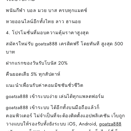
พนันกีฬา บอล มวย บาส ครบทุกแมตช์
หวยออนไลน์อีกทั้งไทย ลาว ฮานอย
4. โปรโมชั่นที่มอบความคุ้มราคาสูงสุด
สมัครใหม่รับ goatza888 เครดิตฟรี โดยทันที สูงสุด 500
บาท
ฝากแรกของวันรับโบนัส 20%
คืนยอดเสีย 5% ทุกสัปดาห์
แนะนำเพื่อนรับค่าคอมมิชชันชั่วชีวิต
goatza888 เข้าระบบง่าย เล่นได้ทุกแพลตฟอร์ม
goatza888 เข้าระบบ ได้อีกทั้งบนมือถือแล้วก็
คอมพิวเตอร์ ไม่จำเป็นที่จะต้องติดตั้งแอปพลิเคชัน เว็บถูก
วางแบบให้รองรับทั้งยังระบบ iOS, Android,
goatza888