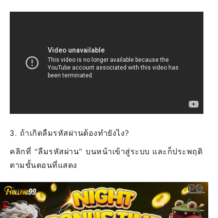
3. ถ้าเกิดลืมรหัสผ่านต้องทำยังไง?
คลิกที่ “ลืมรหัสผ่าน” บนหน้าเข้าสู่ระบบ และก็ประพฤติ
ตามขั้นตอนที่แสดง