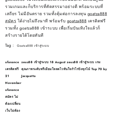
รวมเกมและก็บริการที่คัดสรรมาอย่างดี พร้อมระบบที่
เสถียร ไม่มีอันตราย รวมทั้งคุ้มต่อการลงทุน
goatza888
สมัคร
ได้ง่ายไม่ถึงนาที พร้อมรับ
goatza888
เครดิตฟรี
รวมทั้ง goatza888 เข้าระบบ เพื่อเริ่มบันเทิงใจแล้วก็
สร้างรายได้โดยทันที
Tag :
Goatza888 เข้าสู่ระบบ
แนะแนว
ufanance
zeus88 เข้าสู่ระบบ 18 August zeus88 เข้าสู่ระบบ เกม
เรื่อง
เครดิตฟรี
คุณภาพระดับพรีเมียมโหลดไวทันใจกำไรปังทุกไม้ Top 70 by
21
Jacquetta
November
ufanance
สมัคร ไม่
ต้องเปลี่ยน
เว็บไม่ต้อง