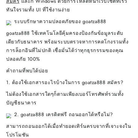
สมัคร
และก็ Windows ด้วยการโหลดหน้าเว็บไซต์ที่เร็ว
ทันใจรวมทั้ง UI ที่ใช้งานง่าย
ระบบรักษาความปลอดภัยของ goatza888
goatza888 ใช้เทคโนโลยีคุ้มครองป้องกันข้อมูลระดับ
เดียวกับธนาคาร พร้อมระบบตรวจหาการคดโกงรวมทั้ง
การล็อกอินที่ไม่ปกติ เชื่อมั่นได้ว่าทุกธุรกรรมของคุณ
ปลอดภัย 100%
คำถามที่พบได้บ่อย
1. ต้องใช้เอกสารอะไรบ้างในการ goatza888 สมัคร?
ไม่ต้องใช้เอกสารใดๆก็ตามเพียงเบอร์โทรศัพท์รวมทั้ง
บัญชีธนาคาร
2. goatza888 เครดิตฟรี ถอนออกได้หรือไม่?
สามารถถอนออกได้เมื่อทำยอดเทิร์นครบจากที่เจาะจงใน
โปรโมชัน