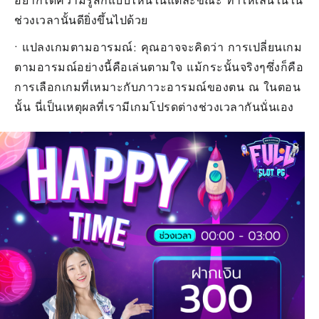
อยากได้ความรู้สึกแบบไหนในแต่ละขณะ ทำให้เล่นในใน
ช่วงเวลานั้นดียิ่งขึ้นไปด้วย
• แปลงเกมตามอารมณ์: คุณอาจจะคิดว่า การเปลี่ยนเกม
ตามอารมณ์อย่างนี้คือเล่นตามใจ แม้กระนั้นจริงๆซึ่งก็คือ
การเลือกเกมที่เหมาะกับภาวะอารมณ์ของตน ณ ในตอน
นั้น นี่เป็นเหตุผลที่เรามีเกมโปรดต่างช่วงเวลากันนั่นเอง