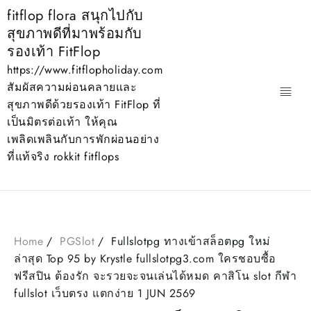
Skip
fitflop flora สนุกไปกับ
to
สุขภาพดีที่มาพร้อมกับ
content
รองเท้า FitFlop
https://www.fitflopholiday.com
สัมผัสความผ่อนคลายและ
สุขภาพดีด้วยรองเท้า FitFlop ที่
เป็นมิตรต่อเท้า ให้คุณ
เพลิดเพลินกับการพักผ่อนอย่าง
ที่แท้จริง rokkit fitflops
Home
PGSlot
Fullslotpg ทางเข้าสล็อตpg ใหม่
ล่าสุด Top 95 by Krystle fullslotpg3.com ใครชอบซื้อ
ฟรีสปิน ต้องรัก จะรวยจะจนเล่นได้หมด คาสิโน slot กีฬา
fullslot เว็บตรง แตกง่าย 1 JUN 2569