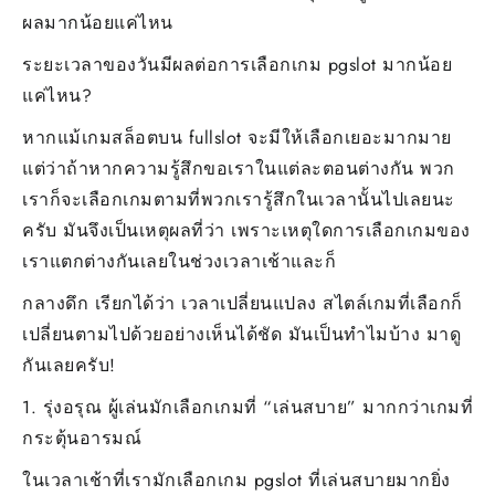
ผลมากน้อยแค่ไหน
ระยะเวลาของวันมีผลต่อการเลือกเกม pgslot มากน้อย
แค่ไหน?
หากแม้เกมสล็อตบน fullslot จะมีให้เลือกเยอะมากมาย
แต่ว่าถ้าหากความรู้สึกขอเราในแต่ละตอนต่างกัน พวก
เราก็จะเลือกเกมตามที่พวกเรารู้สึกในเวลานั้นไปเลยนะ
ครับ มันจึงเป็นเหตุผลที่ว่า เพราะเหตุใดการเลือกเกมของ
เราแตกต่างกันเลยในช่วงเวลาเช้าและก็
กลางดึก เรียกได้ว่า เวลาเปลี่ยนแปลง สไตล์เกมที่เลือกก็
เปลี่ยนตามไปด้วยอย่างเห็นได้ชัด มันเป็นทำไมบ้าง มาดู
กันเลยครับ!
1. รุ่งอรุณ ผู้เล่นมักเลือกเกมที่ “เล่นสบาย” มากกว่าเกมที่
กระตุ้นอารมณ์
ในเวลาเช้าที่เรามักเลือกเกม pgslot ที่เล่นสบายมากยิ่ง