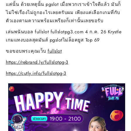
แค่นั้น ด้วยเหตุนั้น pgslot เมื่อพวกเราเข้าใจดีแล้ว มันก็
ไม่ใช่เรื่องไม่ถูกอะไรเลยครับผม เพียงแค่เลือกเกมที่กับ
ตัวเองตามความพร้อมเพรียงก็เท่านั้นเลยขอรับ
เล่นพนันบอล fullslot fullslotpg3.com 4 ก.ค. 26 Krystle
เกมแทงบอลสุดมันส์ pgslotไม่ล็อคยูส Top 69
ขอขอบพระคุณเว็บ
fullslot
https://rebrand.ly/fullslotpg-3
https://cutly.info/fullslotpg-3