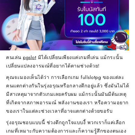
คนเล่น
pgslot
มิได้เปลี่ยนเพียงแค่เกมที่เล่น แม้กระนั้น
เปลี่ยนแปลงอารมณ์ที่อยากได้ตามช่วงด้วย!
คุณจะมองเห็นได้ว่า การเลือกเกม fullslotpg ของแต่ละ
คนแตกต่างกันในรุ่งอรุณหรือกลางดึกอยู่แล้ว ซึ่งมันไม่ได้
มีสาเหตุมาจากตัวเกมเลยครับผม แม้กระนั้นมันมีต้นเหตุ
ที่เกิดจากสภาพอารมณ์ พลังงานของเรา หรือความอยาก
ของเราในแต่ละช่วงเวลาที่อาจแตกต่างด้วยขอรับ
รุ่งอรุณชอบแบบนี้ ช่วงดึกถูกใจแบบงี้ พวกเราก็แค่เลือก
เกมที่เหมาะกับความต้องการและก็ความรู้สึกของตนเอง