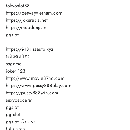
tokyoslot88
https://betwayvietnam.com
https://jokerasia.net
https://moodeng.in
pgslot
https://918kissauto.xyz
หนังชนโรง
sagame
joker 123
http://www.movie87hd.com
https://www.pussy888play.com
https://pussy888win.com
sexybaccarat
pgslot
pg slot
pgslot เว็บตรง
fullslotpg