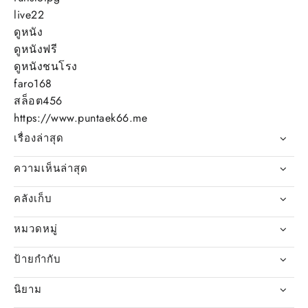
live22
ดูหนัง
ดูหนังฟรี
ดูหนังชนโรง
faro168
สล็อต456
https://www.puntaek66.me
เรื่องล่าสุด
ความเห็นล่าสุด
คลังเก็บ
หมวดหมู่
ป้ายกำกับ
นิยาม