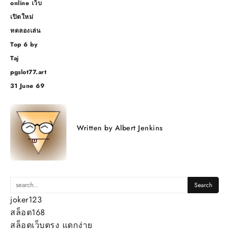
online เว็บ
เปิดใหม่
ทดลองเล่น
Top 6 by
Taj
pgslot77.art
31 June 69
Written by
Albert Jenkins
joker123
สล็อต168
สล็อตเว็บตรง แตกง่าย