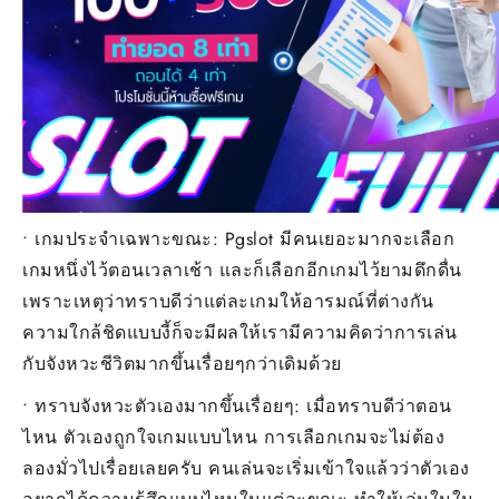
• เกมประจำเฉพาะขณะ: Pgslot มีคนเยอะมากจะเลือก
เกมหนึ่งไว้ตอนเวลาเช้า และก็เลือกอีกเกมไว้ยามดึกดื่น
เพราะเหตุว่าทราบดีว่าแต่ละเกมให้อารมณ์ที่ต่างกัน
ความใกล้ชิดแบบงี้ก็จะมีผลให้เรามีความคิดว่าการเล่น
กับจังหวะชีวิตมากขึ้นเรื่อยๆกว่าเดิมด้วย
• ทราบจังหวะตัวเองมากขึ้นเรื่อยๆ: เมื่อทราบดีว่าตอน
ไหน ตัวเองถูกใจเกมแบบไหน การเลือกเกมจะไม่ต้อง
ลองมั่วไปเรื่อยเลยครับ คนเล่นจะเริ่มเข้าใจแล้วว่าตัวเอง