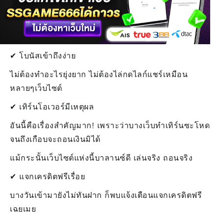
✔ โบนัสเข้าถึงง่าย
ไม่ต้องทำอะไรยุ่งยาก ไม่ต้องไล่กดไลก์แชร์เหมือน
หลายๆเว็บไซต์
✔ เทิร์นโอเวอร์มีเหตุผล
อันนี้คือเรื่องสำคัญมาก! เพราะว่าบางเว็บทำเทิร์นซะโหด
จนถึงเกือบจะถอนเงินมิได้
แม้กระนั้นเว็บไซต์แห่งนี้บาลานซ์ดี เล่นจริง ถอนจริง
✔ แจกเครดิตฟรีเรื่อย
บางวันเข้ามายังไม่ทันฝาก ก็พบแจ้งเตือนแจกเครดิตฟรี
เฉยเมย