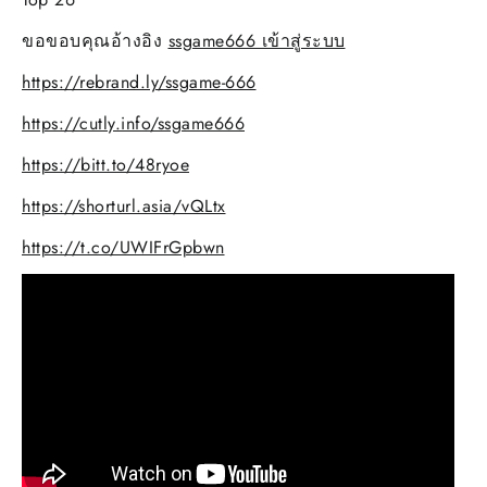
ขอขอบคุณอ้างอิง
ssgame666 เข้าสู่ระบบ
https://rebrand.ly/ssgame-666
https://cutly.info/ssgame666
https://bitt.to/48ryoe
https://shorturl.asia/vQLtx
https://t.co/UWIFrGpbwn