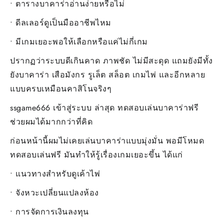
• ตารางบาคาร่าอ่านง่ายหรือไม่
• ดีลเลอร์ดูเป็นมืออาชีพไหม
• มีเกมเยอะพอให้เลือกหรือแค่ไม่กี่เกม
ปรากฏว่าระบบดีเกินคาด ภาพชัด ไม่มีสะดุด แถมยังมีทั้ง
ยังบาคาร่า เสือมังกร รูเล็ต สล็อต เกมไพ่ และอีกหลาย
แบบครบเหมือนคาสิโนจริงๆ
ssgame666 เข้าสู่ระบบ ล่าสุด ทดสอบเล่นบาคาร่าฟรี
ช่วยผมได้มากกว่าที่คิด
ก่อนหน้านี้ผมไม่เคยเล่นบาคาร่าแบบมุ่งมั่น พอมีโหมด
ทดสอบเล่นฟรี มันทำให้รู้เรื่องเกมเยอะขึ้น ได้แก่
• แนวทางสำหรับดูเค้าไพ่
• จังหวะเปลี่ยนแปลงห้อง
• การจัดการเงินลงทุน