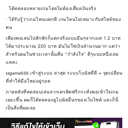
• ได้ทดลองหลายเกมโดยไม่ต้องเสี่ยงเงินจริง
• ได้รับรู้ว่าเกมไหนแตกดี เกมไหนไม่เหมาะกับสไตล์ของ
ตน
เพียงพอเล่นไปสักพักก็แตกจริงแบบมึนๆจากเบท 1.2 บาท
ได้มาประมาณ 230 บาท มันไม่ใช่เงินจำนวนมาก แต่ว่า
สำหรับผมในช่วงเวลานั้นคือ “กำลังใจ” ดีๆแบบหนึ่งเลย
แหละ
ssgame666 เข้าสู่ระบบ ล่าสุด ระบบโบนัสที่ดี = จุดเปลี่ยน
ที่ทำให้มือใหม่อยู่รอด
ภายหลังที่ทดสอบเล่นจากเครดิตฟรีกระทั่งพอเข้าใจเกม
เยอะขึ้น ผมก็ได้ทดลองดูโบนัสอื่นๆของเว็บไซต์ และก็นี่
เป็นสิ่งที่ผมเจอ