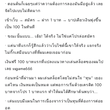
• ตอนต้นก็เฉยๆแต่ว่าความต้องการลองมันมีอยู่แล้ว เลย
จัดไปแบบไม่คิดมาก
เข้าเว็บ → สมัคร → ฝาก 1 บาท → บาปเดียวเงินพุ่งขึ้น
เป็น 100 ในทันที
• ขณะนั้นแบบ… เฮ้ย! ได้จริง ไม่ใช่แค่โปรล่อสมัคร
• แค่นาทีแรกก็รู้สึกแล้วว่าเว็บไซต์นี้เขาให้จริง แจกจริง
ไม่กั๊กเสมือนบางที่ที่ผมเคยเจอมาก่อน
เงินฟรี 100 บาทแรกที่แปลงแนวทางเล่นสล็อตของผมไป
เลย ssgame666
ก่อนหน้าที่ผ่านมา ผมเล่นสล็อตโดยไม่สนใจ “ทุน” เยอะ
แค่ไหน เงินหมดเป็นหมด แต่พอการเริ่มด้วยเครดิต 100
บาทจากโปร 1 บาทแรก ทำให้ผมได้ศึกษาค้นพบว่า…
• เล่นแบบมีแผนในการเนื่องจากว่าเป็นทุนที่ต้องการต่อย
อด