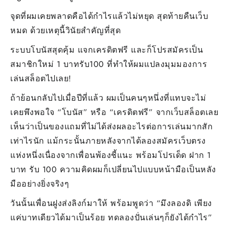
จุดที่ผมเคยพลาดคือได้กำไรแล้วไม่หยุด สุดท้ายคืนเว็บ
หมด ด้วยเหตุนี้วินัยสำคัญที่สุด
ระบบโบนัสสุดคุ้ม แจกเครดิตฟรี และก็โปรสมัครเป็น
สมาชิกใหม่ 1 บาทรับ100 ที่ทำให้ผมแปลงมุมมองการ
เล่นสล็อตไปเลย!
ถ้าย้อนกลับไปเมื่อปีที่แล้ว ผมเป็นคนๆหนึ่งที่แทบจะไม่
เคยพึงพอใจ “โบนัส” หรือ “เครดิตฟรี” จากเว็บสล็อตเลย
เห็นว่าเป็นของแถมที่ไม่ได้ส่งผลอะไรต่อการเล่นมากสัก
เท่าไรนัก แม้กระนั้นภายหลังจากได้ลองสมัครเว็บตรง
แห่งหนึ่งเนื่องจากเพื่อนพ้องชี้แนะ พร้อมโปรเด็ด ฝาก 1
บาท รับ 100 ความคิดผมก็เปลี่ยนไปแบบหน้ามือเป็นหลัง
มืออย่างยิ่งจริงๆ
วันนั้นเพื่อนฝูงส่งลิงก์มาให้ พร้อมพูดว่า “มึงลองดิ เพียง
แค่บาทเดียวได้มาเป็นร้อย ทดลองปั่นเล่นๆก็ยังได้กำไร”