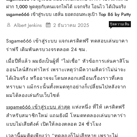
ฝาก 1,000 พูดคุยกับคนแจกไพ่ได้ แจกจริง โอนไว ได้เงินจริง
ssgame666 เข้าสู่ระบบ เฮลั่น ยอดถอนทะลุเป้า Top 86 by Patty
บน
Albert Jenkins
2 ธันวาคม 2025
ปิดความเห็น
Ssg
เข้า
Ssgame666 เข้าสู่ระบบ แจกเครดิตฟรี ทดสอบเล่นบาคา
สู่
ร่าฟรี เดิมพันครบวงจรตลอด 24 ชม.
ระบ
Ssg
เมื่อปีที่แล้ว ผมยังเป็นผู้ที่ “ไม่เชื่อ” หัวข้อการเล่นคาสิโน
29
มกร
ออนไลน์สักเท่าไหร่ เพราะเหตุว่ามีความคิดว่าไม่น่าจะ
68
ได้เงินจริง หรืออาจจะโดนหลอกเสมือนเรื่องราวที่เคย
ssg
เข้า
ทราบมา แม้กระนั้นทั้งหมดทุกอย่างก็เปลี่ยนไปหลังจาก
สู่
ผมได้ลองเล่นกับเว็บไซต์
ระบ
ตอบ
ssgame666 เข้าสู่ระบบ ล่าสุด
แห่งหนึ่ง ที่ให้ เครดิตฟรี
โจทย
สำหรับสมาชิกใหม่ แถมยังมี โหมดทดลองเล่นบาคาร่า
คน
รัก
แบบไม่เสียตังค์ เปิดให้ลองตลอด 24 ชั่วโมง
บา
คา
เวลานี้ผมคิดเพียงว่า “ทดลองก็ไม่เสียหาย เพราะไม่