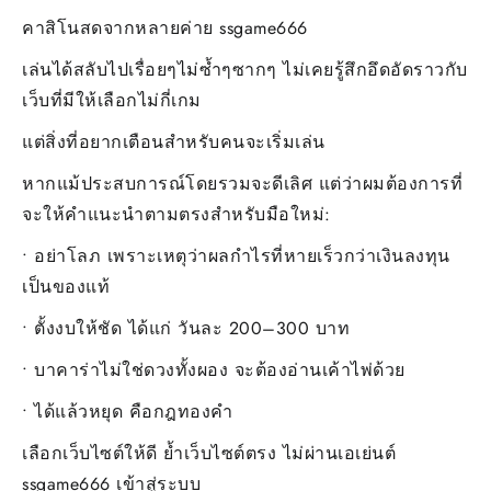
คาสิโนสดจากหลายค่าย ssgame666
เล่นได้สลับไปเรื่อยๆไม่ซ้ำๆซากๆ ไม่เคยรู้สึกอึดอัดราวกับ
เว็บที่มีให้เลือกไม่กี่เกม
แต่สิ่งที่อยากเตือนสำหรับคนจะเริ่มเล่น
หากแม้ประสบการณ์โดยรวมจะดีเลิศ แต่ว่าผมต้องการที่
จะให้คำแนะนำตามตรงสำหรับมือใหม่:
• อย่าโลภ เพราะเหตุว่าผลกำไรที่หายเร็วกว่าเงินลงทุน
เป็นของแท้
• ตั้งงบให้ชัด ได้แก่ วันละ 200–300 บาท
• บาคาร่าไม่ใช่ดวงทั้งผอง จะต้องอ่านเค้าไพ่ด้วย
• ได้แล้วหยุด คือกฎทองคำ
เลือกเว็บไซต์ให้ดี ย้ำเว็บไซต์ตรง ไม่ผ่านเอเย่นต์
ssgame666 เข้าสู่ระบบ