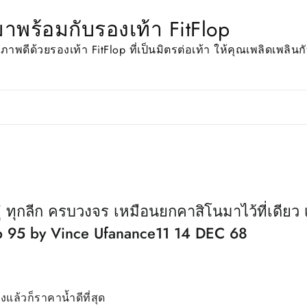
่มาพร้อมกับรองเท้า FitFlop
ีด้วยรองเท้า FitFlop ที่เป็นมิตรต่อเท้า ให้คุณเพลิดเพลินกับก
ู่ ทุกลีก ครบวงจร เหมือนยกคาสิโนมาไว้ที่เดียว
้ Top 95 by Vince Ufanance11 14 DEC 68
แล้วก็ราคาน้ำดีที่สุด