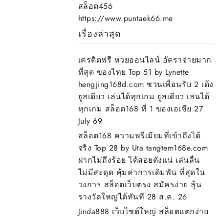
สล็อต456
https://www.puntaek66.me
เรื่องล่าสุด
เครดิตฟรี หวยออนไลน์ อัตราจ่ายมาก
ที่สุด ของไทย Top 51 by Lynette
hengjing168d.com ชวนเพื่อนรับ 2 เด้ง
ยูสเดียว เล่นได้ทุกเกม ยูสเดียว เล่นได้
ทุกเกม สล็อต168 ที่ 1 ของเอเชีย 27
July 69
สล็อต168 ความพรีเมียมที่เข้าถึงได้
จริง Top 28 by Uta tangtem168e.com
ฝากไม่ถึงร้อย ได้สอยตังแน่ เล่นลื่น
ไม่มีสะดุด คุ้มค่าการเดิมพัน ที่สุดใน
วงการ สล็อตเว็บตรง สมัครง่าย ลุ้น
รางวัลใหญ่ได้ทันที 28 ส.ค. 26
Jinda888 เว็บไซต์ใหญ่ สล็อตแตกง่าย