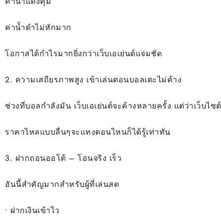
ค่าน้ำแดงคุ้ม
ค่าน้ำดำไม่หักมาก
โอกาสได้กำไรมากยิ่งกว่าเว็บเอเย่นต์แจ่มชัด
2. ความเสถียรภาพสูง เข้าเล่นตอนบอลเตะไม่ค้าง
ช่วงที่บอลกำลังมัน เว็บเอเย่นต์จะค้างหลายครั้ง แต่ว่าเว็บไ
ราคาไหลแบบลื่นๆจะแทงตอนไหนก็ได้รู้เท่าทัน
3. ฝากถอนออโต้ – โอนจริง เร็ว
อันนี้สำคัญมากสำหรับผู้ที่เล่นสด
• ฝากเงินเข้าไว