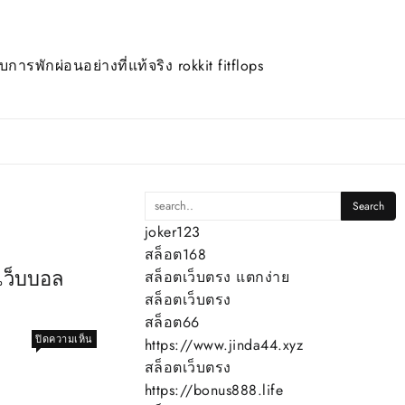
ารพักผ่อนอย่างที่แท้จริง rokkit fitflops
joker123
สล็อต168
 เว็บบอล
สล็อตเว็บตรง แตกง่าย
สล็อตเว็บตรง
สล็อต66
บน
ปิดความเห็น
https://www.jinda44.xyz
Ufanance
สล็อตเว็บตรง
เว็บ
https://bonus888.life
ตรง