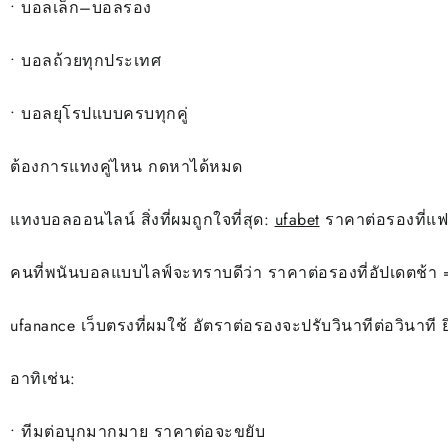
• บอลเล็ก–บอลรอง
• บอลถ้วยทุกประเทศ
• บอลยุโรปแบบครบทุกคู่
ต้องการแทงคู่ไหน กดหาได้หมด
แทงบอลออนไลน์ สิ่งที่ผมถูกใจที่สุด:
ufabet
ราคาต่อรองที่แฟร
คนที่พนันบอลแบบไลฟ์จะทราบดีว่า ราคาต่อรองที่อัปเดตช้า
ufanance เว็บตรงที่ผมใช้ อัตราต่อรองจะปรับวินาทีต่อวินาที 
อาทิเช่น:
• ทีมต่อบุกมากมาย ราคาต่อจะขยับ