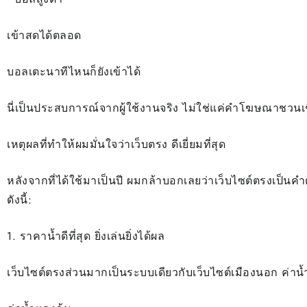
เข้าสดได้ตลอด
บอลเตะนาทีไหนก็ยังเข้าได้
นี่เป็นประสบการณ์จากผู้ใช้งานจริง ไม่ใช่แค่คำโฆษณาชวนเ
เหตุผลที่ทำให้ผมมั่นใจว่าเว็บตรง ดีเยี่ยมที่สุด
หลังจากที่ได้ใช้มาเป็นปี ผมกล้าบอกเลยว่าเว็บไซต์ตรงเป็นคำ
ดังนี้:
1. ราคาน้ำดีที่สุด ยิ่งเล่นยิ่งได้ผล
เว็บไซต์ตรงส่วนมากเป็นระบบเดียวกับเว็บไซต์เมืองนอก ค่าน