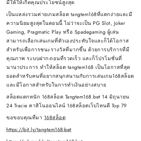
มีให้ให้เกิดคุณประโยชน์สูงสุด
เป็นแหล่งรวมค่ายเกมสล็อต tangtem168ที่แตกง่ายและมี
ความนิยมสูงสุดในตอนนี้ ไม่ว่าจะเป็น PG Slot, Joker
Gaming, Pragmatic Play หรือ Spadegaming ผู้เล่น
สามารถเลือกเล่นเกมที่ตัวเองประทับใจและก็ได้โอกาส
สำหรับเพื่อการชนะรางวัลที่มากขึ้น ด้วยการบริการที่มี
คุณภาพ ระบบฝาก-ถอนที่รวดเร็ว และก็โปรโมชั่นที่
นานาประการ ทำให้สล็อต tangtem168 เป็นโอกาสที่สุด
ยอดสำหรับคนที่อยากสนุกสนานกับการเล่นเกม168สล็อต
และมีโอกาสสำหรับในการทำเงินอย่างสบาย
สล็อตแตกหนัก 168สล็อต Tangtem168.bet 14 มิถุนายน
24 Tracie คาสิโนออนไลน์ 168สล็อตเว็บไหนดี Top 79
ขอขอบคุณที่มา
168สล็อต
https://bit.ly/tangtem168-bet