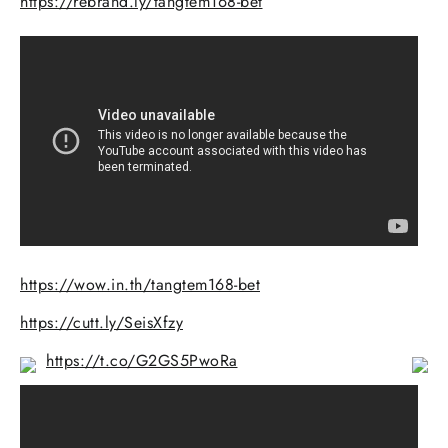
https://rebrand.ly/tangtem168-bet
https://wow.in.th/tangtem168-bet
https://cutt.ly/SeisXfzy
https://t.co/G2GS5PwoRa