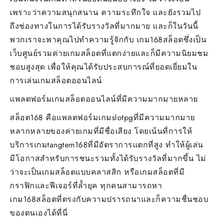
tang
เพราะว่าความสนุกสนาน ความระทึกใจ และยังรวมไป
tang
ถึงช่องทางในการได้รับรางวัลที่มากมาย และก็ในวันนี้
31
พวกเราจะพาคุณไปทำความรู้จักกับ เกม168สล็อตซึ่งเป็น
กร
กฎา
เว็บศูนย์รวมค่ายเกมสล็อตที่แตกง่ายและก็มีความนิยมชม
67
ชอบสูงสุด เพื่อให้คุณได้รับประสบการณ์ที่ยอดเยี่ยมใน
การเล่นเกมสล็อตออนไลน์
แพลตฟอร์มเกมสล็อตออนไลน์ที่มีความมากมายหลาย
สล็อต168 คือแพลตฟอร์มเกมslotpgที่มีความมากมาย
หลากหลายของค่ายเกมที่มีชื่อเสียง โดยเน้นที่การให้
บริการเกมtangtem168ที่มีอัตราการแตกที่สูง ทำให้ผู้เล่น
มีโอกาสสำหรับการชนะรวมทั้งได้รับรางวัลที่มากขึ้น ไม่
ว่าจะเป็นเกมสล็อตแบบคลาสสิก หรือเกมสล็อตที่มี
กราฟิกและฟีเจอร์ที่ล้ำยุค ทุกคนสามารถหา
เกม168สล็อตที่ตรงกับความปรารถนาและก็ความชื่นชอบ
ของตนเองได้ที่นี่