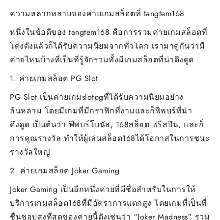
ความหลากหลายของค่ายเกมสล็อตที่ tangtem168
หนึ่งในข้อดีของ tangtem168 คือการรวมค่ายเกมสล็อตที่
โด่งดังแล้วก็ได้รับความนิยมจากทั่วโลก เรามาดูกันว่ามี
ค่ายไหนบ้างที่เป็นที่รู้จักรวมทั้งมีเกมสล็อตที่น่าดึงดูด
1. ค่ายเกมสล็อต PG Slot
PG Slot เป็นค่ายเกมslotpgที่ได้รับความนิยมอย่าง
ล้นหลาม โดยมีเกมที่มีกราฟิกที่งามและก็ฟีพบร์ที่น่า
ดึงดูด เป็นต้นว่า ฟีพบร์โบนัส,
168สล็อต
ฟรีสปิน, และก็
การคูณรางวัล ทำให้ผู้เล่นสล็อต168ได้โอกาสในการชนะ
รางวัลใหญ่
2. ค่ายเกมสล็อต Joker Gaming
Joker Gaming เป็นอีกหนึ่งค่ายที่มีชื่อสำหรับในการให้
บริการเกมสล็อต168ที่มีอัตราการแตกสูง โดยเกมที่เป็นที่
ชื่นชอบสูงที่สุดของค่ายนี้ดังเช่นว่า “Joker Madness” รวม