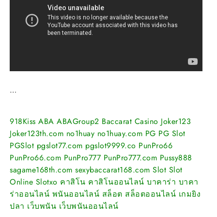
…
918Kiss
ABA
ABAGroup2
Baccarat
Casino
Joker123
Joker123th.com
no1huay
no1huay.com
PG
PG Slot
PGSlot
pgslot77.com
pgslot9999.co
PunPro66
PunPro66.com
PunPro777
PunPro777.com
Pussy888
sagame168th.com
sexybaccarat168.com
Slot
Slot
Online
Slotxo
คาสิโน
คาสิโนออนไลน์
บาคาร่า
บาคา
ร่าออนไลน์
พนันออนไลน์
สล็อต
สล็อตออนไลน์
เกมยิง
ปลา
เว็บพนัน
เว็บพนันออนไลน์