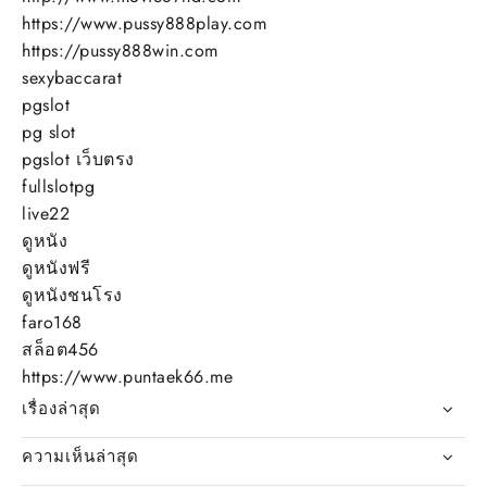
https://www.pussy888play.com
https://pussy888win.com
sexybaccarat
pgslot
pg slot
pgslot เว็บตรง
fullslotpg
live22
ดูหนัง
ดูหนังฟรี
ดูหนังชนโรง
faro168
สล็อต456
https://www.puntaek66.me
เรื่องล่าสุด
ความเห็นล่าสุด