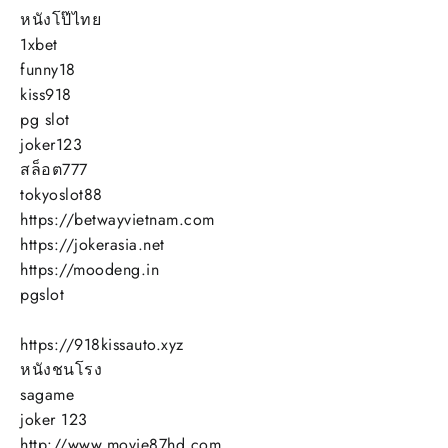
หนังโป๊ไทย
1xbet
funny18
kiss918
pg slot
joker123
สล็อต777
tokyoslot88
https://betwayvietnam.com
https://jokerasia.net
https://moodeng.in
pgslot
https://918kissauto.xyz
หนังชนโรง
sagame
joker 123
http://www.movie87hd.com