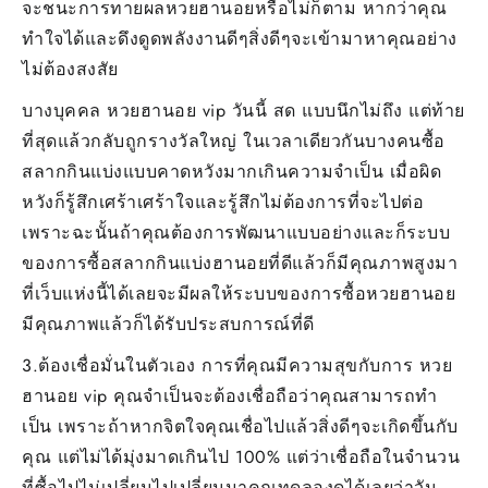
จะชนะการทายผลหวยฮานอยหรือไม่ก็ตาม หากว่าคุณ
ทำใจได้และดึงดูดพลังงานดีๆสิ่งดีๆจะเข้ามาหาคุณอย่าง
ไม่ต้องสงสัย
บางบุคคล หวยฮานอย vip วันนี้ สด แบบนึกไม่ถึง แต่ท้าย
ที่สุดแล้วกลับถูกรางวัลใหญ่ ในเวลาเดียวกันบางคนซื้อ
สลากกินแบ่งแบบคาดหวังมากเกินความจำเป็น เมื่อผิด
หวังก็รู้สึกเศร้าเศร้าใจและรู้สึกไม่ต้องการที่จะไปต่อ
เพราะฉะนั้นถ้าคุณต้องการพัฒนาแบบอย่างและก็ระบบ
ของการซื้อสลากกินแบ่งฮานอยที่ดีแล้วก็มีคุณภาพสูงมา
ที่เว็บแห่งนี้ได้เลยจะมีผลให้ระบบของการซื้อหวยฮานอย
มีคุณภาพแล้วก็ได้รับประสบการณ์ที่ดี
3.ต้องเชื่อมั่นในตัวเอง การที่คุณมีความสุขกับการ หวย
ฮานอย vip คุณจำเป็นจะต้องเชื่อถือว่าคุณสามารถทำ
เป็น เพราะถ้าหากจิตใจคุณเชื่อไปแล้วสิ่งดีๆจะเกิดขึ้นกับ
คุณ แต่ไม่ได้มุ่งมาดเกินไป 100% แต่ว่าเชื่อถือในจำนวน
ที่ซื้อไปไม่เปลี่ยนไปเปลี่ยนมาคุณทดลองดูได้เลยว่าวัน