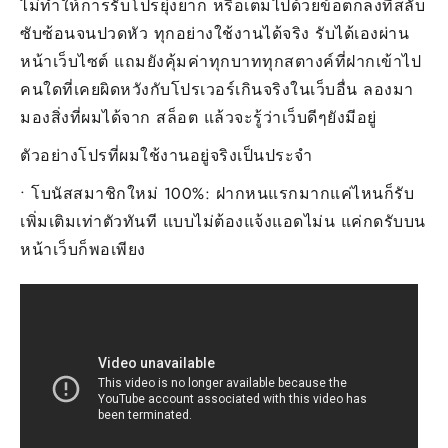
ไม่ทำให้การรับโปรยุ่งยาก หรือเต็มไปด้วยข้อตกลงที่สลับ
ซับซ้อนจนปวดหัว ทุกอย่างใช้งานได้จริง รับได้เองผ่าน
หน้าเว็บไซต์ แถมยังคุ้มค่าทุกบาททุกสตางค์ที่ฝากเข้าไป
คนใดที่เคยผิดหวังกับโปรเวอร์เกินจริงในเว็บอื่น ลองมา
มองสิ่งที่ผมได้จาก สล็อต แล้วจะรู้ว่าเว็บดีๆยังมีอยู่
ตัวอย่างโปรที่ผมใช้งานอยู่จริงเป็นประจำ
• โบนัสสมาชิกใหม่ 100%: ฝากหนแรกมากแค่ไหนก็รับ
เพิ่มเติมเท่าตัวทันที แบบไม่ต้องแจ้งแอดไม่น แค่กดรับบน
หน้าเว็บก็พอเพียง