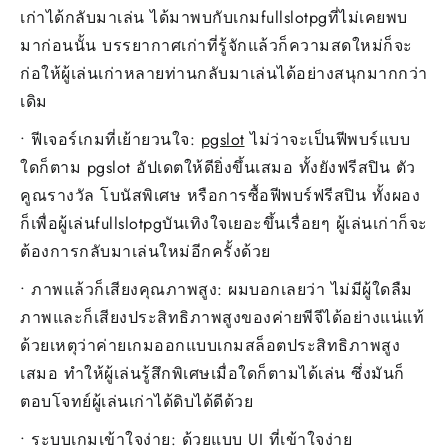
เก่าได้กลับมาเล่น ได้มาพบกับเกมfullslotpgที่ไม่เคยพบ
มาก่อนนั้น บรรยากาศเก่าที่รู้จักแล้วก็ความสดใหม่ก็จะ
ก่อให้ผู้เล่นเก่าหลายท่านกลับมาเล่นได้อย่างสนุกมากกว่า
เดิม
• ฟีเจอร์เกมที่เย้ายวนใจ:
pgslot
ไม่ว่าจะเป็นฟีพบร์แบบ
ใดก็ตาม pgslot อัปเดตให้ดียิ่งขึ้นเสมอ ทั้งยังฟรีสปิน ตัว
คูณรางวัล โบนัสพิเศษ หรือการซื้อฟีพบร์ฟรีสปิน ทั้งผอง
ก็เพื่อผู้เล่นfullslotpgบันเทิงใจเยอะขึ้นเรื่อยๆ ผู้เล่นเก่าก็จะ
ต้องการกลับมาเล่นใหม่อีกครั้งด้วย
• ภาพแล้วก็เสียงคุณภาพสูง: ผมบอกเลยว่า ไม่มีผู้ใดลืม
ภาพและก็เสียงประสิทธิภาพสูงของค่ายพีจีได้อย่างแน่แท้
ด้วยเหตุว่าค่ายเกมออกแบบเกมสล็อตประสิทธิภาพสูง
เสมอ ทำให้ผู้เล่นรู้สึกพิเศษเมื่อใดก็ตามได้เล่น ซึ่งมันก็
ตอบโจทย์ผู้เล่นเก่าได้ดิบได้ดีด้วย
• ระบบเกมเข้าใจง่าย: ด้วยแบบ UI ที่เข้าใจง่าย