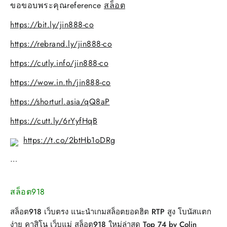
ขอขอบพระคุณreference
สล็อต
https://bit.ly/jin888-co
https://rebrand.ly/jin888-co
https://cutly.info/jin888-co
https://wow.in.th/jin888-co
https://shorturl.asia/qQ8aP
https://cutt.ly/6rYyfHqB
https://t.co/2btHb1oDRg
…
สล็อต918
สล็อต918 เว็บตรง แนะนำเกมสล็อตยอดฮิต RTP สูง โบนัสแตก
ง่าย คาสิโน เว็บแม่ สล็อต918 ใหม่ล่าสุด Top 74 by Colin