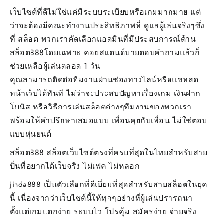
เว็บไซต์ที่ดีไม่ใช่แค่มีระบบระเบียบหรือเกมมากมาย แต่
ว่าจะต้องมีคณะทำงานประสิทธิภาพที่ ดูแลผู้เล่นจริงๆซึ่ง
ที่ สล็อต พวกเราคัดเลือกแอดมินที่มีประสบการณ์ด้าน
สล็อต888โดยเฉพาะ คอยสแตนด์บายตอบคำถามแล้วก็
ช่วยเหลือผู้เล่นตลอด 1 วัน
คุณสามารถติดต่อทีมงานผ่านช่องทางไลน์หรือแชทสด
หน้าเว็บได้ทันที ไม่ว่าจะประสบปัญหาเรื่องเกม เงินฝาก
โบนัส หรือวิธีการเล่นสล็อตต่างๆทีมงานของพวกเรา
พร้อมให้คำปรึกษาเสมอแบบ เพื่อนคุยกับเพื่อน ไม่ใช่ตอบ
แบบหุ่นยนต์
สล็อต888 สล็อตเว็บไซต์ตรงที่ครบที่สุดในไทยสำหรับสาย
ปั่นที่อยากได้เว็บจริง ไม่เฟค ไม่หลอก
jinda888 เป็นตัวเลือกที่ดีเยี่ยมที่สุดสำหรับสายสล็อตในยุค
นี้ เนื่องจากว่าเว็บไซต์นี้ให้ทุกๆอย่างที่ผู้เล่นปรารถนา
ตั้งแต่เกมแตกง่าย ระบบไว โปรคุ้ม สมัครง่าย จ่ายจริง