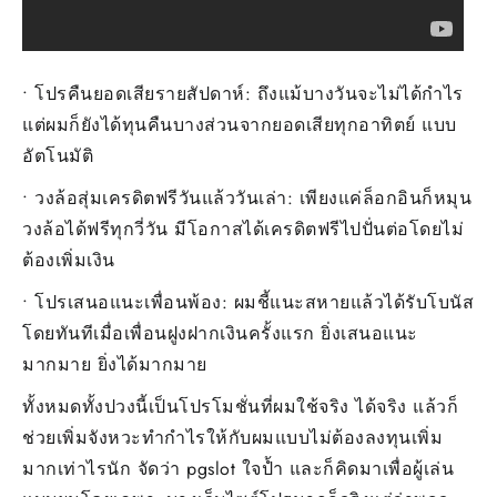
• โปรคืนยอดเสียรายสัปดาห์: ถึงแม้บางวันจะไม่ได้กำไร
แต่ผมก็ยังได้ทุนคืนบางส่วนจากยอดเสียทุกอาทิตย์ แบบ
อัตโนมัติ
• วงล้อสุ่มเครดิตฟรีวันแล้ววันเล่า: เพียงแค่ล็อกอินก็หมุน
วงล้อได้ฟรีทุกวี่วัน มีโอกาสได้เครดิตฟรีไปปั่นต่อโดยไม่
ต้องเพิ่มเงิน
• โปรเสนอแนะเพื่อนพ้อง: ผมชี้แนะสหายแล้วได้รับโบนัส
โดยทันทีเมื่อเพื่อนฝูงฝากเงินครั้งแรก ยิ่งเสนอแนะ
มากมาย ยิ่งได้มากมาย
ทั้งหมดทั้งปวงนี้เป็นโปรโมชั่นที่ผมใช้จริง ได้จริง แล้วก็
ช่วยเพิ่มจังหวะทำกำไรให้กับผมแบบไม่ต้องลงทุนเพิ่ม
มากเท่าไรนัก จัดว่า pgslot ใจป้ำ และก็คิดมาเพื่อผู้เล่น