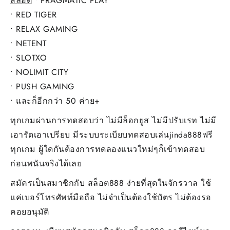
สล็อต
• PRAGMATIC PLAY
• RED TIGER
• RELAX GAMING
• NETENT
• SLOTXO
• NOLIMIT CITY
• PUSH GAMING
• และก็อีกกว่า 50 ค่าย+
ทุกเกมผ่านการทดสอบว่า ไม่มีล็อกยูส ไม่มีปรับเรท ไม่มี
เอารัดเอาเปรียบ มีระบบระเบียบทดสอบเล่นjinda888ฟรี
ทุกเกม ผู้ใดกันต้องการทดลองแนวใหม่ๆก็เข้าทดสอบ
ก่อนพนันจริงได้เลย
สมัครเป็นสมาชิกกับ สล็อต888 ง่ายที่สุดในจักรวาล ใช้
แค่เบอร์โทรศัพท์มือถือ ไม่จำเป็นต้องใช้บัตร ไม่ต้องรอ
คอยอนุมัติ