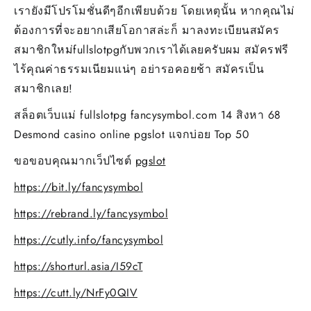
เรายังมีโปรโมชั่นดีๆอีกเพียบด้วย โดยเหตุนั้น หากคุณไม่
ต้องการที่จะอยากเสียโอกาสล่ะก็ มาลงทะเบียนสมัคร
สมาชิกใหม่fullslotpgกับพวกเราได้เลยครับผม สมัครฟรี
ไร้คุณค่าธรรมเนียมแน่ๆ อย่ารอคอยช้า สมัครเป็น
สมาชิกเลย!
สล็อตเว็บแม่ fullslotpg fancysymbol.com 14 สิงหา 68
Desmond casino online pgslot แจกบ่อย Top 50
ขอขอบคุณมากเว็ปไซต์
pgslot
https://bit.ly/fancysymbol
https://rebrand.ly/fancysymbol
https://cutly.info/fancysymbol
https://shorturl.asia/I59cT
https://cutt.ly/NrFy0QIV