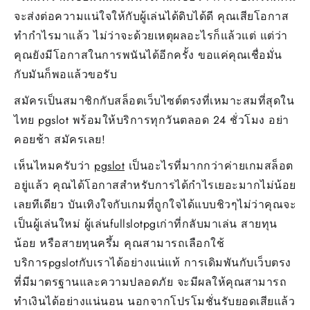
จะส่งต่อความแน่ใจให้กับผู้เล่นได้ดิบได้ดี คุณเสียโอกาส
ทำกำไรมาแล้ว ไม่ว่าจะด้วยเหตุผลอะไรก็แล้วแต่ แต่ว่า
คุณยังมีโอกาสในการพนันได้อีกครั้ง ขอแค่คุณเชื่อมั่น
กับมันก็พอแล้วขอรับ
สมัครเป็นสมาชิกกับสล็อตเว็บไซต์ตรงที่เหมาะสมที่สุดใน
ไทย pgslot พร้อมให้บริการทุกวันตลอด 24 ชั่วโมง อย่า
คอยช้า สมัครเลย!
เห็นไหมครับว่า
pgslot
เป็นอะไรที่มากกว่าค่ายเกมสล็อต
อยู่แล้ว คุณได้โอกาสสำหรับการได้กำไรเยอะมากไม่น้อย
เลยทีเดียว บันเทิงใจกับเกมที่ถูกใจได้แบบชิวๆไม่ว่าคุณจะ
เป็นผู้เล่นใหม่ ผู้เล่นfullslotpgเก่าที่กลับมาเล่น สายทุน
น้อย หรือสายทุนครึ้ม คุณสามารถเลือกใช้
บริการpgslotกับเราได้อย่างแน่แท้ การเดิมพันกับเว็บตรง
ที่มีมาตรฐานและความปลอดภัย จะมีผลให้คุณสามารถ
ทำเงินได้อย่างแน่นอน นอกจากโปรโมชั่นรับยอดเสียแล้ว