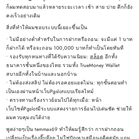
ก็ผมทดสอบมาแล้วหลายระยะเวลา เช้า สาย บ่าย ดึกก็ยัง
คงเร็วอย่างเดิม
สิ่งที่ทำให้ผมชอบระบบนี้เยอะขึ้นเป็น
• ไม่มีอย่างต่ำสำหรับในการฝากหรือถอน: จะมีแค่ 1 บาท
ก็ฝากได้ หรือจะถอน 100,000 บาทก็ทำเป็นโดยทันที
• รองรับทุกหนทางที่ได้รับความนิยม:
สล็อต
อีกทั้ง
ธนาคารชั้นหนึ่งของไทย รวมทั้ง TrueMoney Wallet
สบายอีกทั้งในบ้านและนอกบ้าน
• ไม่ต้องส่งสลิป ไม่ต้องรอคอยแอดไม่น: ทุกขั้นตอนทำ
เป็นเองผ่านหน้าเว็บPgslotแบบเรียลไทม์
• ตรวจทานเรื่องราวย้อนไปได้ทุกเมื่อ: หน้า
เว็บไซต์Pgslotมีระบบแสดงรายการย้อนไปเด่นชัด ช่วยให้
ผมควบคุมงบได้ง่าย
พูดง่ายๆเป็น temmax69 ทำให้ผมรู้สึกว่า การฝากถอน
เปลี่ยนเป็นเรื่องจิ๊บจ๊อย ไม่ใช่ปัญหาเสมือนอดีตสมัย แถม