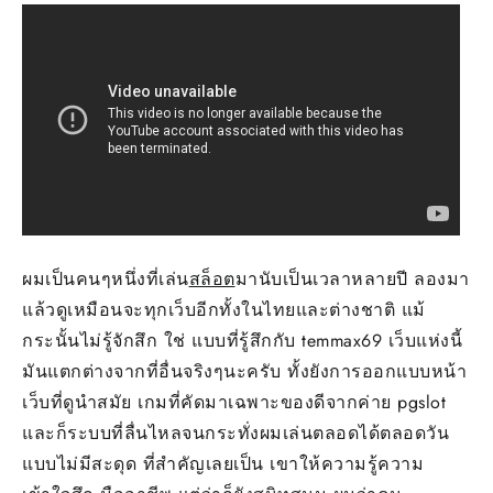
แตก
ง่าย
เกม
ใหม่
ล่าสุ
เล่น
ก่อน
ใคร
ได้ที่
นี่!
casi
เว็บ
ใหญ่
ผมเป็นคนๆหนึ่งที่เล่น
สล็อต
มานับเป็นเวลาหลายปี ลองมา
pgsl
แล้วดูเหมือนจะทุกเว็บอีกทั้งในไทยและต่างชาติ แม้
เครด
กระนั้นไม่รู้จักสึก ใช่ แบบที่รู้สึกกับ temmax69 เว็บแห่งนี้
ฟรี
Top
มันแตกต่างจากที่อื่นจริงๆนะครับ ทั้งยังการออกแบบหน้า
11
เว็บที่ดูนำสมัย เกมที่คัดมาเฉพาะของดีจากค่าย pgslot
by
Ahm
และก็ระบบที่ลื่นไหลจนกระทั่งผมเล่นตลอดได้ตลอดวัน
tem
แบบไม่มีสะดุด ที่สำคัญเลยเป็น เขาให้ความรู้ความ
tem
1