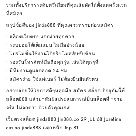
รวมทั้งบริการระดับพรีเมียมที่คุณสัมผัสได้ตั้งแต่ครั้งแรก
ที่สมัคร
สรุปข้อดีของ Jinda888 ที่คุณควรทราบก่อนสมัคร
• สล็อตเว็บตรง แตกง่ายทุกค่าย
• ระบบออโต้เต็มแบบ ไม่มีอย่างน้อย
• โปรโมชั่นใช้งานได้จริง ไม่สลับซับซ้อน
• รองรับโทรศัพท์มือถือทุกรุ่น เล่นได้ทุกๆที่
• มีทีมงานดูแลตลอด 24 ชม.
• สมัครง่าย ใช้แค่เบอร์ ไม่ต้องยืนยันตัวตน
อย่าปล่อยให้โอกาสดีๆหลุดมือ สมัคร สล็อต ปัจจุบันนี้ที่
สล็อต888 แล้วมาสัมผัสประสบการณ์ปั่นสล็อตที่ “จ่าย
จริง ไม่จกตา” ด้วยตัวคุณเอง!
เว็บตรงสล็อต jinda888 Jin888.co 29 JUL 68 Josefina
casino jinda888 แตกหนัก Top 81