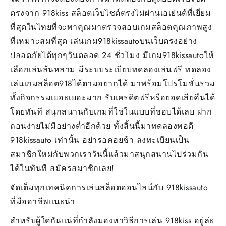
ล่าสุ
ตรงจาก 918kiss สล็อตเว็บไซต์ตรงไม่ผ่านเอเย่นต์ที่เยี่ยม
Top
74
ที่สุดในไทยที่จะพาคุณมาตรวจสอบเกมสล็อตคุณภาพสูง
by
ที่เหมาะสมที่สุด เล่นเกม918kissautoบนเว็บตรงอย่าง
Coli
สล็อ
ปลอดภัยได้ทุกๆวันตลอด 24 ชั่วโมง มีเกม918kissautoให้
918k
เลือกเล่นล้นหลาม มีระบบระเบียบทดลองเล่นฟรี ทดลอง
14
เล่นเกมสล็อต918ได้ตามอยากได้ มาพร้อมโปรโมชั่นรวม
เมษ
68
ทั้งกิจกรรมเยอะเยอะมาก รับเครดิตฟรีหรือยอดเสียคืนได้
โดยทันที สนุกสนานกับเกมที่ใช่ในแบบที่ชอบได้เลย ฝาก
ถอนง่ายไม่มีอย่างต่ำอีกด้วย ทั้งสิ้นนี้มาทดลองพอดี
918kissauto เท่านั้น อย่ารอคอยช้า ลงทะเบียนเป็น
สมาชิกใหม่กับพวกเราวันนี้แล้วมาสนุกสนานไปร่วมกัน
ได้ในทันที สมัครสมาชิกเลย!
จัดเต็มทุกเทคนิคการเล่นสล็อตออนไลน์กับ 918kissauto
ที่มืออาชีพแนะนำ
สำหรับผู้ใดกันแน่ที่กำลังมองหาวิธีการเล่น 918kiss อยู่ล่ะ