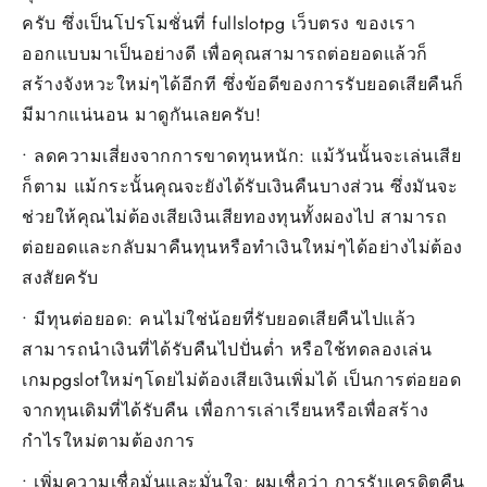
ครับ ซึ่งเป็นโปรโมชั่นที่ fullslotpg เว็บตรง ของเรา
ออกแบบมาเป็นอย่างดี เพื่อคุณสามารถต่อยอดแล้วก็
สร้างจังหวะใหม่ๆได้อีกที ซึ่งข้อดีของการรับยอดเสียคืนก็
มีมากแน่นอน มาดูกันเลยครับ!
• ลดความเสี่ยงจากการขาดทุนหนัก: แม้วันนั้นจะเล่นเสีย
ก็ตาม แม้กระนั้นคุณจะยังได้รับเงินคืนบางส่วน ซึ่งมันจะ
ช่วยให้คุณไม่ต้องเสียเงินเสียทองทุนทั้งผองไป สามารถ
ต่อยอดและกลับมาคืนทุนหรือทำเงินใหม่ๆได้อย่างไม่ต้อง
สงสัยครับ
• มีทุนต่อยอด: คนไม่ใช่น้อยที่รับยอดเสียคืนไปแล้ว
สามารถนำเงินที่ได้รับคืนไปปั่นต่ำ หรือใช้ทดลองเล่น
เกมpgslotใหม่ๆโดยไม่ต้องเสียเงินเพิ่มได้ เป็นการต่อยอด
จากทุนเดิมที่ได้รับคืน เพื่อการเล่าเรียนหรือเพื่อสร้าง
กำไรใหม่ตามต้องการ
• เพิ่มความเชื่อมั่นและมั่นใจ: ผมเชื่อว่า การรับเครดิตคืน