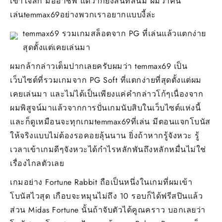
เข้าใจสึก มืออาชีพ แต่ว่าก็ยังสนิทสนม ผมว่าคน
Sep
เล่นtemmax69อย่างพวกเราอยากแบบงี้ล่ะ
202
temmax69 รวมเกมสล็อตจาก PG ที่เล่นแล้วแตกง่าย
สุดตั้งแต่เคยเล่นมา
ผมกล้ากล่าวเต็มปากเลยครับผมว่า temmax69 เป็น
เว็บไซต์ที่รวมเกมจาก PG Soft ที่แตกง่ายที่สุดตั้งแต่ผม
เคยเล่นมา และไม่ได้เป็นเพียงแค่คำกล่าวโก้ๆเนื่องจาก
ผมพิสูจน์มาแล้วจากการปั่นเกมนับสิบในเว็บไซต์แห่งนี้
และก็ดูเหมือนจะทุกเกมtemmax69ที่เล่น มีตอนแจกโบนัส
ให้จริงแบบไม่ต้องรอคอยลุ้นนาน ยิ่งถ้าหากรู้จังหวะ รู้
เวลาเข้าเกมดีๆจังหวะได้กำไรหลักพันถึงหลักหมื่นไม่ใช่
เรื่องไกลตัวเลย
เกมอย่าง Fortune Rabbit ถือเป็นหนึ่งในเกมที่ผมเข้า
โบนัสไวสุด เกือบจะหมุนไม่ถึง 10 รอบก็ได้ฟรีสปินแล้ว
ส่วน Midas Fortune นั้นถ้าจับตัวได้คูณคราว บอกเลยว่า