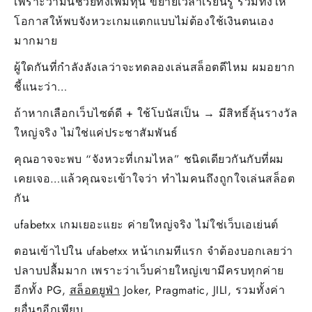
เพราะว่ามันช่วยทั้งเพิ่มทุน ขยายเวลาเรียนรู้ รวมทั้งให้
โอกาสให้พบจังหวะเกมแตกแบบไม่ต้องใช้เงินตนเอง
มากมาย
ผู้ใดกันที่กำลังลังเลว่าจะทดลองเล่นสล็อตดีไหม ผมอยาก
ชี้แนะว่า…
ถ้าหากเลือกเว็บไซต์ดี + ใช้โบนัสเป็น → มีสิทธิ์ลุ้นรางวัล
ใหญ่จริง ไม่ใช่แค่ประชาสัมพันธ์
คุณอาจจะพบ “จังหวะที่เกมไหล” ชนิดเดียวกันกับที่ผม
เคยเจอ…แล้วคุณจะเข้าใจว่า ทำไมคนถึงถูกใจเล่นสล็อต
กัน
ufabetxx เกมเยอะแยะ ค่ายใหญ่จริง ไม่ใช่เว็บเอเย่นต์
ตอนเข้าไปใน ufabetxx หน้าเกมทีแรก จำต้องบอกเลยว่า
ปลาบปลื้มมาก เพราะว่าเว็บค่ายใหญ่เขามีครบทุกค่าย
อีกทั้ง PG,
สล็อตยูฟ่า
Joker, Pragmatic, JILI, รวมทั้งค่า
ยอื่นๆอีกเพียบ