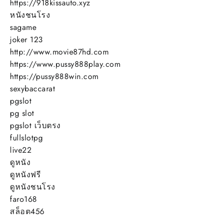
https://918kissauto.xyz
หนังชนโรง
sagame
joker 123
http://www.movie87hd.com
https://www.pussy888play.com
https://pussy888win.com
sexybaccarat
pgslot
pg slot
pgslot เว็บตรง
fullslotpg
live22
ดูหนัง
ดูหนังฟรี
ดูหนังชนโรง
faro168
สล็อต456