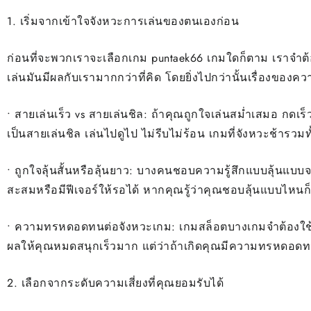
1. เริ่มจากเข้าใจจังหวะการเล่นของตนเองก่อน
ก่อนที่จะพวกเราจะเลือกเกม puntaek66 เกมใดก็ตาม เราจำต้
เล่นมันมีผลกับเรามากกว่าที่คิด โดยยิ่งไปกว่านั้นเรื่องของค
• สายเล่นเร็ว vs สายเล่นชิล: ถ้าคุณถูกใจเล่นสม่ำเสมอ กดเร็
เป็นสายเล่นชิล เล่นไปดูไป ไม่รีบไม่ร้อน เกมที่จังหวะช้ารว
• ถูกใจลุ้นสั้นหรือลุ้นยาว: บางคนชอบความรู้สึกแบบลุ้นแบ
สะสมหรือมีฟีเจอร์ให้รอได้ หากคุณรู้ว่าคุณชอบลุ้นแบบไหนก็จ
• ความทรหดอดทนต่อจังหวะเกม: เกมสล็อตบางเกมจำต้องใช้เว
ผลให้คุณหมดสนุกเร็วมาก แต่ว่าถ้าเกิดคุณมีความทรหดอดทนม
2. เลือกจากระดับความเสี่ยงที่คุณยอมรับได้