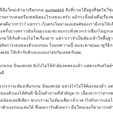
ที่มือใหม่เข้ามาเลือกเกม
puntaek66
สิ่งที่กวนโอ๊ยสูงที่สุดไม่ใช่เ
วนการเล่นหรือเทคนิคอะไรเลยนะครับ แม้กระนั้นมันคือเรื่อง
หนดีมากกว่า? แน่ๆว่า เว็บตรงไม่ผ่านเอเย่นต์ของเรามีเกมให้
บางครั้งบางคราวมันก็เยอะแยะซะจนกระทั่งพวกเราเลือกไม่ถูกเ
เกมให้กับตัวเองไม่ใช่เรื่องยาก แต่ว่าเราจำเป็นต้องเข้าใจพื้น
นิสัยการเล่นของตัวเองก่อน ในบทความนี้ ผมจะพาคุณมาดูวิธี
aek66 ให้เข้ากับตัวเองแบบง่ายๆกันเลยครับผม
กเกมบน ปั่นแตก66 ยังไงไม่ให้จำต้องทดลองมั่ว แต่ตรงกับสไตล์
นที
พวกเราจะต้องเลือกเกม ปั่นแตก66 อย่างไรไม่ให้ต้องลองมั่ว แต่
์ของตัวเองได้ทันที นี่เป็นคำถามที่สำคัญมาก เนื่องจากว่าหาก
่น้อยเลยทีเดียว พวกเราจะไม่ต้องเสียเวล่ำเวลาไปกับการเล่นไป
ตัวเองก่อนเล่นได้ ซึ่งผมการันตีเลยว่า มือใหม่เองก็สามารถท