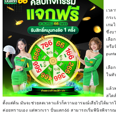
เวลา
กระบ
เกมไ
ซึ่ง
เลือก
หรือ
punt
เลือ
ในทั
แล้ว
สไตล
ตั้งแต่ต้น มันจะช่วยลดเวลาแล้วก็ความอารมณ์เสียไปได้มากไม
ค่อยทราบเอง แต่พวกเรา ปั่นแตก66 สามารถเริ่มพินิจพิจารณา