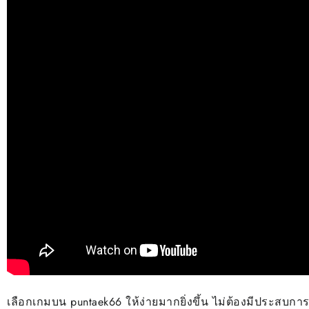
เลือกเกมบน puntaek66 ให้ง่ายมากยิ่งขึ้น ไม่ต้องมีประสบการณ