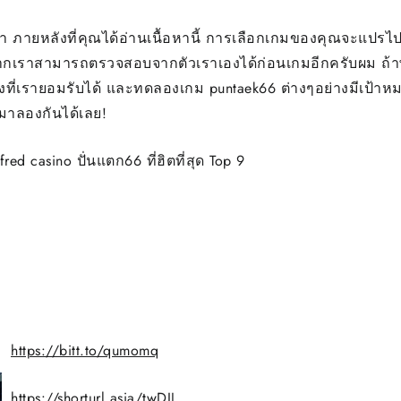
ว่า ภายหลังที่คุณได้อ่านเนื้อหานี้ การเลือกเกมของคุณจะแปรไ
งจากเราสามารถตรวจสอบจากตัวเราเองได้ก่อนเกมอีกครับผม ถ้า
ที่เรายอมรับได้ และทดลองเกม puntaek66 ต่างๆอย่างมีเป้าหม
 มาลองกันได้เลย!
d casino ปั่นแตก66 ที่ฮิตที่สุด Top 9
https://bitt.to/qumomq
https://shorturl.asia/twDIJ