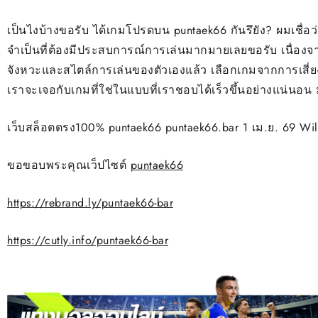
เป็นไงบ้างขอรับ ได้เกมโปรดบน puntaek66 กันรึยัง? ผมเชื่อ
จำเป็นที่ต้องมีประสบการณ์การเล่นมากมายเลยขอรับ เนื่อ
จังหวะและสไตล์การเล่นของตัวเองแล้ว เลือกเกมจากการเสี่ยง
เราจะเจอกับเกมที่ใช่ในแบบที่เราชอบได้เร็วขึ้นอย่างแน่นอน
เว็บสล็อตตรง100% puntaek66 puntaek66.bar 1 เม.ย. 69 Wilfre
ขอขอบพระคุณเว็ปไซต์
puntaek66
https://rebrand.ly/puntaek66-bar
https://cutly.info/puntaek66-bar