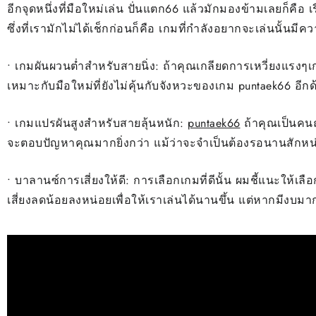
อีกจุดหนึ่งที่มือใหม่เล่น ปั่นแตก66 แล้วมักมองข้ามเลยก็คือ
ซึ่งที่เรามักไม่ได้เช็กก่อนก็คือ เกมที่กำลังอยากจะเล่นนั้นมี
• เกมผันผวนต่ำสำหรับสายนิ่ง: ถ้าคุณเกลียดการเหวี่ยงแรงๆ
เหมาะกับมือใหม่ที่ยังไม่คุ้นกับจังหวะของเกม puntaek66 อีก
• เกมแปรผันสูงสำหรับสายลุ้นหนัก:
puntaek66
ถ้าคุณเป็นคนถ
จะตอบปัญหาคุณมากยิ่งกว่า แม้ว่าจะจำเป็นต้องรอนานสักหน่อย
• บาลานซ์การเสี่ยงให้ดี: การเลือกเกมที่ดีนั้น ผมชี้แนะให้เล
เสี่ยงลดน้อยลงหน่อยเพื่อให้เราเล่นได้นานขึ้น แต่หากมีงบมา