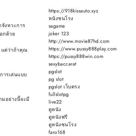
Wilfred
https://918kissauto.xyz
puntaek66.bar
หนังชนโรง
3
มิ.ย.
ากจังหวะการ
sagame
2569
joker 123
ือกด้วย
พนัน
http://www.movie87hd.com
https://www.pussy888play.com
 แต่ว่าถ้าคุณ
https://pussy888win.com
sexybaccarat
pgslot
อบการเล่นแบบ
pg slot
pgslot เว็บตรง
fullslotpg
อย่างนี้จะมี
live22
ดูหนัง
ดูหนังฟรี
ดูหนังชนโรง
faro168