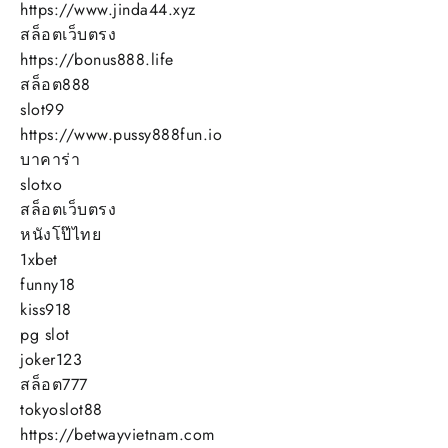
https://www.jinda44.xyz
สล็อตเว็บตรง
https://bonus888.life
สล็อต888
slot99
https://www.pussy888fun.io
บาคาร่า
slotxo
สล็อตเว็บตรง
หนังโป๊ไทย
1xbet
funny18
kiss918
pg slot
joker123
สล็อต777
tokyoslot88
https://betwayvietnam.com