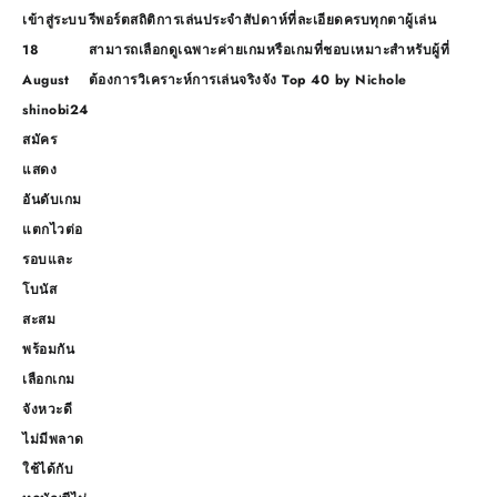
เรื่อง
เข้าสู่ระบบ
รีพอร์ตสถิติการเล่นประจำสัปดาห์ที่ละเอียดครบทุกตาผู้เล่น
18
สามารถเลือกดูเฉพาะค่ายเกมหรือเกมที่ชอบเหมาะสำหรับผู้ที่
August
ต้องการวิเคราะห์การเล่นจริงจัง Top 40 by Nichole
shinobi24
สมัคร
แสดง
อันดับเกม
แตกไวต่อ
รอบและ
โบนัส
สะสม
พร้อมกัน
เลือกเกม
จังหวะดี
ไม่มีพลาด
ใช้ได้กับ