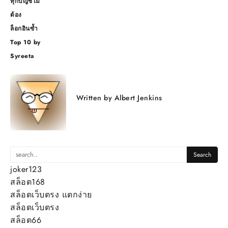
ทุกบัญชีไม่
ต้อง
ล็อกอินซ้ำ
Top 10 by
Syreeta
Written by
Albert Jenkins
joker123
สล็อต168
สล็อตเว็บตรง แตกง่าย
สล็อตเว็บตรง
สล็อต66