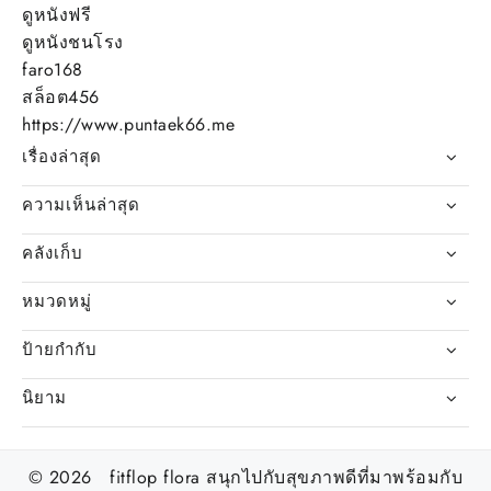
ดูหนังฟรี
ดูหนังชนโรง
faro168
สล็อต456
https://www.puntaek66.me
เรื่องล่าสุด
ความเห็นล่าสุด
คลังเก็บ
หมวดหมู่
ป้ายกำกับ
นิยาม
© 2026 fitflop flora สนุกไปกับสุขภาพดีที่มาพร้อมกับ