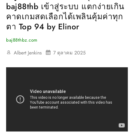
baj88thb เข้าสู่ระบบ แตกง่ายเกิน
คาดเกมสดเลือกได้เพลินคุ้มค่าทุก
ตา Top 94 by Elinor
baj88thbz.com
Albert Jenkins
7 ตุลาคม 2025