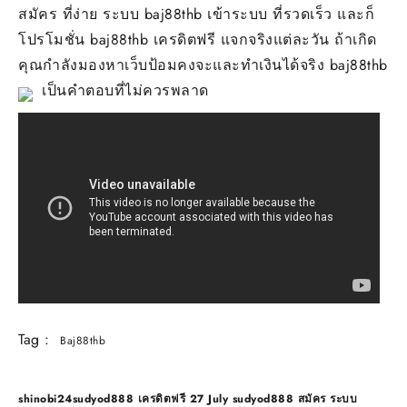
สมัคร ที่ง่าย ระบบ baj88thb เข้าระบบ ที่รวดเร็ว และก็
โปรโมชั่น baj88thb เครดิตฟรี แจกจริงแต่ละวัน ถ้าเกิด
คุณกำลังมองหาเว็บป้อมคงจะและทำเงินได้จริง baj88thb
เป็นคำตอบที่ไม่ควรพลาด
Tag :
Baj88thb
แนะแนว
shinobi24
sudyod888 เครดิตฟรี 27 July sudyod888 สมัคร ระบบ