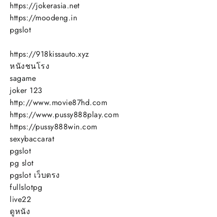
https://jokerasia.net
https://moodeng.in
pgslot
https://918kissauto.xyz
หนังชนโรง
sagame
joker 123
http://www.movie87hd.com
https://www.pussy888play.com
https://pussy888win.com
sexybaccarat
pgslot
pg slot
pgslot เว็บตรง
fullslotpg
live22
ดูหนัง