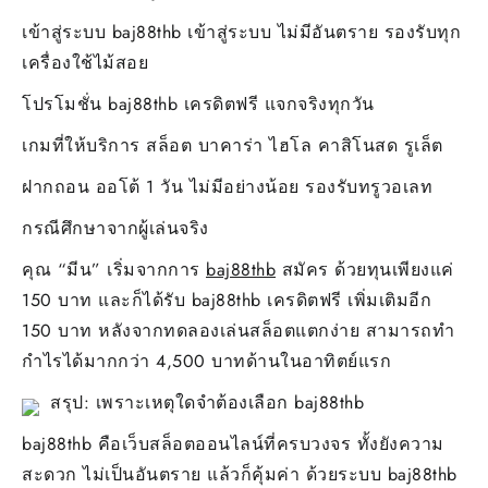
เข้าสู่ระบบ baj88thb เข้าสู่ระบบ ไม่มีอันตราย รองรับทุก
เครื่องใช้ไม้สอย
โปรโมชั่น baj88thb เครดิตฟรี แจกจริงทุกวัน
เกมที่ให้บริการ สล็อต บาคาร่า ไฮโล คาสิโนสด รูเล็ต
ฝากถอน ออโต้ 1 วัน ไม่มีอย่างน้อย รองรับทรูวอเลท
กรณีศึกษาจากผู้เล่นจริง
คุณ “มีน” เริ่มจากการ
baj88thb
สมัคร ด้วยทุนเพียงแค่
150 บาท และก็ได้รับ baj88thb เครดิตฟรี เพิ่มเติมอีก
150 บาท หลังจากทดลองเล่นสล็อตแตกง่าย สามารถทำ
กำไรได้มากกว่า 4,500 บาทด้านในอาทิตย์แรก
สรุป: เพราะเหตุใดจำต้องเลือก baj88thb
baj88thb คือเว็บสล็อตออนไลน์ที่ครบวงจร ทั้งยังความ
สะดวก ไม่เป็นอันตราย แล้วก็คุ้มค่า ด้วยระบบ baj88thb