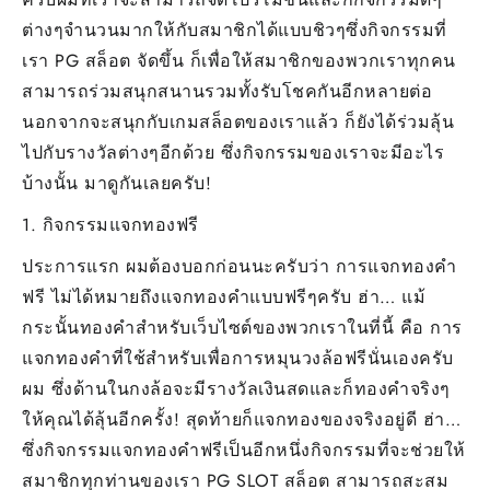
ต่างๆจำนวนมากให้กับสมาชิกได้แบบชิวๆซึ่งกิจกรรมที่
เรา PG สล็อต จัดขึ้น ก็เพื่อให้สมาชิกของพวกเราทุกคน
สามารถร่วมสนุกสนานรวมทั้งรับโชคกันอีกหลายต่อ
นอกจากจะสนุกกับเกมสล็อตของเราแล้ว ก็ยังได้ร่วมลุ้น
ไปกับรางวัลต่างๆอีกด้วย ซึ่งกิจกรรมของเราจะมีอะไร
บ้างนั้น มาดูกันเลยครับ!
1. กิจกรรมแจกทองฟรี
ประการแรก ผมต้องบอกก่อนนะครับว่า การแจกทองคำ
ฟรี ไม่ได้หมายถึงแจกทองคำแบบฟรีๆครับ ฮ่า… แม้
กระนั้นทองคำสำหรับเว็บไซต์ของพวกเราในที่นี้ คือ การ
แจกทองคำที่ใช้สำหรับเพื่อการหมุนวงล้อฟรีนั่นเองครับ
ผม ซึ่งด้านในกงล้อจะมีรางวัลเงินสดและก็ทองคำจริงๆ
ให้คุณได้ลุ้นอีกครั้ง! สุดท้ายก็แจกทองของจริงอยู่ดี ฮ่า…
ซึ่งกิจกรรมแจกทองคำฟรีเป็นอีกหนึ่งกิจกรรมที่จะช่วยให้
สมาชิกทุกท่านของเรา PG SLOT สล็อต สามารถสะสม