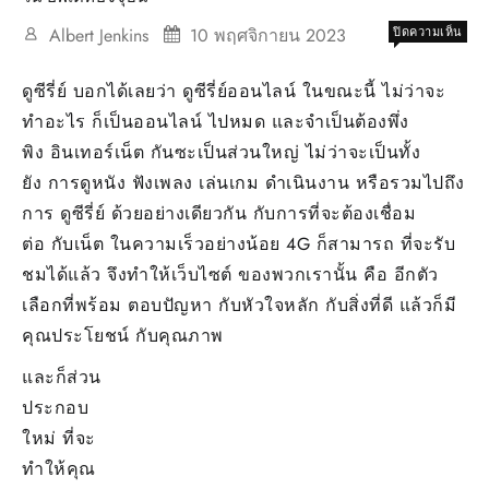
บน
Albert Jenkins
10 พฤศจิกายน 2023
ปิดความเห็น
ดู
ซี
ดูซีรี่ย์
บอกได้เลยว่า ดูซีรี่ย์ออนไลน์ ในขณะนี้ ไม่ว่าจะ
รี่
ทำอะไร ก็เป็นออนไลน์ ไปหมด และจำเป็นต้องพึ่ง
ย์
ดู
พิง อินเทอร์เน็ต กันซะเป็นส่วนใหญ่ ไม่ว่าจะเป็นทั้ง
ซี
ยัง การดูหนัง ฟังเพลง เล่นเกม ดำเนินงาน หรือรวมไปถึง
รี่
ย์24
การ ดูซีรี่ย์ ด้วยอย่างเดียวกัน กับการที่จะต้องเชื่อม
ชั่วโ
ต่อ กับเน็ต ในความเร็วอย่างน้อย 4G ก็สามารถ ที่จะรับ
ต้อง
ชมได้แล้ว จึงทำให้เว็บไซต์ ของพวกเรานั้น คือ อีกตัว
doos
hd
เลือกที่พร้อม ตอบปัญหา กับหัวใจหลัก กับสิ่งที่ดี แล้วก็มี
เท่าน
คุณประโยชน์ กับคุณภาพ
มอง
ฟรี
และก็ส่วน
ตลอ
วัน
ประกอบ
อัพเ
ใหม่ ที่จะ
ปัจจุ
ทำให้คุณ