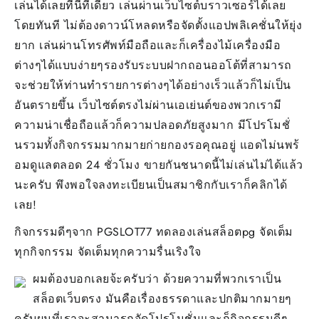
เล่นได้เลยที่นี่ที่เดียว เล่นผ่านเว็บไซต์บราวเซอร์ได้เลย
by
โดยทันที ไม่ต้องดาวน์โหลดหรือจัดตั้งแอปพลิเคชั่นให้ยุ่ง
Nico
ยาก เล่นผ่านโทรศัพท์มือถือและก็เครื่องไม้เครื่องมือ
ต่างๆได้แบบง่ายๆรองรับระบบฝากถอนออโต้ที่สามารถ
จะช่วยให้ท่านทำรายการต่างๆได้อย่างเร็วแล้วก็ไม่เป็น
อันตรายขึ้น เว็บไซต์ตรงไม่ผ่านเอเย่นต์ของพวกเรามี
ความน่าเชื่อถือแล้วก็ความปลอดภัยสูงมาก มีโปรโมชั่
นรวมทั้งกิจกรรมมากมายก่ายกองรอคุณอยู่ แอดไม่นพร้
อมดูแลตลอด 24 ชั่วโมง ขายกันชนาดนี้ไม่เล่นไม่ได้แล้ว
นะครับ พึงพอใจลงทะเบียนเป็นสมาชิกกับเราก็คลิกได้
เลย!
กิจกรรมดีๆจาก PGSLOT77 ทดลองเล่นสล็อตpg จัดเต็ม
ทุกกิจกรรม จัดเต็มทุกความรื่นเริงใจ
ผมต้องบอกเลยจ้ะครับว่า ด้วยความที่พวกเราเป็น
สล็อตเว็บตรง มันคือเรื่องธรรดาและปกติมากมายๆ
ครับผมที่เราจะสามารถจัดโปรโมชั่นและก็กิจกรรมดีๆ