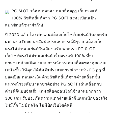
สล็อ
pgsl
PG SLOT สล็อต ทดลองเล่นสล็อตpg เว็บตรงแท้
5
100% ลิขสิทธิ์แท้จาก PG SOFT ลงทะเบียนเป็น
ธ.ค.
66
สมาชิกแล้วมาฝ่ากัน!
ทดล
เล่น
ปี 2023 แล้ว ใครเค้าเล่นสล็อตเว็บไซต์เอเย่นต์กันล่ะครับ
สล็อ
ผม! มาครับผม มาสัมผัสประสบการณ์ดีๆจากสล็อตเว็บ
เว็บ
พี
ตรงไม่ผ่านเอเย่นต์กันเถิดขอรับ พวกเรา PG SLOT
จี
เว็บไซต์ตรงไม่ผ่านเอเย่นต์ เว็บตรงแท้ 100% ที่จะ
สล็อ
สามารถช่วยเปิดประสบการณ์การเล่นสล็อตของคุณแบบ
โหล
ง่าย
เหนือชั้น ให้คุณได้สัมผัสประสบการณ์การเล่น PG pg ที่
ไม่มี
ยอดเยี่ยมก่อนคนใด ด้วยลิขสิทธิ์แท้จากค่ายสล็อตชั้น
ขั้น
ต่ำ
แนวหน้าระดับนานาชาติอย่าง PG SOFT เล่นสล็อตกับ
สล็อ
ค่ายพีจีแบบจัดเต็ม เกมสล็อตออนไลน์จำนวนมากกว่า
ไม่
300 เกม รับประกันความแตกง่ายแล้วก็แตกหนักของจริง
มี
เทิร์
ไม่มีกั๊ก ไม่มีทุจริต ไม่มีปิดเว็บไซต์หนี
Top
30