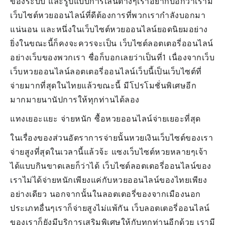
ของระบบ และรูปแบบการเล่นต่างๆเราอยากบอกว่าเรามี
Raqu
เว็บไซต์หวยออนไลน์ที่ดีต้องการที่พวกเรากำลังบอกมา
ซื้อ
แน่นอน และหนึ่งในเว็บไซต์หวยออนไลน์ยอดนิยมอย่าง
หวย
ออน
ยิ่งในขณะนี้ก็คงจะควรจะเป็น เว็บไซต์ลอตเตอรี่ออนไลน์
Nge
อย่างเว็บของพวกเรา ชื่อก็บอกเลยว่าเป็นที่1 เนื่องจากเว็บ
26
เว็บหวยออนไลน์ลอตเตอรี่ออนไลน์เว็บนี้เป็นเว็บไซต์ที่
พฤศ
จิ
จ่ายมากที่สุดในไทยแล้วขณะนี้ มีโปรโมชั่นพิเศษอีก
256
มากมายนานัปการให้ทุกท่านได้ลอง
แทงเยอะแยะ จ่ายหนัก ซื้อหวยออนไลน์จ่ายเยอะที่สุด
ในเรื่องของส่วนอัตราการจ่ายนั้นหวยเงินเว็บไซต์ของเรา
จ่ายสูงที่สุดในเวลานี้แล้วจ้ะ แซงเว็บไซต์หวยหลายๆเจ้า
ได้แบบกินขาดเลยก็ว่าได้ เว็บไซต์ลอตเตอรี่ออนไลน์ของ
เราไม่ได้จ่ายหนักเพียงแค่กับหวยออนไลน์ของไทยเพียง
อย่างเดียว นอกจากนั้นในลอตเตอรี่ของจากเมืองนอก
ประเภทอื่นๆเราก็จ่ายสูงไม่แพ้กัน เว็บลอตเตอรี่ออนไลน์
ของเราก็ยังมีบริการเสริมพิเศษให้กับทุกท่านอีกด้วย เรามี