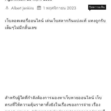
บน
Albert Jenkins
1 พฤศจิกายน 2023
ปิดความเห็น
เว็บ
หวย
เว็บลอตเตอรี่ออนไลน์ เล่นเว็บสลากกินแบ่งแท้ แทงถูกรับ
เงิน
เต็มๆไม่มีกลั้นเลข
เว็บ
ตรว
หวย
ออน
คา
สิ
โน
ออน
เว็บ
ใหญ่
เว็บ
หวย
ออน
ทดล
เล่น
สำหรับผู้ใดที่กำลังต้องการมองหาเว็บหวยออนไลน์ เว็บ
Top
ตรงที่ให้ความคุ้มราคาทั้งยังในเรื่องของการจ่าย เรื่อง
17
by