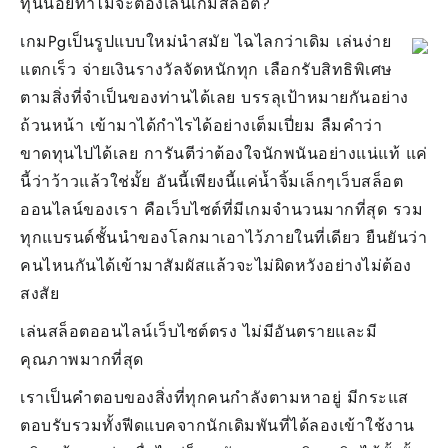
ทุนน้อยทำไมจะต้องเล่นเกมสล็อต?
pg
Pg77
เกมPgเป็นรูปแบบใหม่นำสมัย ไฉไลกว่าเดิม เล่นง่าย
28
แตกเร็ว จ่ายเงินรางวัลจัดหนักทุก เลือกรับสิทธิพิเศษ
ตามสิ่งที่จำเป็นของท่านได้เลย บรรลุเป้าหมายกันอย่าง
ถ้วนหน้า เข้ามาได้กำไรได้อย่างเต็มเปี่ยม ลืมคำว่า
ขาดทุนไปได้เลย การันตีว่าต้องใจนักพนันอย่างแน่แท้ แค่
นี้ว่าว้าวแล้วใช่มั้ย อันนี้เพียงนี้แค่น้ำจิ้มเล็กๆเว็บสล็อต
ออนไลน์ของเรา คือเว็บไซต์ที่มีเกมจำนวนมากที่สุด รวม
ทุกแบรนด์ชั้นนำของโลกมาเอาไว้ภายในที่เดียว ยืนยันว่า
คนไหนกันได้เข้ามาสัมผัสแล้วจะไม่ผิดหวังอย่างไม่ต้อง
สงสัย
เล่นสล็อตออนไลน์เว็บไซต์ตรง ไม่มีอันตรายและมี
คุณภาพมากที่สุด
เราเป็นคำตอบของสิ่งที่ทุกคนกำลังตามหาอยู่ มีกระแส
ตอบรับรวมทั้งฟีดแบคจากนักเดิมพันที่ได้ลองเข้าใช้งาน