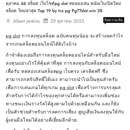
ตุลาคม 66 สล็อต เว็บไซต์pg slot ทดลองเล่น พนันเว็บเปิดใหม่
สล็อต ใหม่ล่าสุด Top 19 by Ira pg Pg77slot.win 28
บน
Albert Jenkins
29 ตุลาคม 2023
ปิดความเห็น
ตุลา
66
pg slot
การลงทุนสล็อต ฉบับคนทุนน้อย จะสร้างผลกำไร
สล็อ
จากเกมสล็อตออนไลน์ได้ยังไงบ้าง
เว็บ
slot
ถ้าจำต้องเอ่ยถึงการลงทุนสล็อตออนไลน์สำหรับมือใหม่
ทดล
เล่น
ลงทุนอย่างไรให้คุ้มค่าที่สุด การลงทุนกับสล็อตออนไลน์
พนัน
เพื่อรับ ทดลองเล่นสล็อตpg เว็บตรง เครดิตฟรี ซึ่ง
เว็บ
เปิด
สามารถกดรับสิทธิ์ได้เอง สามารถนำไปเป็นทุนสำหรับ
ใหม่
เพื่อการเล่นเกมได้ทุกเกม
pg slot
เพื่อสร้างการบรรลุผล
สล็อ
สำหรับการได้กำไรของทุกท่านได้หรือสามารถเพิ่มช่อง
ใหม่
ล่าสุ
ทางชนะเงินรางวัลได้สูงตามไปด้วยเหมือนกัน และก็ยัง
Top
เป็นตัวช่วยสำหรับการลดการเสี่ยง สูญเสียเงินลงทุนให้กับ
19
by
ผู้เล่นมือใหม่ได้อย่างดีเยี่ยมอีกด้วย
Ira