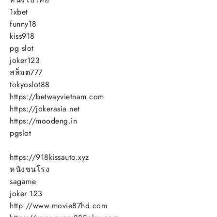
1xbet
funny18
kiss918
pg slot
joker123
สล็อต777
tokyoslot88
https://betwayvietnam.com
https://jokerasia.net
https://moodeng.in
pgslot
https://918kissauto.xyz
หนังชนโรง
sagame
joker 123
http://www.movie87hd.com