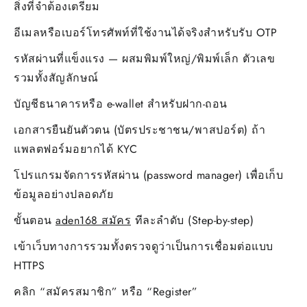
สิ่งที่จำต้องเตรียม
อีเมลหรือเบอร์โทรศัพท์ที่ใช้งานได้จริงสำหรับรับ OTP
รหัสผ่านที่แข็งแรง — ผสมพิมพ์ใหญ่/พิมพ์เล็ก ตัวเลข
รวมทั้งสัญลักษณ์
บัญชีธนาคารหรือ e-wallet สำหรับฝาก-ถอน
เอกสารยืนยันตัวตน (บัตรประชาชน/พาสปอร์ต) ถ้า
แพลตฟอร์มอยากได้ KYC
โปรแกรมจัดการรหัสผ่าน (password manager) เพื่อเก็บ
ข้อมูลอย่างปลอดภัย
ขั้นตอน
aden168 สมัคร
ทีละลำดับ (Step-by-step)
เข้าเว็บทางการรวมทั้งตรวจดูว่าเป็นการเชื่อมต่อแบบ
HTTPS
คลิก “สมัครสมาชิก” หรือ “Register”