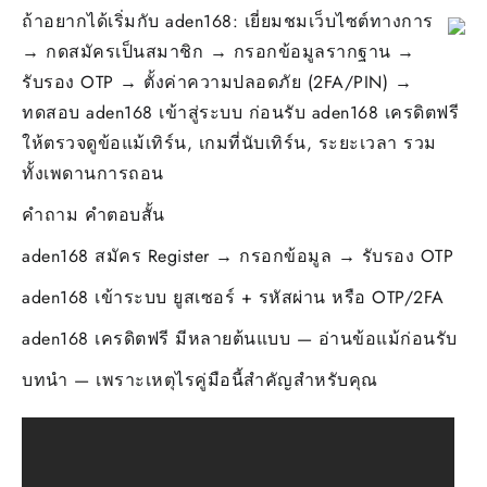
ถ้าอยากได้เริ่มกับ aden168: เยี่ยมชมเว็บไซต์ทางการ
→ กดสมัครเป็นสมาชิก → กรอกข้อมูลรากฐาน →
รับรอง OTP → ตั้งค่าความปลอดภัย (2FA/PIN) →
ทดสอบ aden168 เข้าสู่ระบบ ก่อนรับ aden168 เครดิตฟรี
ให้ตรวจดูข้อแม้เทิร์น, เกมที่นับเทิร์น, ระยะเวลา รวม
ทั้งเพดานการถอน
คำถาม คำตอบสั้น
aden168 สมัคร Register → กรอกข้อมูล → รับรอง OTP
aden168 เข้าระบบ ยูสเซอร์ + รหัสผ่าน หรือ OTP/2FA
aden168 เครดิตฟรี มีหลายต้นแบบ — อ่านข้อแม้ก่อนรับ
บทนำ — เพราะเหตุไรคู่มือนี้สำคัญสำหรับคุณ