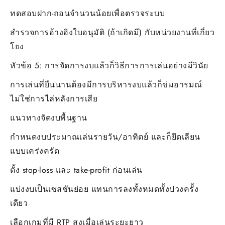
ทดสอบฝาก-ถอนจำนวนน้อยเพื่อตรวจระบบ
สำรวจการอ้างอิงใบอนุมัติ (ถ้าเกิดมี) กับหน่วยงานที่เกี่ยว
โยง
หัวข้อ 5: การจัดการงบแล้วก็วิธีการการเล่นอย่างมีวินัย
การเล่นที่ยืนนานต้องมีการบริหารงบแล้วก็ข่มอารมณ์
ไม่ใช่การไล่หลังการเสีย
แนวทางจัดงบพื้นฐาน
กำหนดงบประมาณเล่นรายวัน/อาทิตย์ และก็ยึดเลียน
แบบเคร่งครัด
ตั้ง stop-loss และ take-profit ก่อนเล่น
แบ่งงบเป็นเซสชันย่อย แทนการลงทั้งหมดทั้งปวงครั้ง
เดียว
เลือกเกมที่มี RTP สูงเมื่อเล่นระยะยาว