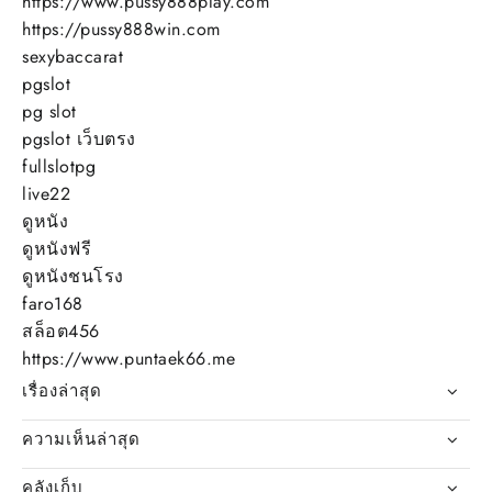
https://www.pussy888play.com
https://pussy888win.com
sexybaccarat
pgslot
pg slot
pgslot เว็บตรง
fullslotpg
live22
ดูหนัง
ดูหนังฟรี
ดูหนังชนโรง
faro168
สล็อต456
https://www.puntaek66.me
เรื่องล่าสุด
ความเห็นล่าสุด
คลังเก็บ