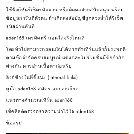
ใช้ฟังก์ชันรีเซ็ตรหัสผ่าน หรือติดต่อฝ่ายสนับสนุน พร้อม
ข้อมูลการันตีตัวตน ถ้าเกิดสงสัยบัญชีถูกล่วงล้ำให้รีเซ็ต
รหัสผ่านทันที
aden168 เครดิตฟรี ถอนได้จริงไหม?
โดยทั่วไปสามารถถอนเงินได้หากทำเทิร์นแล้วก็ประพฤติ
ตามข้อจำกัดครบสมบูรณ์ แต่แต่ละโปรโมชั่นมีข้อจำกัด
ต่างกัน ควรอ่านเนื้อหาก่อนรับ
ลิงก์ข้างในที่ชี้แนะ (Internal links)
คู่มือ aden168 สมัคร แบบละเอียด
แนวทางคำนวณเทิร์น aden168
เช็คลิสต์ตรวจตราความน่าไว้ใจ aden168
ข้อสรุป