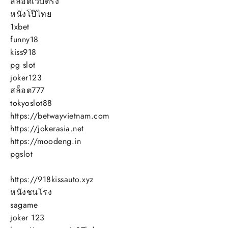
สล็อตเว็บตรง
หนังโป๊ไทย
1xbet
funny18
kiss918
pg slot
joker123
สล็อต777
tokyoslot88
https://betwayvietnam.com
https://jokerasia.net
https://moodeng.in
pgslot
https://918kissauto.xyz
หนังชนโรง
sagame
joker 123