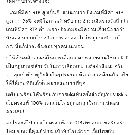
ใดทราบกระจ่างแจ้ง
• เกมที่มีค่า RTP สูงเป็นดี: แน่นอนว่า ยิ่งเกมที่มีค่า RTP
สูงกว่า 96% จะมีโอกาสสำหรับการชำระเงินรางวัลถี่กว่า
เกมที่มีค่า RTP ต่ำ เพราะตัวเกมจะมีความเสี่ยงน้อยกว่า
นั่นเอง หากแม้รางวัลบางทีอาจจะไม่ใหญ่มากนัก แม้
กระนั้นก็น่าจะชื่นชอบทุกคนแน่นอน
• ใช้เป็นหลักเกณฑ์ในการเลือกเกม: หลายท่านใช้ค่า RTP
เป็นกฏเกณฑ์สำหรับในการเลือกเกม แต่อย่าลืมนะครับ
ว่า คุณจำต้องดูปัจจัยอื่นๆประกอบด้วยด้วยเหมือนกัน เพื่อ
ให้ได้เกมที่ดีแล้วก็เหมาะสมมากที่สุด
เตรียมพร้อมให้พร้อมกับการเดิมพันครั้งสำคัญกับ 918kiss
เว็บตรงแท้ 100% เล่นเว็บไทยถูกอกถูกใจกว่าแน่นอน
ลองเลย!
อะไรจะดีไปกว่าเว็บตรงแท้จาก 918kiss อีกล่ะขอรับจริง
ไหม ขณะนี้คุณก้น่าจะเข้าหัวใจแล้วว่า เว็บไทยกับ