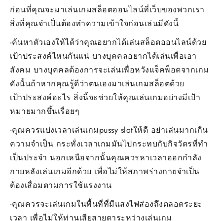
ก่อนที่คุณจะมาเล่นเกมสล็อตออนไลน์ที่เว็บของพวกเรา
สิ่งที่คุณจำเป็นต้องทำความเข้าใจก่อนเล่นมีดังนี้
-ค้นหาตัวเองให้ได้ว่าคุณอยากได้เล่นสล็อตออนไลน์ด้วย
เป้าประสงค์ไหนกันแน่ บางบุคคลอยากได้เล่นเพื่อเอา
สังคม บางบุคคลต้องการจะเล่นเพื่อหวังแจ็คพ็อตจากเกม
ดังนั้นถ้าหากคุณรู้ดีว่าตนเองมาเล่นเกมสล็อตด้วย
เป้าประสงค์อะไร สิ่งนี้จะช่วยให้คุณเล่นเกมอย่างมีเป้า
หมายมากขึ้นเรื่อยๆ
-คุณควรแบ่งเวลาเล่นเกมpussy slotให้ดี อย่าเล่นมากเกิน
ความจำเป็น กระทั่งเวลาเกมมันไปกระทบกับกิจวัตรที่ทำ
เป็นประจำ นอกเหนือจากนั้นคุณควรหาเวลาออกกำลัง
กายหลังเล่นเกมอีกด้วย เพื่อไม่ให้สภาพร่างกายจำเป็น
ต้องเสื่อมตามการใช้แรงงาน
-คุณควรจะเล่นเกมในพื้นที่ที่มีแสงไฟส่องถึงตลอดระยะ
เวลา เพื่อไม่ให้ท่านเสียสายตาระหว่างเล่นเกม