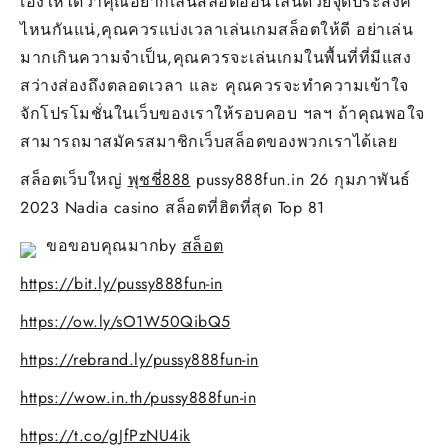
เองให้ได้ว่าคุณอยากเล่นสล็อตออนไลน์ด้วยจุดประสงค์
ไหนกันแน่,คุณควรแบ่งเวลาเล่นเกมสล็อตให้ดี อย่าเล่น
มากเกินความจำเป็น,คุณควรจะเล่นเกมในพื้นที่ที่มีแสง
สว่างส่องถึงตลอดเวลา และ คุณควรจะทำความเข้าใจ
จักโปรโมชั่นในเว็บของเราให้รอบคอบ ฯลฯ ถ้าคุณพอใจ
สามารถมาสมัครสมาชิกเว็บสล็อตของพวกเราได้เลย
สล็อตเว็บใหญ่
พุชชี่888
pussy888fun.in 26 กุมภาพันธ์
2023 Nadia casino สล็อตที่ฮิตที่สุด Top 81
ขอขอบคุณมากby
สล็อต
https://bit.ly/pussy888fun-in
https://ow.ly/sO1W50QibQ5
https://rebrand.ly/pussy888fun-in
https://wow.in.th/pussy888fun-in
https://t.co/gJfPzNU4ik