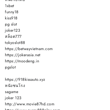
1xbet
funny18
kiss918
pg slot
joker123
สล็อต777
tokyoslot88
https://betwayvietnam.com
https://jokerasia.net
https://moodeng.in
pgslot
https://918kissauto.xyz
หนังชนโรง
sagame
joker 123
http://www.movie87hd.com