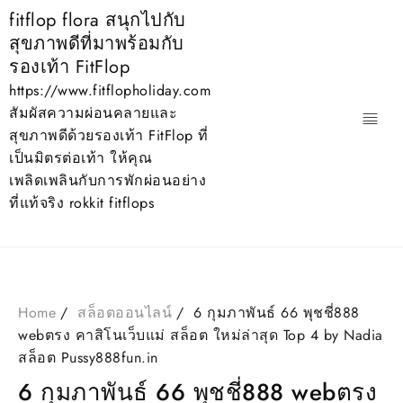
Skip
fitflop flora สนุกไปกับ
to
สุขภาพดีที่มาพร้อมกับ
content
รองเท้า FitFlop
https://www.fitflopholiday.com
สัมผัสความผ่อนคลายและ
สุขภาพดีด้วยรองเท้า FitFlop ที่
เป็นมิตรต่อเท้า ให้คุณ
เพลิดเพลินกับการพักผ่อนอย่าง
ที่แท้จริง rokkit fitflops
Home
สล็อตออนไลน์
6 กุมภาพันธ์ 66 พุชชี่888
webตรง คาสิโนเว็บแม่ สล็อต ใหม่ล่าสุด Top 4 by Nadia
สล็อต Pussy888fun.in
6 กุมภาพันธ์ 66 พุชชี่888 webตรง