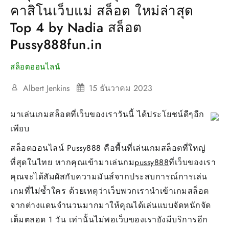
คาสิโนเว็บแม่ สล็อต ใหม่ล่าสุด
Top 4 by Nadia สล็อต
Pussy888fun.in
สล็อตออนไลน์
Albert Jenkins
15 ธันวาคม 2023
มาเล่นเกมสล็อตที่เว็บของเราวันนี้ ได้ประโยชน์ดีๆอีก
เพียบ
สล็อตออนไลน์ Pussy888 คือพื้นที่เล่นเกมสล็อตที่ใหญ่
ที่สุดในไทย หากคุณเข้ามาเล่นกม
pussy888
ที่เว็บของเรา
คุณจะได้สัมผัสกับความมันส์จากประสบการณ์การเล่น
เกมที่ไม่ซ้ำใคร ด้วยเหตุว่าเว็บพวกเรานำเข้าเกมสล็อต
จากต่างแดนจำนวนมากมาให้คุณได้เล่นแบบจัดหนักจัด
เต็มตลอด 1 วัน เท่านั้นไม่พอเว็บของเรายังมีบริการอีก