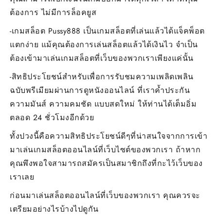
ต้องการ ไม่มีการล็อคยูส
-เกมสล็อต Pussy888 เป็นเกมสล็อตที่เล่นแล้วได้แจ็คพ็อต
แตกง่าย แม้คุณต้องการเล่นสล็อตแล้วได้เงินไว จำเป็น
ต้องเข้ามาเล่นเกมสล็อตที่เว็บของพวกเราเพียงแค่นั้น
-สิทธิประโยชน์สำหรับเพื่อการรับชมความเพลิดเพลิน
ฉบับพรีเมียมผ่านการดูหนังออนไลน์ ที่เราค้ำประกัน
ความมันส์ ความคมชัด แบบสดใหม่ ให้ท่านได้เต็มอิ่ม
ตลอด 24 ชั่วโมงอีกด้วย
ทั้งปวงนี้คือความสิทธิประโยชน์ดีๆที่น่าสนใจจากการเข้า
มาเล่นเกมสล็อตออนไลน์ที่เว็บไซต์ของพวกเรา ถ้าหาก
คุณพึงพอใจสามารถสมัครเป็นสมาชิกถึงที่กะไว้เว็บของ
เราเลย
ก่อนมาเล่นสล็อตออนไลน์ที่เว็บของพวกเรา คุณควรจะ
เตรียมอย่างไรบ้างไปดูกัน