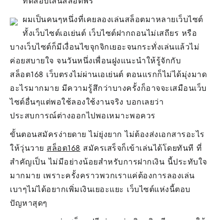
ทดสอบเล่นสล็อตฟรี
แน่น
ผมเป็นคนๆหนึ่งที่เคยลองเล่นสล็อตมาหลายเว็บไซต์
ไม่
เน้น
ทั้งเว็บไซต์เอเย่นต์ เว็บไซต์ฝากถอนไม่เสถียร หรือ
หน้า
บางเว็บไซต์ก็มีเงื่อนไขจุกจิกเยอะจนกระทั่งเล่นแล้วไม่
ม้า
อัป
ค่อยสบายใจ จนวันหนึ่งเพื่อนฝูงแนะนำให้รู้จักกับ
แรง
สล็อต168 เว็บตรงไม่ผ่านเอเย่นต์ ตอนแรกก็ไม่ได้มุ่งมาด
ค์
อะไรมากมาย มีความรู้สึกว่าบางครั้งก็อาจจะเสมือนเว็บ
เก็บ
เวล
ไซต์อื่นๆแต่พอใช้ลองใช้งานจริง บอกเลยว่า
รับ
ประสบการณ์ต่างออกไปพอเหมาะพอควร
เงิน
ฟรี
ขั้นตอนสมัครง่ายดาย ไม่ยุ่งยาก ไม่ต้องส่งเอกสารอะไร
ฝาก
ให้วุ่นวาย
สล็อต168
สมัครเสร็จก็เข้าเล่นได้โดยทันที ที่
–
ถอน
สำคัญเป็น ไม่มีอย่างน้อยสำหรับการฝากเงิน นี้ประทับใจ
ออ
มากมาย เพราะครั้งคราวพวกเราแค่ต้องการลองเล่น
โต้
3
เบาๆไม่ได้อยากเพิ่มเงินเยอะแยะ เว็บไซต์แห่งนี้ตอบ
วิ
ปัญหาสุดๆ
คืน
ยอด