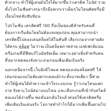
ตัวกลาง ทำให้ผู้เล่นมั่นใจได้มากขึ้นว่าเครดิต โบนัส รวม
ทั้งโปรโมชั่นต่างๆมาถึงมือพวกเราเต็มๆไม่โดนตัดหรือมี
เงื่อนไขสลับซับซ้อน
โปรโมชั่น เครดิตฟรี 100 ถือเป็นของดีสำหรับคนที่
ต้องการเริ่มต้นโดยไม่ต้องลงทุนก่อน คุณสามารถนำ
เครดิตนี้ไปลองเล่นสล็อตได้ในทันที เลือกเกมจากค่ายดัง
ได้ครบ
สล็อต
ไม่ว่าจะเป็นสล็อตภาพสวย เอฟเฟกต์แน่น
หรือเกมที่มีฟีพบร์โบนัสจัดเต็ม เหมาะอย่างยิ่งสำหรับคน
ที่อยากทดลองจังหวะเกมก่อนเพิ่มเติมเงินจริง
นอกเหนือจากนี้ เว็บยังมีโหมด ทดลองเล่นสล็อตฟรี ให้
เล่นก่อนแบบไม่ต้องฝากเลยแม้กระทั้งบาทเดียว นี้ช่วย
ทำให้ผู้เล่นได้ทำความเข้าใจระบบเกม รู้ว่าเกมไหนแตก
ง่าย จังหวะโบนัสมาแบบไหน และเลือกเกมที่เข้ากับสไตล์
ตนเองได้ง่ายขึ้น พอมั่นอกมั่นใจแล้วค่อยใช้เครดิตหรือ
เพิ่มเติมเงินเล่นจริง โอกาสทำกำไรก็มีมากเพิ่มขึ้นตามไป