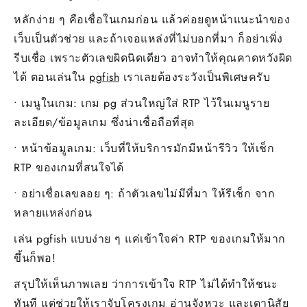
หลักง่าย ๆ คือเชื่อในเกมก่อน แล้วค่อยดูหน้าแนะนำของ
เว็บเป็นตัวช่วย และถ้าเจอแหล่งที่ไม่บอกที่มา ก็อย่าเพิ่ง
รีบเชื่อ เพราะตัวเลขผิดนิดเดียว อาจทำให้คุณคาดหวังผิด
ได้ ตอนเล่นใน
pgfish
เราเลยต้องระวังเป็นพิเศษครับ
• เมนูในเกม: เกม pg ส่วนใหญ่ใส่ RTP ไว้ในเมนูราย
ละเอียด/ข้อมูลเกม ซึ่งน่าเชื่อถือที่สุด
• หน้าข้อมูลเกม: เว็บที่ให้บริการมักมีหน้ารีวิว ให้เช็ก
RTP ของเกมที่สนใจได้
• อย่าเชื่อเลขลอย ๆ: ถ้าตัวเลขไม่มีที่มา ให้รีเช็ก จาก
หลายแหล่งก่อน
เล่น pgfish แบบง่าย ๆ แค่เข้าใจค่า RTP ของเกมให้มาก
ขึ้นก็พอ!
สรุปให้เห็นภาพเลย ว่าการเข้าใจ RTP ไม่ได้ทำให้ชนะ
ทันที แต่ช่วยให้เราจับโครงเกม อ่านจังหวะ และเดานิสัย