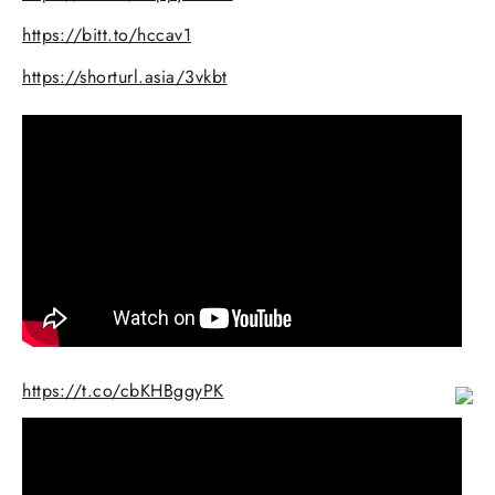
https://bitt.to/hccav1
https://shorturl.asia/3vkbt
https://t.co/cbKHBggyPK