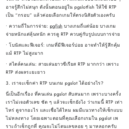
อาจรู้สึกไม่สนุก ดังนั้นตอนอยู่ใน pgslotfish ให้ใช้ RTP
เป็น “กรอบ” แล้วค่อยเลือกเกมให้ตรงนิสัยตัวเองครับ
• ความถี่ในการจ่าย:
pgfish
บางเกมถี่แต่น้อย บางเกม
จ่ายหนักแต่ลุ้นหนัก ควรดู RTP ควบคู่กับรูปแบบการจ่าย
• โบนัสและฟีเจอร์: เกมที่มีฟีเจอร์บ่อย อาจทำให้รู้สึกคุ้ม
แม้ RTP ไม่สูงมาก
• สไตล์คนเล่น: สายเล่นยาวซีเรียส RTP มากกว่า เพราะ
RTP ส่งผลระยะยาว
3. เราจะเช็กค่า RTP บนเกม pgslot ได้อย่างไร?
นี่เป็นอีกเรื่อง ที่คนเล่น pgslot สับสนมาก เพราะบางครั้ง
เราไม่เจอตัวเลข ชัด ๆ แล้วจะเช็กยังไง ว่าเกมนี้ RTP เท่า
ไหร่ ดูจากอะไร และเชื่อได้ไหม ผมมีแนวทางให้เช็กแบบ
ไม่หลงทาง โดยเฉพาะตอนที่คุณเลือกเกมใน pgslot เพ
ราะถ้าเช็กถูกที่ คุณจะไม่โดนเลขลอย ๆ มาหลอกครับ