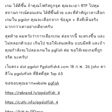
เกม ได้ดีขึ้น ถ้าคุณโฟกัสถูกจุด คุณจะเอา RTP ไปคุม
สถานการณ์ตอนเล่น ได้ดีขึ้นด้วย และที่สำคัญเวลาเลือก
เกมใน pgslot คุณจะเลือกจาก ข้อมูล + สิ่งที่เห็นจริง
มากกว่าเดาอย่างเดียวครับ
สุดท้าย ผมหวังว่าการเลือกเกม ต่อจากนี้ จะตรงขึ้น และ
ไม่หลอกตัวเอง เกินไป ขอให้เล่นเพลิน แบบมีสติ และถ้า
คุณกำลังจะไปลองเกมใน pgfish ต่อ ขอให้เจอเกมที่ถูก
จริต นะครับ!
เว็บตรง slot pgslot Pgslotfish4.com 18 ก.พ. 26 John คา
สิโน pgslotfish ที่ฮิตที่สุด Top 65
ขอขอบคุณมากwebsite
pgfish
https://rebrand.ly/pgslotfish_4
https://cutly.info/pgslotfish_4
https://bitt.to/lf0qxw