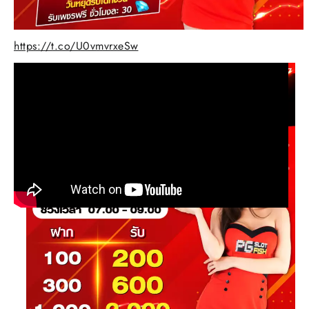
https://t.co/U0vmvrxeSw