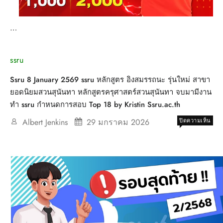
…
ssru
Ssru 8 January 2569 ssru หลักสูตร อิงสมรรถนะ รุ่นใหม่ สาขา
ยอดนิยมสวนสุนันทา หลักสูตรครุศาสตร์สวนสุนันทา จบมามีงาน
ทำ ssru กำหนดการสอบ Top 18 by Kristin Ssru.ac.th
บน
Albert Jenkins
29 มกราคม 2026
ปิดความเห็น
Ssru
8
Janu
256
ssru
หลัก
อิง
สมร
รุ่น
ใหม่