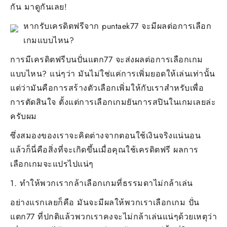
กัน มาดูกันเลย!
สูง
แคช
หากรับเครดิตฟรีจาก puntaek77 จะมีผลต่อการเลือก
แบค
40%
เกมแบบไหน?
มาต
การ
การมีเครดิตฟรีบนปั่นแตก77 จะส่งผลต่อการเลือกเกม
บริก
แบบไหน? แน่ๆว่า มันไม่ใช่แค่การเพิ่มยอดให้เล่นเท่านั้น
5
แต่ว่ามันคือการสร้างตัวเลือกเพิ่มให้กับเราสำหรับเพื่อ
ดาว
บา
การตัดสินใจ ตั้งแต่การเลือกเกมยันการสปินในเกมเลยล่ะ
คา
ครับผม
ร่า
สล็อ
ซึ่งสมองของเราจะคิดต่างจากตอนใช้เงินจริงแน่นอน
คา
สิ
แล้วก็นี่คือสิ่งที่จะเกิดขึ้นเมื่อคุณใช้เครดิตฟรี ผลการ
โนส
เลือกเกมจะแปรไปแน่ๆ
หวย
แทง
1. ทำให้พวกเรากล้าเลือกเกมที่ธรรมดาไม่กล้าเล่น
บอล
สล็อ
อย่างแรกเลยก็คือ มันจะมีผลให้พวกเราเลือกเกม ปั่น
เครด
แตก77 ที่ปกติแล้วพวกเราคงจะไม่กล้าเล่นแน่ๆด้วยเหตุว่า
ฟรี