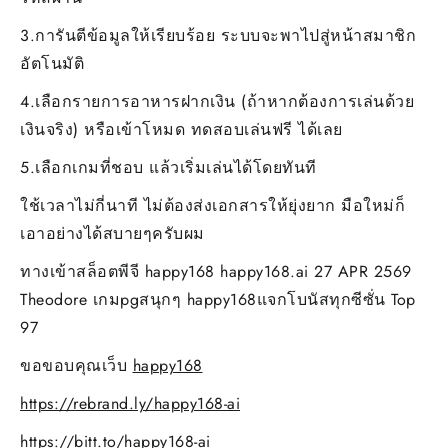
3.การันตีข้อมูลให้เรียบร้อย ระบบจะพาไปสู่หน้าสมาชิก
อัตโนมัติ
4.เลือกรายการอาหารฝากเงิน (ถ้าหากต้องการเล่นด้วย
เงินจริง) หรือเข้าโหมด ทดสอบเล่นฟรี ได้เลย
5.เลือกเกมที่ชอบ แล้วเริ่มเล่นได้โดยทันที
ใช้เวลาไม่กี่นาที ไม่ต้องส่งเอกสารให้ยุ่งยาก มือใหม่ก็
เอาอย่างได้สบายๆครับผม
ทางเข้าสล็อตพีจี happy168 happy168.ai 27 APR 2569
Theodore เกมpgสนุกๆ happy168แจกโบนัสทุกซีซั่น Top
97
ขอขอบคุณเว็บ
happy168
https://rebrand.ly/happy168-ai
https://bitt.to/happy168-ai