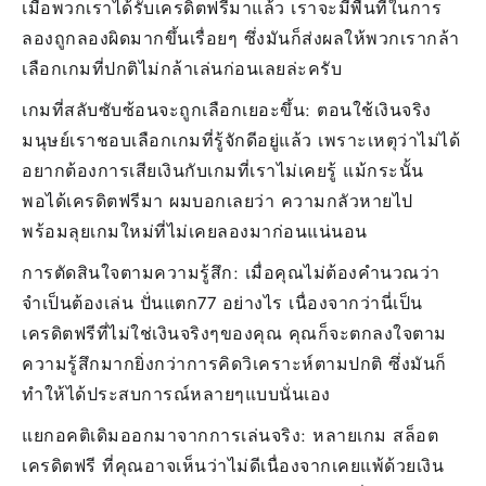
สมัค
เมื่อพวกเราได้รับเครดิตฟรีมาแล้ว เราจะมีพื้นที่ในการ
สมาช
ลองถูกลองผิดมากขึ้นเรื่อยๆ ซึ่งมันก็ส่งผลให้พวกเรากล้า
Top
เลือกเกมที่ปกติไม่กล้าเล่นก่อนเลยล่ะครับ
22
by
เกมที่สลับซับซ้อนจะถูกเลือกเยอะขึ้น: ตอนใช้เงินจริง
Wil
มนุษย์เราชอบเลือกเกมที่รู้จักดีอยู่แล้ว เพราะเหตุว่าไม่ได้
อยากต้องการเสียเงินกับเกมที่เราไม่เคยรู้ แม้กระนั้น
พอได้เครดิตฟรีมา ผมบอกเลยว่า ความกลัวหายไป
พร้อมลุยเกมใหม่ที่ไม่เคยลองมาก่อนแน่นอน
การตัดสินใจตามความรู้สึก: เมื่อคุณไม่ต้องคำนวณว่า
จำเป็นต้องเล่น ปั่นแตก77 อย่างไร เนื่องจากว่านี่เป็น
เครดิตฟรีที่ไม่ใช่เงินจริงๆของคุณ คุณก็จะตกลงใจตาม
ความรู้สึกมากยิ่งกว่าการคิดวิเคราะห์ตามปกติ ซึ่งมันก็
ทำให้ได้ประสบการณ์หลายๆแบบนั่นเอง
แยกอคติเดิมออกมาจากการเล่นจริง: หลายเกม สล็อต
เครดิตฟรี ที่คุณอาจเห็นว่าไม่ดีเนื่องจากเคยแพ้ด้วยเงิน