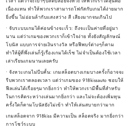
เวลา แต่ว่าจะเบาๆปลดปล่อยจังหวะให้พวกเราได้ลุ้นต่อ
เนื่องแทน ทำให้พวกเราสามารถโฟกัสกับเกมได้ง่ายมาก
ยิ่งขึ้น ไม่อ่อนล้ากับแสงสว่าง สี เสียงมากจนเกินไป
• จับระบบเกมได้ค่อนข้างจะเร็ว: ถึงจะเป็นค่ายที่อยู่มา
นาน แต่ว่าเกมของพวกเราก็เข้าใจง่าย ทั้งยังสัญลักษณ์
โบนัส แบบการจ่ายเงินรางวัล หรือฟีพบร์ต่างๆก็ตาม
ทำให้ผู้ที่พึ่งเล่นก็รู้เรื่องเกมได้เร็ซ ไม่จำเป็นต้องใช้เวลา
เล่าเรียนเกมนานเลยครับ
• จังหวะเกมไม่บีบคั้น: เกมสล็อตบางเกมบางครั้งก็อาจจะ
รีบพวกเราตลอดเวลา แต่ว่าเกมของ 918kissauto ชอบให้
ฟีลเล่นได้เรื่อยๆมากยิ่งกว่า ทำให้พวกเรามีพื้นที่สำหรับ
ในการคิดระหว่างเล่นมากยิ่งกว่า และไม่จะต้องเพิ่มทุน
ครั้งใดก็ตามโบนัสยังไม่เข้า ทำให้เล่นสบายกว่ามาก
เกมสล็อตจาก 918kiss มีความเป็น สล็อตจริง มากยิ่งกว่า
การโชว์ระบบ