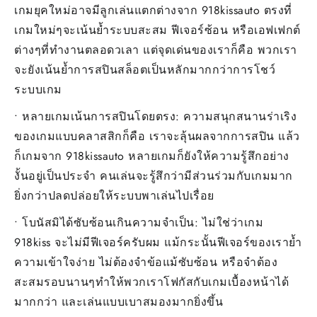
เกมยุคใหม่อาจมีลูกเล่นแตกต่างจาก 918kissauto ตรงที่
เกมใหม่ๆจะเน้นย้ำระบบสะสม ฟีเจอร์ซ้อน หรือเอฟเฟกต์
ต่างๆที่ทำงานตลอดวเลา แต่จุดเด่นของเราก็คือ พวกเรา
จะยังเน้นย้ำการสปินสล็อตเป็นหลักมากกว่าการโชว์
ระบบเกม
• หลายเกมเน้นการสปินโดยตรง: ความสนุกสนานร่าเริง
ของเกมแบบคลาสสิกก็คือ เราจะลุ้นผลจากการสปิน แล้ว
ก็เกมจาก 918kissauto หลายเกมก็ยังให้ความรู้สึกอย่าง
งั้นอยู่เป็นประจำ คนเล่นจะรู้สึกว่ามีส่วนร่วมกับเกมมาก
ยิ่งกว่าปลดปล่อยให้ระบบพาเล่นไปเรื่อย
• โบนัสมิได้ซับซ้อนเกินความจำเป็น: ไม่ใช่ว่าเกม
918kiss จะไม่มีฟีเจอร์ครับผม แม้กระนั้นฟีเจอร์ของเราย้ำ
ความเข้าใจง่าย ไม่ต้องจำข้อแม้ซับซ้อน หรือจำต้อง
สะสมรอบนานๆทำให้พวกเราโฟกัสกับเกมเบื้องหน้าได้
มากกว่า และเล่นแบบเบาสมองมากยิ่งขึ้น