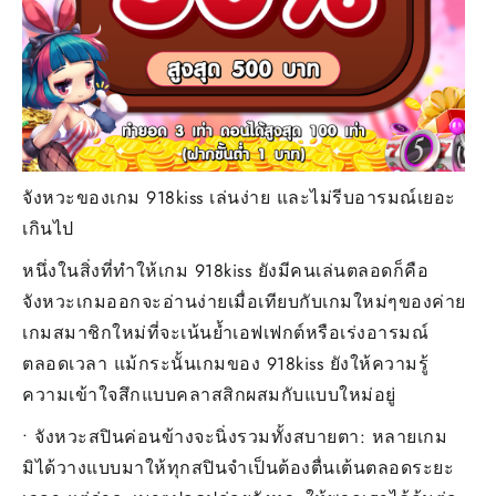
จังหวะของเกม 918kiss เล่นง่าย และไม่รีบอารมณ์เยอะ
เกินไป
หนึ่งในสิ่งที่ทำให้เกม 918kiss ยังมีคนเล่นตลอดก็คือ
จังหวะเกมออกจะอ่านง่ายเมื่อเทียบกับเกมใหม่ๆของค่าย
เกมสมาชิกใหม่ที่จะเน้นย้ำเอฟเฟกต์หรือเร่งอารมณ์
ตลอดเวลา แม้กระนั้นเกมของ 918kiss ยังให้ความรู้
ความเข้าใจสึกแบบคลาสสิกผสมกับแบบใหม่อยู่
• จังหวะสปินค่อนข้างจะนิ่งรวมทั้งสบายตา: หลายเกม
มิได้วางแบบมาให้ทุกสปินจำเป็นต้องตื่นเต้นตลอดระยะ