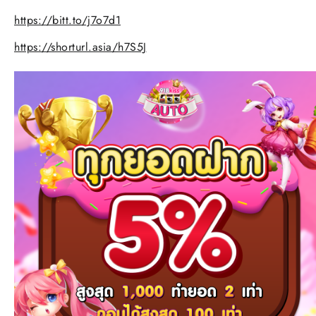
https://bitt.to/j7o7d1
https://shorturl.asia/h7S5J