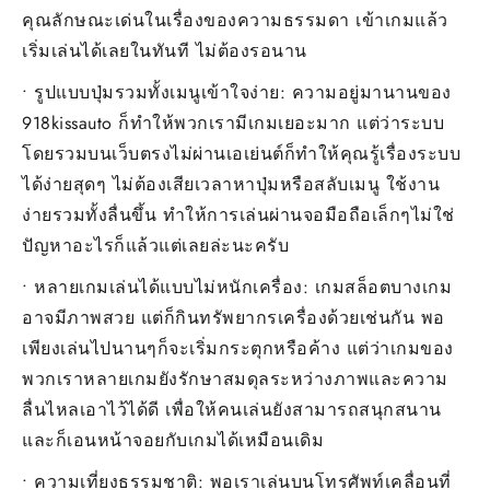
คุณลักษณะเด่นในเรื่องของความธรรมดา เข้าเกมแล้ว
เริ่มเล่นได้เลยในทันที ไม่ต้องรอนาน
• รูปแบบปุ่มรวมทั้งเมนูเข้าใจง่าย: ความอยู่มานานของ
918kissauto ก็ทำให้พวกเรามีเกมเยอะมาก แต่ว่าระบบ
โดยรวมบนเว็บตรงไม่ผ่านเอเย่นต์ก็ทำให้คุณรู้เรื่องระบบ
ได้ง่ายสุดๆ ไม่ต้องเสียเวลาหาปุ่มหรือสลับเมนู ใช้งาน
ง่ายรวมทั้งลื่นขึ้น ทำให้การเล่นผ่านจอมือถือเล็กๆไม่ใช่
ปัญหาอะไรก็แล้วแต่เลยล่ะนะครับ
• หลายเกมเล่นได้แบบไม่หนักเครื่อง: เกมสล็อตบางเกม
อาจมีภาพสวย แต่ก็กินทรัพยากรเครื่องด้วยเช่นกัน พอ
เพียงเล่นไปนานๆก็จะเริ่มกระตุกหรือค้าง แต่ว่าเกมของ
พวกเราหลายเกมยังรักษาสมดุลระหว่างภาพและความ
ลื่นไหลเอาไว้ได้ดี เพื่อให้คนเล่นยังสามารถสนุกสนาน
และก็เอนหน้าจอยกับเกมได้เหมือนเดิม
• ความเที่ยงธรรมชาติ: พอเราเล่นบนโทรศัพท์เคลื่อนที่