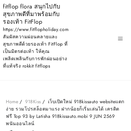
Skip
fitflop flora สนุกไปกับ
to
สุขภาพดีที่มาพร้อมกับ
content
รองเท้า FitFlop
https://www.fitflopholiday.com
สัมผัสความผ่อนคลายและ
สุขภาพดีด้วยรองเท้า FitFlop ที่
เป็นมิตรต่อเท้า ให้คุณ
เพลิดเพลินกับการพักผ่อนอย่าง
ที่แท้จริง rokkit fitflops
Home
918Kiss
เว็บเปิดใหม่ 918kissauto websiteแตก
ง่าย รวมโปรสล็อตมาแรง ฝากน้อยก็เริ่มเล่นได้ เครดิต
ฟรี Top 93 by Latisha 918kissauto.mobi 9 JUN 2569
พนันออนไลน์