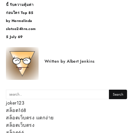
นี้ รับความคุ้มค่า
ก่อนใคร Top 85
by Hermelinda
slotxo24hre.com
5 July 69
Written by
Albert Jenkins
joker123
สล็อต168
สล็อตเว็บตรง แตกง่าย
สล็อตเว็บตรง
สล็อต66