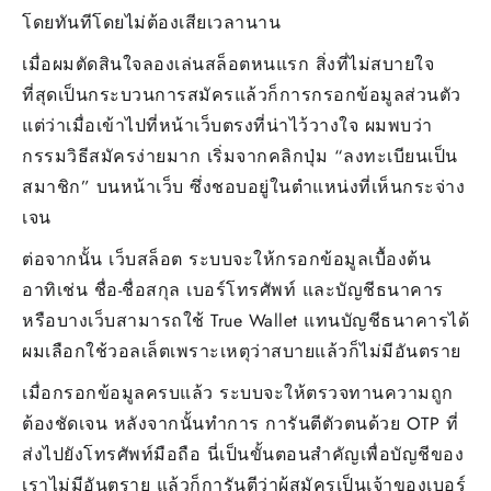
โดยทันทีโดยไม่ต้องเสียเวลานาน
เมื่อผมตัดสินใจลองเล่นสล็อตหนแรก สิ่งที่ไม่สบายใจ
ที่สุดเป็นกระบวนการสมัครแล้วก็การกรอกข้อมูลส่วนตัว
แต่ว่าเมื่อเข้าไปที่หน้าเว็บตรงที่น่าไว้วางใจ ผมพบว่า
กรรมวิธีสมัครง่ายมาก เริ่มจากคลิกปุ่ม “ลงทะเบียนเป็น
สมาชิก” บนหน้าเว็บ ซึ่งชอบอยู่ในตำแหน่งที่เห็นกระจ่าง
เจน
ต่อจากนั้น เว็บสล็อต ระบบจะให้กรอกข้อมูลเบื้องต้น
อาทิเช่น ชื่อ-ชื่อสกุล เบอร์โทรศัพท์ และบัญชีธนาคาร
หรือบางเว็บสามารถใช้ True Wallet แทนบัญชีธนาคารได้
ผมเลือกใช้วอลเล็ตเพราะเหตุว่าสบายแล้วก็ไม่มีอันตราย
เมื่อกรอกข้อมูลครบแล้ว ระบบจะให้ตรวจทานความถูก
ต้องชัดเจน หลังจากนั้นทำการ การันตีตัวตนด้วย OTP ที่
ส่งไปยังโทรศัพท์มือถือ นี่เป็นขั้นตอนสำคัญเพื่อบัญชีของ
เราไม่มีอันตราย แล้วก็การันตีว่าผู้สมัครเป็นเจ้าของเบอร์