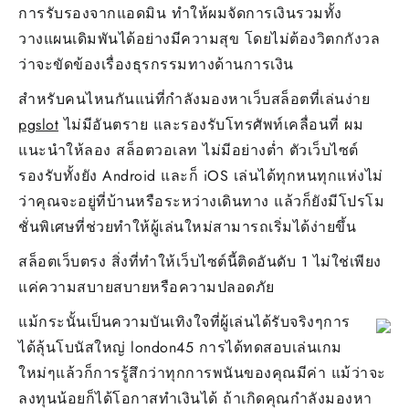
การรับรองจากแอดมิน ทำให้ผมจัดการเงินรวมทั้ง
วางแผนเดิมพันได้อย่างมีความสุข โดยไม่ต้องวิตกกังวล
ว่าจะขัดข้องเรื่องธุรกรรมทางด้านการเงิน
สำหรับคนไหนกันแน่ที่กำลังมองหาเว็บสล็อตที่เล่นง่าย
pgslot
ไม่มีอันตราย และรองรับโทรศัพท์เคลื่อนที่ ผม
แนะนำให้ลอง สล็อตวอเลท ไม่มีอย่างต่ำ ตัวเว็บไซต์
รองรับทั้งยัง Android และก็ iOS เล่นได้ทุกหนทุกแห่งไม่
ว่าคุณจะอยู่ที่บ้านหรือระหว่างเดินทาง แล้วก็ยังมีโปรโม
ชั่นพิเศษที่ช่วยทำให้ผู้เล่นใหม่สามารถเริ่มได้ง่ายขึ้น
สล็อตเว็บตรง สิ่งที่ทำให้เว็บไซต์นี้ติดอันดับ 1 ไม่ใช่เพียง
แค่ความสบายสบายหรือความปลอดภัย
แม้กระนั้นเป็นความบันเทิงใจที่ผู้เล่นได้รับจริงๆการ
ได้ลุ้นโบนัสใหญ่ london45 การได้ทดสอบเล่นเกม
ใหม่ๆแล้วก็การรู้สึกว่าทุกการพนันของคุณมีค่า แม้ว่าจะ
ลงทุนน้อยก็ได้โอกาสทำเงินได้ ถ้าเกิดคุณกำลังมองหา