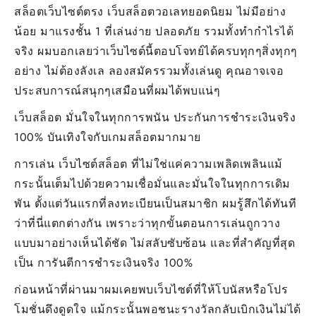
สล็อตเว็บไซต์ตรง เว็บสล็อตวอเลทยอดนิยม ไม่มีอย่าง
น้อย มาแรงชั้น 1 ที่เล่นง่าย ปลอดภัย รวมทั้งทำกำไรได้
จริง ผมบอกเลยว่าเว็บไซต์นี้ตอบโจทย์ได้ครบทุกๆสิ่งทุกๆ
อย่าง ไม่ต้องลังเล ลองสมัครรวมทั้งเล่นดู คุณอาจเจอ
ประสบการณ์สนุกๆเสมือนที่ผมได้พบแน่ๆ
เว็บสล็อต มั่นใจในทุกการพนัน ประกันการชำระเงินจริง
100% บันเทิงใจกับเกมสล็อตมากมาย
การเล่น เว็บไซต์สล็อต ที่ไม่ใช่แค่ความเพลิดเพลินแม้
กระนั้นเต็มไปด้วยความเชื่อมั่นและมั่นใจในทุกการเดิม
พัน ตั้งแต่วันแรกที่ลงทะเบียนเป็นสมาชิก ผมรู้สึกได้ทันที
ว่าที่นี่แตกต่างกัน เพราะว่าทุกขั้นตอนการเล่นถูกวาง
แบบมาอย่างเห็นได้ชัด ไม่สลับซับซ้อน และที่สำคัญที่สุด
เป็น การันตีการชำระเงินจริง 100%
ก่อนหน้าที่ผ่านมาผมเคยพบเว็บไซต์ที่ให้โบนัสหรือโปร
โมชั่นดึงดูดใจ แม้กระนั้นพอชนะรางวัลกลับเบิกเงินไม่ได้