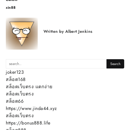
xin88
Written by
Albert Jenkins
joker123
สล็อต168
สล็อตเว็บตรง แตกง่าย
สล็อตเว็บตรง
สล็อต66
https://www.jinda44.xyz
สล็อตเว็บตรง
https://bonus888.life