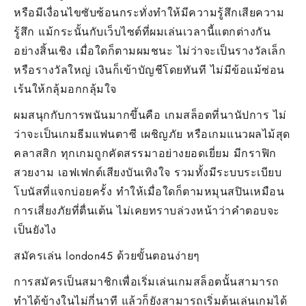
หรือมีเงื่อนไขซับซ้อนกระทั่งทำให้มีความรู้สึกเสียความ
รู้สึก แม้กระนั้นกับเว็บไซต์ที่ผมเล่นเวลานี้แตกต่างกัน
อย่างสิ้นเชิง เมื่อใดก็ตามผมชนะ ไม่ว่าจะเป็นรางวัลเล็ก
หรือรางวัลใหญ่ เงินก็เข้าบัญชีโดยทันที ไม่มีข้อแม้ซ่อน
เร้นให้กลุ้มอกกลุ้มใจ
ผมสนุกกับการพนันมากขึ้นคือ เกมสล็อตที่นานัปการ ไม่
ว่าจะเป็นเกมธีมแฟนตาซี เผชิญภัย หรือเกมแนวผลไม้สุด
คลาสสิก ทุกเกมถูกคัดสรรมาอย่างยอดเยี่ยม มีกราฟิก
สวยงาม เอฟเฟกต์เสียงบันเทิงใจ รวมทั้งมีระบบระเบียบ
โบนัสที่แจกบ่อยครั้ง ทำให้เมื่อใดก็ตามหมุนสปินเหมือน
การเสี่ยงภัยที่ตื่นเต้น ไม่เคยทราบล่วงหน้าว่าคำตอบจะ
เป็นยังไง
สมัครเล่น london45 ด้วยขั้นตอนง่ายๆ
การสมัครเป็นสมาชิกเพื่อเริ่มเล่นเกมสล็อตนั้นสามารถ
ทำได้ข้างในไม่กี่นาที แล้วก็ยังสามารถเริ่มต้นเล่นเกมได้