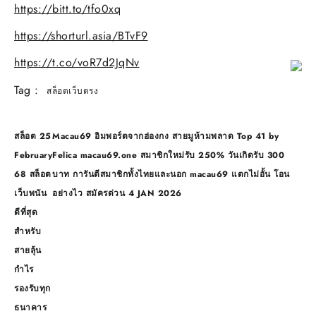
https://bitt.to/tfo0xq
https://shorturl.asia/BTvF9
https://t.co/voR7d2JqNv
Tag :
สล็อตเว็บตรง
แนะแนว
สล็อต 25
Macau69 อิมพอร์ตจากฮ่องกง สายมูห้ามพลาด Top 41 by
เรื่อง
February
Felica macau69.one สมาชิกใหม่รับ 250% วันเกิดรับ 300
68 สล็อต
บาท การันตีสมาชิกทั้งไทยและนอก macau69 แตกไม่อั้น โอน
เว็บพนัน
อย่างไว สมัครด่วน 4 JAN 2026
ดีที่สุด
สำหรับ
สายลุ้น
กำไร
รองรับทุก
ธนาคาร