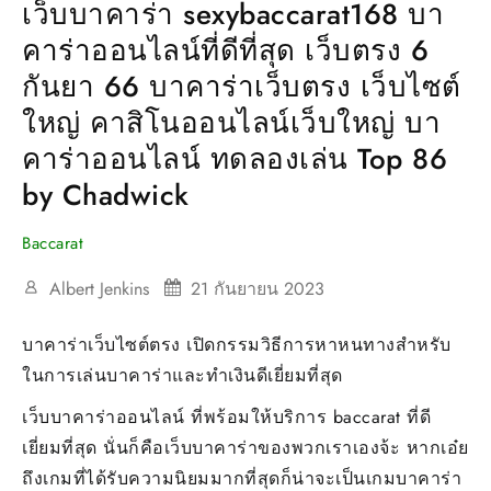
เว็บบาคาร่า sexybaccarat168 บา
คาร่าออนไลน์ที่ดีที่สุด เว็บตรง 6
กันยา 66 บาคาร่าเว็บตรง เว็บไซต์
ใหญ่ คาสิโนออนไลน์เว็บใหญ่ บา
คาร่าออนไลน์ ทดลองเล่น Top 86
by Chadwick
Baccarat
Albert Jenkins
21 กันยายน 2023
บาคาร่าเว็บไซต์ตรง เปิดกรรมวิธีการหาหนทางสำหรับ
ในการเล่นบาคาร่าและทำเงินดีเยี่ยมที่สุด
เว็บบาคาร่าออนไลน์ ที่พร้อมให้บริการ baccarat ที่ดี
เยี่ยมที่สุด นั่นก็คือเว็บบาคาร่าของพวกเราเองจ้ะ หากเอ๋ย
ถึงเกมที่ได้รับความนิยมมากที่สุดก็น่าจะเป็นเกมบาคาร่า