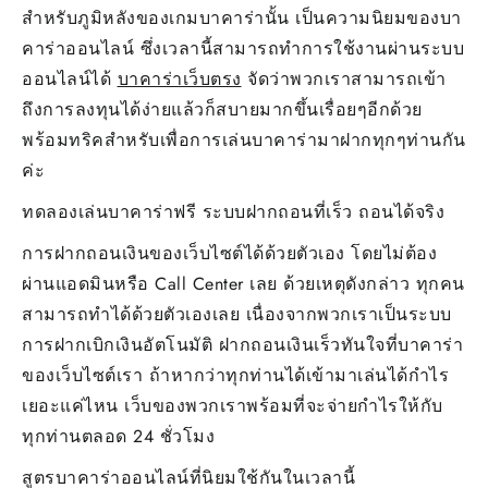
สำหรับภูมิหลังของเกมบาคาร่านั้น เป็นความนิยมของบา
คาร่าออนไลน์ ซึ่งเวลานี้สามารถทำการใช้งานผ่านระบบ
ออนไลน์ได้
บาคาร่าเว็บตรง
จัดว่าพวกเราสามารถเข้า
ถึงการลงทุนได้ง่ายแล้วก็สบายมากขึ้นเรื่อยๆอีกด้วย
พร้อมทริคสำหรับเพื่อการเล่นบาคาร่ามาฝากทุกๆท่านกัน
ค่ะ
ทดลองเล่นบาคาร่าฟรี ระบบฝากถอนที่เร็ว ถอนได้จริง
การฝากถอนเงินของเว็บไซต์ได้ด้วยตัวเอง โดยไม่ต้อง
ผ่านแอดมินหรือ Call Center เลย ด้วยเหตุดังกล่าว ทุกคน
สามารถทำได้ด้วยตัวเองเลย เนื่องจากพวกเราเป็นระบบ
การฝากเบิกเงินอัตโนมัติ ฝากถอนเงินเร็วทันใจที่บาคาร่า
ของเว็บไซต์เรา ถ้าหากว่าทุกท่านได้เข้ามาเล่นได้กำไร
เยอะแค่ไหน เว็บของพวกเราพร้อมที่จะจ่ายกำไรให้กับ
ทุกท่านตลอด 24 ชั่วโมง
สูตรบาคาร่าออนไลน์ที่นิยมใช้กันในเวลานี้