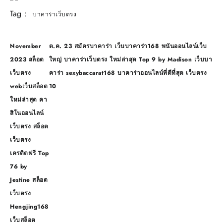
Tag :
บาคาร่าเว็บตรง
แนะแนว
November
ต.ค. 23 สมัครบาคาร่า เว็บบาคาร่า168 พนันออนไลน์เว็บ
เรื่อง
2023 สล็อต
ใหญ่ บาคาร่าเว็บตรง ใหม่ล่าสุด Top 9 by Madison เว็บบา
เว็บตรง
คาร่า sexybaccarat168 บาคาร่าออนไลน์ที่ดีที่สุด เว็บตรง
webเว็บสล็อต
10
ใหม่ล่าสุด คา
สิโนออนไลน์
เว็บตรง สล็อต
เว็บตรง
เครดิตฟรี Top
76 by
Jestine สล็อต
เว็บตรง
Hengjing168
เว็บสล็อต