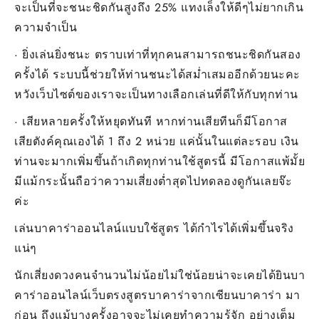
จะเป็นที่จะชนะชิดกันสูงถึง 25% แทงเล็งให้ดีๆไม่ยากเกิน
ความจำเป็น
· ยิ่งเล่นยิ่งชนะ ตราบเท่าที่ทุกคนสามารถชนะชิดกันสอง
ครั้งได้ ระบบนี้ช่วยให้ท่านชนะได้สม่ำเสมออีกด้วยนะคะ
หวังเว็บไซต์ของเราจะเป็นทางเลือกเล่นที่ดีให้กับทุกท่าน
· เสียหลายครั้งให้หยุดทันที หากท่านเสียทีนก็มีโอกาส
เสียตังค์คุณเองได้ 1 ถึง 2 หน่วย แค่นั้นในแต่ละรอบ เงิน
ท่านจะมากเพิ่มขึ้นถ้าเกิดทุกท่านใช้สูตรนี้ มีโอกาสแพ้มั้ย
มีแม้กระนั้นถือว่าความเสี่ยงต่ำสุดไปทดลองดูกันเลยจ๊ะ
ค่ะ
เล่นบาคาร่าออนไลน์แบบใช้สูตร ได้กำไรได้เพิ่มขึ้นจริง
แน่ๆ
นักเสี่ยงดวงคนจำนวนไม่น้อยไม่ใช่น้อยน่าจะเคยได้ยินบา
คาร่าออนไลน์เว็บตรงสูตรบาคาร่าจากเซียนบาคาร่า มา
ก่อน ถึงแม้บางครั้งอาจจะไม่เคยทำความรู้จัก อย่างเต็ม