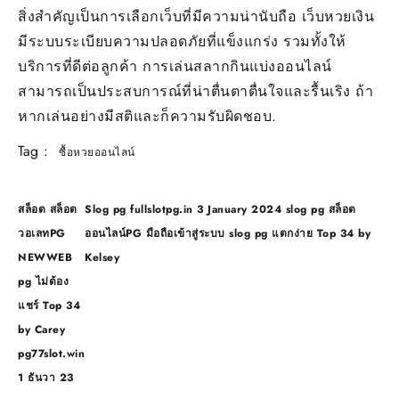
สิ่งสำคัญเป็นการเลือกเว็บที่มีความน่านับถือ เว็บหวยเงิน
มีระบบระเบียบความปลอดภัยที่แข็งแกร่ง รวมทั้งให้
บริการที่ดีต่อลูกค้า การเล่นสลากกินแบ่งออนไลน์
สามารถเป็นประสบการณ์ที่น่าตื่นตาตื่นใจและรื้นเริง ถ้า
หากเล่นอย่างมีสติและก็ความรับผิดชอบ.
Tag :
ซื้อหวยออนไลน์
แนะแนว
สล็อต สล็อต
Slog pg fullslotpg.in 3 January 2024 slog pg สล็อต
เรื่อง
วอเลทPG
ออนไลน์PG มือถือเข้าสู่ระบบ slog pg แตกง่าย Top 34 by
NEWWEB
Kelsey
pg ไม่ต้อง
แชร์ Top 34
by Carey
pg77slot.win
1 ธันวา 23