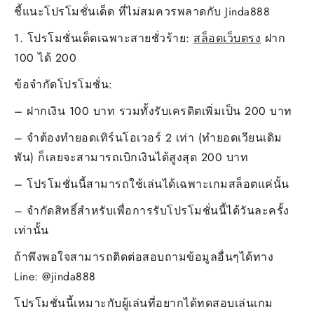
ชี้แนะโปรโมชั่นเด็ด ที่ไม่สมควรพลาดกับ Jinda888
1. โปรโมชั่นเด็ดเฉพาะสายชั่วร้าย:
สล็อตเว็บตรง
ฝาก
100 ได้ 200
ข้อจำกัดโปรโมชั่น:
– ฝากเงิน 100 บาท รวมทั้งรับเครดิตเพิ่มเป็น 200 บาท
– จำต้องทำยอดเทิร์นโอเวอร์ 2 เท่า (ทำยอดเวียนเดิม
พัน) ก็เลยจะสามารถเบิกเงินได้สูงสุด 200 บาท
– โปรโมชั่นนี้สามารถใช้เล่นได้เฉพาะเกมสล็อตแค่นั้น
– จำกัดสิทธิ์สำหรับเพื่อการรับโปรโมชั่นนี้ได้วันละครั้ง
เท่านั้น
ถ้าพึงพอใจสามารถติดต่อสอบถามข้อมูลอื่นๆได้ทาง
Line: @jinda888
โปรโมชั่นนี้เหมาะกับผู้เล่นที่อยากได้ทดสอบเล่นเกม