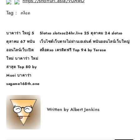
https://shorturl.asia/vUAwD
Tag :
สล็อต
แนะแนว
บาคาร่า ใหญ่ 5
Slotxo slotxos24hr.live 25 ตุลาคม 24 slotxo
เรื่อง
ตุลาคม 67 พนัน
เว็บไซต์เว็บตรงไม่ผ่านเอเย่นต์ พนันออนไลน์เว็บใหญ่
ออนไลน์เว็บเปิด
สล็อตxo เครดิตฟรี Top 94 by Terese
ใหม่ บาคาร่า ใหม่
ล่าสุด Top 80 by
Muoi บาคาร่า
sagame168th.one
Written by
Albert Jenkins