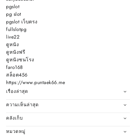
pgslot
pg slot
pgslot เว็บตรง
fullslotpg
live22
ดูหนัง
ดูหนังฟรี
ดูหนังชนโรง
faro168
สล็อต456
https://www.puntaek66.me
เรื่องล่าสุด
ความเห็นล่าสุด
คลังเก็บ
หมวดหมู่