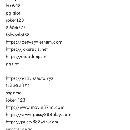
kiss918
pg slot
joker123
สล็อต777
tokyoslot88
https://betwayvietnam.com
https://jokerasia.net
https://moodeng.in
pgslot
https://918kissauto.xyz
หนังชนโรง
sagame
joker 123
http://www.movie87hd.com
https://www.pussy888play.com
https://pussy888win.com
sexybaccarat