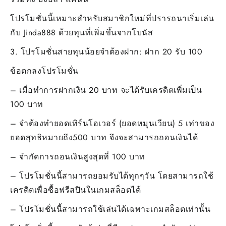
โปรโมชั่นนี้เหมาะสำหรับสมาชิกใหม่ที่ปรารถนาเริ่มเล่น
กับ Jinda888 ด้วยทุนที่เพิ่มขึ้นจากโบนัส
3. โปรโมชั่นสายทุนน้อยจำต้องฝาก: ฝาก 20 รับ 100
ข้อตกลงโปรโมชั่น
– เมื่อทำการฝากเงิน 20 บาท จะได้รับเครดิตเพิ่มเป็น
100 บาท
– จำต้องทำยอดเทิร์นโอเวอร์ (ยอดหมุนเวียน) 5 เท่าของ
ยอดสุทธิหมายถึง500 บาท จึงจะสามารถถอนเงินได้
– จำกัดการถอนเงินสูงสุดที่ 100 บาท
– โปรโมชั่นนี้สามารถยอมรับได้ทุกๆวัน โดยสามารถใช้
เครดิตเพื่อซื้อฟรีสปินในเกมสล็อตได้
– โปรโมชั่นนี้สามารถใช้เล่นได้เฉพาะเกมสล็อตเท่านั้น