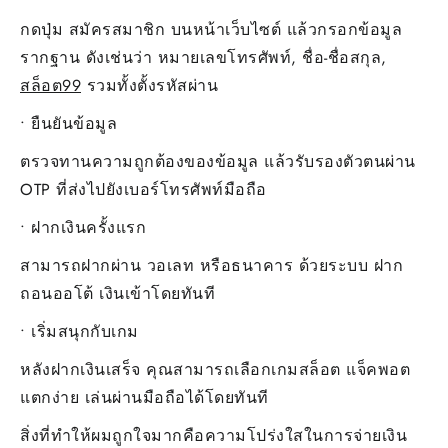
กดปุ่ม สมัครสมาชิก บนหน้าเว็บไซต์ แล้วกรอกข้อมูล
รากฐาน ดังเช่นว่า หมายเลขโทรศัพท์, ชื่อ-ชื่อสกุล,
สล็อต99
รวมทั้งตั้งรหัสผ่าน
• ยืนยันข้อมูล
ตรวจทานความถูกต้องของข้อมูล แล้วรับรองตัวตนผ่าน
OTP ที่ส่งไปยังเบอร์โทรศัพท์มือถือ
• ฝากเงินครั้งแรก
สามารถฝากผ่าน วอเลท หรือธนาคาร ด้วยระบบ ฝาก
ถอนออโต้ เงินเข้าโดยทันที
• เริ่มสนุกกับเกม
หลังฝากเงินเสร็จ คุณสามารถเลือกเกมสล็อต แจ็คพอต
แตกง่าย เล่นผ่านมือถือได้โดยทันที
สิ่งที่ทำให้ผมถูกใจมากคือความโปร่งใสในการจ่ายเงิน