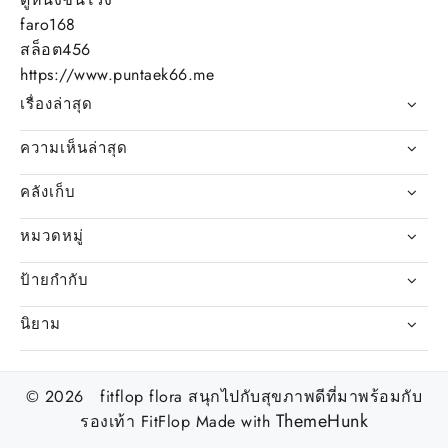
faro168
สล็อต456
https://www.puntaek66.me
เรื่องล่าสุด
ความเห็นล่าสุด
คลังเก็บ
หมวดหมู่
ป้ายกำกับ
นิยาม
© 2026 fitflop flora สนุกไปกับสุขภาพดีที่มาพร้อมกับ
ThemeHunk
รองเท้า FitFlop
Made with