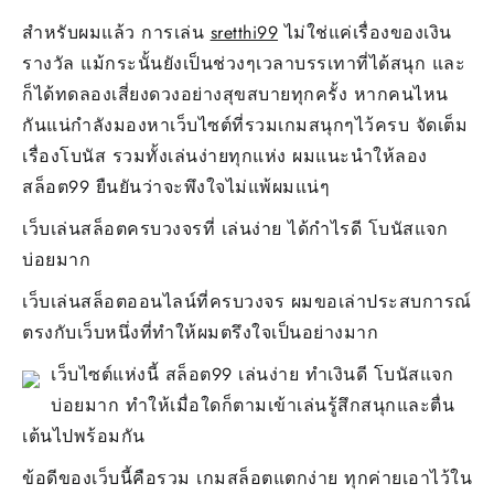
สำหรับผมแล้ว การเล่น
sretthi99
ไม่ใช่แค่เรื่องของเงิน
รางวัล แม้กระนั้นยังเป็นช่วงๆเวลาบรรเทาที่ได้สนุก และ
ก็ได้ทดลองเสี่ยงดวงอย่างสุขสบายทุกครั้ง หากคนไหน
กันแน่กำลังมองหาเว็บไซต์ที่รวมเกมสนุกๆไว้ครบ จัดเต็ม
เรื่องโบนัส รวมทั้งเล่นง่ายทุกแห่ง ผมแนะนำให้ลอง
สล็อต99 ยืนยันว่าจะพึงใจไม่แพ้ผมแน่ๆ
เว็บเล่นสล็อตครบวงจรที่ เล่นง่าย ได้กำไรดี โบนัสแจก
บ่อยมาก
เว็บเล่นสล็อตออนไลน์ที่ครบวงจร ผมขอเล่าประสบการณ์
ตรงกับเว็บหนึ่งที่ทำให้ผมตรึงใจเป็นอย่างมาก
เว็บไซต์แห่งนี้ สล็อต99 เล่นง่าย ทำเงินดี โบนัสแจก
บ่อยมาก ทำให้เมื่อใดก็ตามเข้าเล่นรู้สึกสนุกและตื่น
เต้นไปพร้อมกัน
ข้อดีของเว็บนี้คือรวม เกมสล็อตแตกง่าย ทุกค่ายเอาไว้ใน