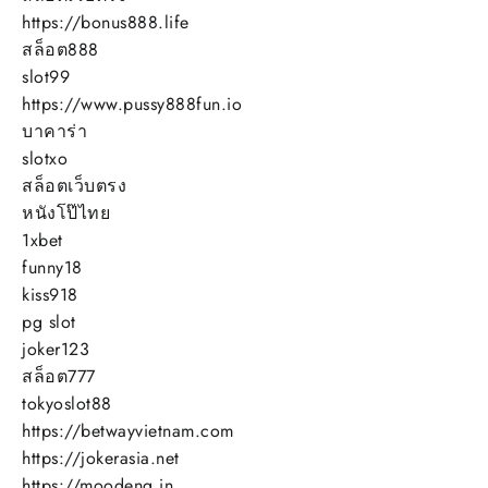
https://bonus888.life
สล็อต888
slot99
https://www.pussy888fun.io
บาคาร่า
slotxo
สล็อตเว็บตรง
หนังโป๊ไทย
1xbet
funny18
kiss918
pg slot
joker123
สล็อต777
tokyoslot88
https://betwayvietnam.com
https://jokerasia.net
https://moodeng.in