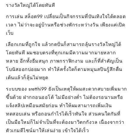
รางวัลใหญ่ได้โดยทันที
การเล่น สล็อต99 เปลี่ยนเป็นกิจกรรมที่บันเทิงใจได้ตลอด
เวลา ไม่ว่าจะอยู่บ้านหรือช่วงพักระหว่างวัน เพียงแค่เปิด
เว็บ
เลือกเกมที่ถูกใจ แล้วกดปั่นก็สามารถลุ้นรางวัลใหญ่ได้
โดยทันที ผมชอบตรงที่ทุกเกมมีความมากมายหลาก
หลาย อีกทั้งธีมสนุก ภาพกราฟิกงาม และก็ที่สำคัญเป็น
โบนัสออกบ่อยมาก ทำให้ครั้งใดก็ตามหมุนสปินรู้สึกตื่น
เต้นแล้วก็ลุ้นไม่หยุด
ระบบของ sretthi99 ยังเป็นเหตุให้ผมสะดวกสบายเพิ่มมาก
ขึ้นด้วย ฝากถอนออโต้ ไม่มีอย่างต่ำ ไม่ต้องรอนานหรือ
แจ้งสลิปเหมือนสมัยก่อน ทำให้ผมสามารถเพิ่มเงิน
ทดสอบเล่น หรือถอนกำไรได้เร็วทันใจ ส่วนคนใดกันที่
เป็นมือใหม่ก็ไม่จำเป็นที่จะต้องมาวิตกกังวล เนื่องจากว่า
ตัวเกมดีไซน์มาให้เล่นง่าย เข้าใจได้เร็ว