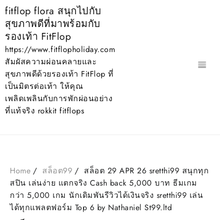
Skip
fitflop flora สนุกไปกับ
to
สุขภาพดีที่มาพร้อมกับ
content
รองเท้า FitFlop
https://www.fitflopholiday.com
สัมผัสความผ่อนคลายและ
สุขภาพดีด้วยรองเท้า FitFlop ที่
เป็นมิตรต่อเท้า ให้คุณ
เพลิดเพลินกับการพักผ่อนอย่าง
ที่แท้จริง rokkit fitflops
Home
สล็อต99
สล็อต 29 APR 26 sretthi99 สนุกทุก
สปิน เล่นง่าย แตกจริง Cash back 5,000 บาท ธีมเกม
กว่า 5,000 เกม นักเดิมพันรีวิวได้เงินจริง sretthi99 เล่น
ได้ทุกแพลตฟอร์ม Top 6 by Nathaniel St99.ltd