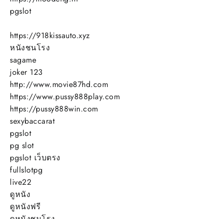
pgslot
https://918kissauto.xyz
หนังชนโรง
sagame
joker 123
http://www.movie87hd.com
https://www.pussy888play.com
https://pussy888win.com
sexybaccarat
pgslot
pg slot
pgslot เว็บตรง
fullslotpg
live22
ดูหนัง
ดูหนังฟรี
ดูหนังชนโรง