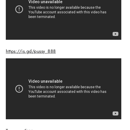
https://is.gd/pussy_888