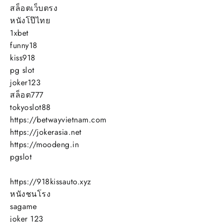
สล็อตเว็บตรง
หนังโป๊ไทย
1xbet
funny18
kiss918
pg slot
joker123
สล็อต777
tokyoslot88
https://betwayvietnam.com
https://jokerasia.net
https://moodeng.in
pgslot
https://918kissauto.xyz
หนังชนโรง
sagame
joker 123