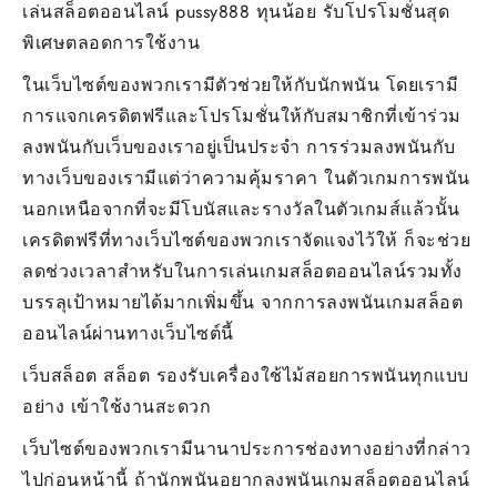
เล่นสล็อตออนไลน์ pussy888 ทุนน้อย รับโปรโมชั่นสุด
พิเศษตลอดการใช้งาน
ในเว็บไซต์ของพวกเรามีตัวช่วยให้กับนักพนัน โดยเรามี
การแจกเครดิตฟรีและโปรโมชั่นให้กับสมาชิกที่เข้าร่วม
ลงพนันกับเว็บของเราอยู่เป็นประจำ การร่วมลงพนันกับ
ทางเว็บของเรามีแต่ว่าความคุ้มราคา ในตัวเกมการพนัน
นอกเหนือจากที่จะมีโบนัสและรางวัลในตัวเกมส์แล้วนั้น
เครดิตฟรีที่ทางเว็บไซต์ของพวกเราจัดแจงไว้ให้ ก็จะช่วย
ลดช่วงเวลาสำหรับในการเล่นเกมสล็อตออนไลน์รวมทั้ง
บรรลุเป้าหมายได้มากเพิ่มขึ้น จากการลงพนันเกมสล็อต
ออนไลน์ผ่านทางเว็บไซต์นี้
เว็บสล็อต สล็อต รองรับเครื่องใช้ไม้สอยการพนันทุกแบบ
อย่าง เข้าใช้งานสะดวก
เว็บไซต์ของพวกเรามีนานาประการช่องทางอย่างที่กล่าว
ไปก่อนหน้านี้ ถ้านักพนันอยากลงพนันเกมสล็อตออนไลน์