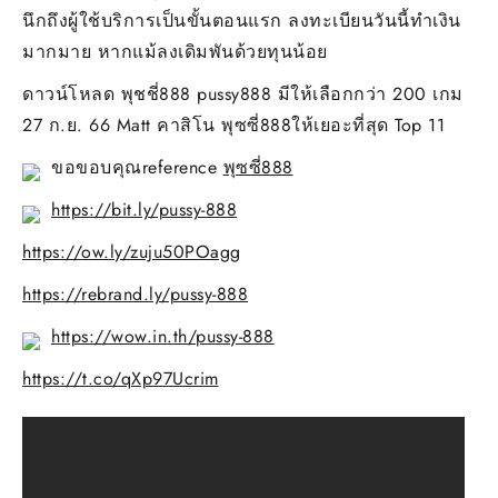
นึกถึงผู้ใช้บริการเป็นขั้นตอนแรก ลงทะเบียนวันนี้ทำเงิน
มากมาย หากแม้ลงเดิมพันด้วยทุนน้อย
ดาวน์โหลด พุชชี่888 pussy888 มีให้เลือกกว่า 200 เกม
27 ก.ย. 66 Matt คาสิโน พุซซี่888ให้เยอะที่สุด Top 11
ขอขอบคุณreference
พุซซี่888
https://bit.ly/pussy-888
https://ow.ly/zuju50POagg
https://rebrand.ly/pussy-888
https://wow.in.th/pussy-888
https://t.co/qXp97Ucrim