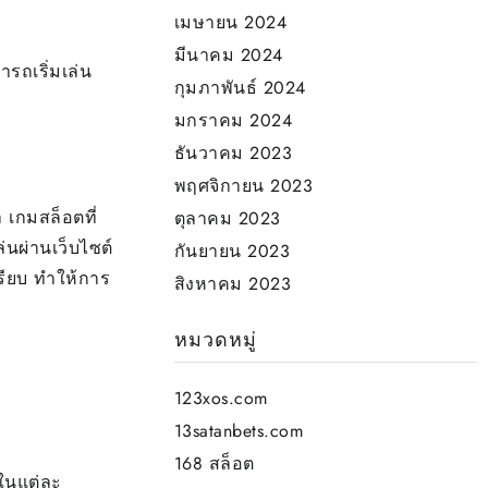
เมษายน 2024
มีนาคม 2024
ารถเริ่มเล่น
กุมภาพันธ์ 2024
มกราคม 2024
ธันวาคม 2023
พฤศจิกายน 2023
 เกมสล็อตที่
ตุลาคม 2023
นผ่านเว็บไซต์
กันยายน 2023
ปรียบ ทำให้การ
สิงหาคม 2023
หมวดหมู่
123xos.com
13satanbets.com
168 สล็อต
นในแต่ละ