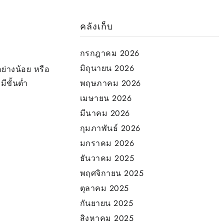
คลังเก็บ
กรกฎาคม 2026
มิถุนายน 2026
ย่างน้อย หรือ
ีขั้นต่ำ
พฤษภาคม 2026
เมษายน 2026
มีนาคม 2026
กุมภาพันธ์ 2026
มกราคม 2026
ธันวาคม 2025
พฤศจิกายน 2025
ตุลาคม 2025
กันยายน 2025
สิงหาคม 2025