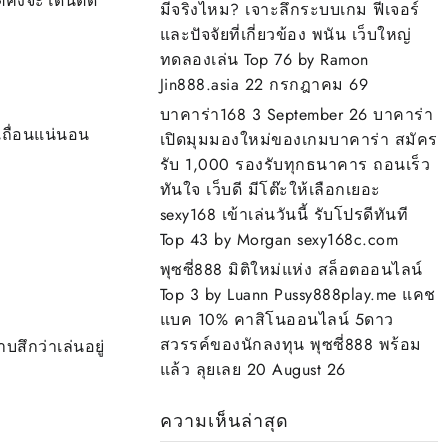
นต์คงจะโดนตัด
มีจริงไหม? เจาะลึกระบบเกม ฟีเจอร์
และปัจจัยที่เกี่ยวข้อง พนัน เว็บใหญ่
ทดลองเล่น Top 76 by Ramon
Jin888.asia 22 กรกฎาคม 69
บาคาร่า168 3 September 26 บาคาร่า
มเถื่อนแน่นอน
เปิดมุมมองใหม่ของเกมบาคาร่า สมัคร
รับ 1,000 รองรับทุกธนาคาร ถอนเร็ว
ทันใจ เว็บดี มีโต๊ะให้เลือกเยอะ
sexy168 เข้าเล่นวันนี้ รับโปรดีทันที
Top 43 by Morgan sexy168c.com
พุซซี่888 มิติใหม่แห่ง สล็อตออนไลน์
Top 3 by Luann Pussy888play.me แคช
แบค 10% คาสิโนออนไลน์ 5ดาว
สวรรค์ของนักลงทุน พุซซี่888 พร้อม
บสึกว่าเล่นอยู่
แล้ว ลุยเลย 20 August 26
ความเห็นล่าสุด