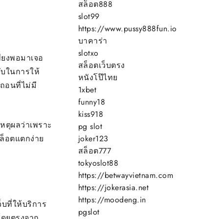
สล็อต888
slot99
https://www.pussy888fun.io
บาคาร่า
slotxo
เพียงพอมาเจอ
สล็อตเว็บตรง
รับในการให้
หนังโป๊ไทย
อนที่ไม่มี
1xbet
funny18
kiss918
เหตุผลว่าเพราะ
pg slot
สล็อตแตกง่าย
joker123
สล็อต777
tokyoslot88
https://betwayvietnam.com
https://jokerasia.net
https://moodeng.in
บที่ให้บริการ
pgslot
รโดยตรงจาก