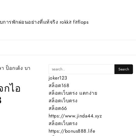
ารพักผ่อนอย่างที่แท้จริง rokkit fitflops
า ป็อกเด้ง บา
joker123
แจกไอ
สล็อต168
สล็อตเว็บตรง แตกง่าย
8
สล็อตเว็บตรง
สล็อต66
https://www.jinda44.xyz
สล็อตเว็บตรง
https://bonus888.life