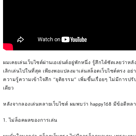
ผมเคยเล่นเว็บไซต์ผ่านเอเย่นต์อยู่พักหนึ่ง รู้สึกได้ชัดเลยว
เลิกเล่นไปในที่สุด เพียงพอแปลงมาเล่นสล็อตเว็บไซต์ตรง อย่
ความรู้ความเข้าใจสึก “ยุติธรรม” เพิ่มขึ้นเรื่อยๆ ไม่มีการปร
เดียว
หลังจากลองเล่นหลายเว็บไซต์ ผมพบว่า happy168 มีข้อดีหลา
1. ไม่ล็อคผลของการเล่น