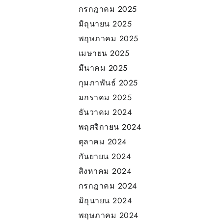
กรกฎาคม 2025
มิถุนายน 2025
พฤษภาคม 2025
เมษายน 2025
มีนาคม 2025
กุมภาพันธ์ 2025
มกราคม 2025
ธันวาคม 2024
พฤศจิกายน 2024
ตุลาคม 2024
กันยายน 2024
สิงหาคม 2024
กรกฎาคม 2024
มิถุนายน 2024
พฤษภาคม 2024