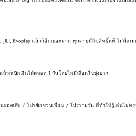
ล่นได้ Big Win บ่อยครั้งติดกัน ซึ่งถ้าหากเป็นเว็บผ่านเอเย่
 JILI, Evoplay แล้วก็อีกเยอะมาก ทุกค่ายมีลิขสิทธิ์แท้ ไม่มีเก
วก็เบิกเงินได้ตลอด 1 วันโดยไม่มีเงื่อนไขยุ่งยาก
นยอดเสีย / โปรชักชวนเพื่อน / โปรรายวัน ที่ทำให้ผู้เล่นไม่ทรา