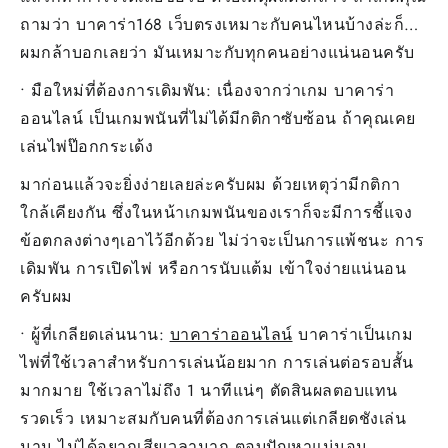
ถามว่า บาคาร่า168 เว็บตรงเหมาะกับคนไหนบ้างล่ะก็…
ผมกล้าบอกเลยว่า มันเหมาะกับทุกคนอย่างแน่นอนครับ
• มือใหม่ที่ต้องการเดิมพัน: เนื่องจากว่าเกม บาคาร่า
ออนไลน์ เป็นเกมพนันที่ไม่ได้มีกติกาซับซ้อน ถ้าคุณเคย
เล่นไพ่ป๊อกกระเด้ง
มาก่อนแล้วจะยิ่งง่ายเลยล่ะครับผม ด้วยเหตุว่ามีกติกา
ใกล้เคียงกัน ซึ่งในหน้าเกมพนันของเราก็จะมีการชี้แจง
ข้อตกลงต่างๆเอาไว้อีกด้วย ไม่ว่าจะเป็นการแพ้ชนะ การ
เดิมพัน การเปิดไพ่ หรือการนับแต้ม เข้าใจง่ายแน่นอน
ครับผม
• ผู้ที่เกลียดเล่นนาน:
บาคาร่าออนไลน์
บาคาร่าเป็นเกม
ไพ่ที่ใช้เวลาสำหรับการเล่นน้อยมาก การเล่นต่อรอบสั้น
มากมาย ใช้เวลาไม่ถึง 1 นาทีแน่ๆ ตัดสินผลตอบแทน
รวดเร็ว เหมาะสมกับคนที่ต้องการเล่นแต่เกลียดชังเล่น
นาน ไม่ได้อยากเสียเวลามาก ตอบปัญหาแน่นอน