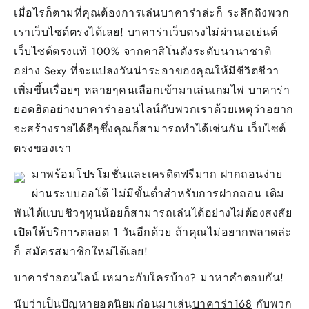
เมื่อไรก็ตามที่คุณต้องการเล่นบาคาร่าล่ะก็ ระลึกถึงพวก
เราเว็บไซต์ตรงได้เลย! บาคาร่าเว็บตรงไม่ผ่านเอเย่นต์
เว็บไซต์ตรงแท้ 100% จากคาสิโนดังระดับนานาชาติ
อย่าง Sexy ที่จะแปลงวันน่าระอาของคุณให้มีชีวิตชีวา
เพิ่มขึ้นเรื่อยๆ หลายๆคนเลือกเข้ามาเล่นเกมไพ่ บาคาร่า
ยอดฮิตอย่างบาคาร่าออนไลน์กับพวกเราด้วยเหตุว่าอยาก
จะสร้างรายได้ดีๆซึ่งคุณก็สามารถทำได้เช่นกัน เว็บไซต์
ตรงของเรา
มาพร้อมโปรโมชั่นและเครดิตฟรีมาก ฝากถอนง่าย
ผ่านระบบออโต้ ไม่มีขั้นต่ำสำหรับการฝากถอน เดิม
พันได้แบบชิวๆทุนน้อยก็สามารถเล่นได้อย่างไม่ต้องสงสัย
เปิดให้บริการตลอด 1 วันอีกด้วย ถ้าคุณไม่อยากพลาดล่ะ
ก็ สมัครสมาชิกใหม่ได้เลย!
บาคาร่าออนไลน์ เหมาะกับใครบ้าง? มาหาคำตอบกัน!
นับว่าเป็นปัญหายอดนิยมก่อนมาเล่น
บาคาร่า168
กับพวก