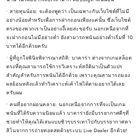
• สายทุนน้อย: จะต้องพูดว่า เป็นเฉพาะกับเว็บไซต์ที่ไม่มี
อย่างน้อยสำหรับเพื่อการฝากถอนเพียงแค่นั้น ซึ่งเว็บไซต์
ตรงของพวกเราเป็นอย่างงี้เลยล่ะขอรับ นอกเหนือจากที่
จะฝากถอนไม่มีอย่างต่ำ ยังสามารถพนันอย่างต่ำเริ่มที่ 10
บาทได้อีกด้วยครับ
• ผู้ที่ถูกใจพินิจพิจารณาสถิติ: บาคาร่า ต่างจากเกมสล็อต
ตรงที่คุณสามารถใช้การวิเคราะห์สถิติมาเป็นตัวแปร
สำคัญสำหรับการพนันได้อีกด้วย เพราะคุณสามารถมอง
ผลย้อนหลังแล้วทำวิเคราะห์เค้าไพ่ได้ตามอยากได้เลย
ครับผม
• คนที่อยากผ่อนคลาย: นอกเหนือจากการที่จะเป็นเกม
พนันที่ได้รับความนิยมแล้ว บาคาร่ายังมีบรรยากาศดีๆที่
ช่วยทำให้คุณได้เล่นแบบชิวๆบรรเทาไปกับบรรยากาศคา
สิโนจากการถ่ายทอดสดด้วยระบบ Live Dealer อีกด้วย!