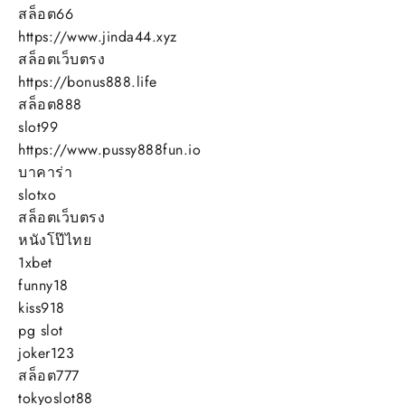
สล็อต66
https://www.jinda44.xyz
สล็อตเว็บตรง
https://bonus888.life
สล็อต888
slot99
https://www.pussy888fun.io
บาคาร่า
slotxo
สล็อตเว็บตรง
หนังโป๊ไทย
1xbet
funny18
kiss918
pg slot
joker123
สล็อต777
tokyoslot88