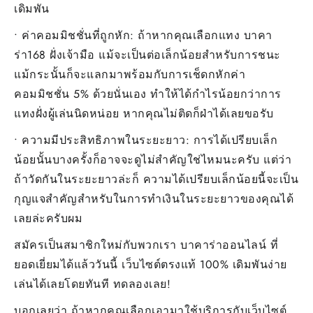
เดิมพัน
• ค่าคอมมิชชั่นที่ถูกหัก: ถ้าหากคุณเลือกแทง บาคา
ร่า168 ฝั่งเจ้ามือ แม้จะเป็นต่อเล็กน้อยสำหรับการชนะ
แม้กระนั้นก็จะแลกมาพร้อมกับการเช็ดกหักค่า
คอมมิชชั่น 5% ด้วยนั่นเอง ทำให้ได้กำไรน้อยกว่าการ
แทงฝั่งผู้เล่นนิดหน่อย หากคุณไม่ติดก็ฝ่าได้เลยขอรับ
• ความมีประสิทธิภาพในระยะยาว: การได้เปรียบเล็ก
น้อยนั้นบางครั้งก็อาจจะดูไม่สำคัญใช่ไหมนะครับ แต่ว่า
ถ้าวัดกันในระยะยาวล่ะก็ ความได้เปรียบเล็กน้อยนี้จะเป็น
กุญแจสำคัญสำหรับในการทำเงินในระยะยาวของคุณได้
เลยล่ะครับผม
สมัครเป็นสมาชิกใหม่กับพวกเรา บาคาร่าออนไลน์ ที่
ยอดเยี่ยมได้แล้ววันนี้ เว็บไซต์ตรงแท้ 100% เดิมพันง่าย
เล่นได้เลยโดยทันที ทดลองเลย!
บอกเลยว่า ถ้าหากคุณเลือกเอามาใช้บริการกับเว็บไซต์