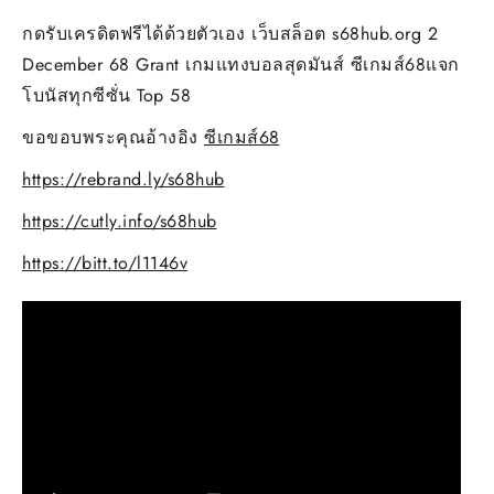
กดรับเครดิตฟรีได้ด้วยตัวเอง เว็บสล็อต s68hub.org 2
December 68 Grant เกมแทงบอลสุดมันส์ ซีเกมส์68แจก
โบนัสทุกซีซั่น Top 58
ขอขอบพระคุณอ้างอิง
ซีเกมส์68
https://rebrand.ly/s68hub
https://cutly.info/s68hub
https://bitt.to/l1146v