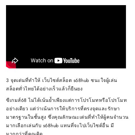
3 จุดเด่นที่ทำให้ เว็บไซต์สล็อต s68hub ชนะใจผู้เล่น
สล็อตทั่วไทยได้อย่างเร็วแล้วก็ยืนยง
ซีเกมส์68 ไม่ได้เน้นย้ำเพียงแต่การโปรโมทหรือโปรโมท
อย่างเดียว แต่ว่าเน้นการให้บริการที่ตรงจุดและรักษา
มาตรฐานในชั้นสูง ซึ่งคุณลักษณะเด่นที่ทำให้ผู้คนจำนวน
มากเลือกเล่นกับ s68hub แทนที่จะไปเว็บไซต์อื่น มี
มากกว่าที่คุณคิด