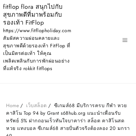
Skip
fitflop flora สนุกไปกับ
to
สุขภาพดีที่มาพร้อมกับ
content
รองเท้า FitFlop
https://www.fitflopholiday.com
สัมผัสความผ่อนคลายและ
สุขภาพดีด้วยรองเท้า FitFlop ที่
เป็นมิตรต่อเท้า ให้คุณ
เพลิดเพลินกับการพักผ่อนอย่าง
ที่แท้จริง rokkit fitflops
Home
เว็บสล็อต
ซีเกมส์68 มีบริการครบ กีฬา หวย
คาสิโน Top 94 by Grant s68hub.org แนะนำเพื่อนรับ
ทรัพย์ 5% ฝากถอนเร็วทันใจบาคาร่า สล็อต คาสิโนสด
หวย แทงบอล ซีเกมส์68 สายปั่นตัวจริงต้องลอง 20 มกรา
69