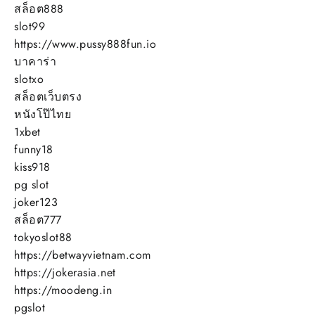
สล็อต888
slot99
https://www.pussy888fun.io
บาคาร่า
slotxo
สล็อตเว็บตรง
หนังโป๊ไทย
1xbet
funny18
kiss918
pg slot
joker123
สล็อต777
tokyoslot88
https://betwayvietnam.com
https://jokerasia.net
https://moodeng.in
pgslot