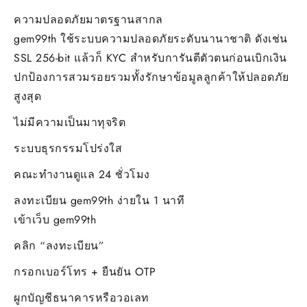
ความปลอดภัยมาตรฐานสากล
gem99th ใช้ระบบความปลอดภัยระดับนานาชาติ ดังเช่น
SSL 256-bit แล้วก็ KYC สำหรับการันตีตัวตนก่อนเบิกเงิน
ปกป้องการสวมรอยรวมทั้งรักษาข้อมูลลูกค้าให้ปลอดภัย
สูงสุด
ไม่มีความเป็นมาทุจริต
ระบบธุรกรรมโปร่งใส
คณะทำงานดูแล 24 ชั่วโมง
ลงทะเบียน gem99th ง่ายใน 1 นาที
เข้าเว็บ gem99th
คลิก “ลงทะเบียน”
กรอกเบอร์โทร + ยืนยัน OTP
ผูกบัญชีธนาคารหรือวอเลท