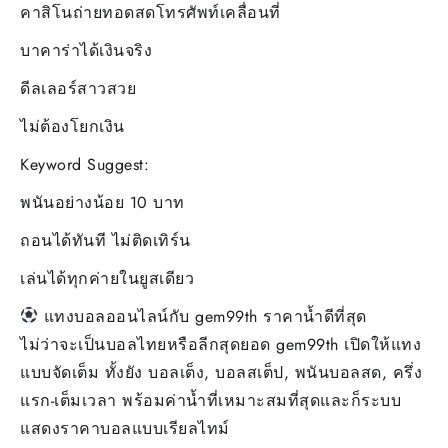
คาสิโนถ่ายทอดสดโทรศัพท์เคลื่อนที่
บาคาร่าได้เงินจริง
ดีลเลอร์สาวสวย
ไม่ต้องโยกเงิน
Keyword Suggest:
พนันอย่างน้อย 10 บาท
ถอนได้ทันที ไม่ติดเทิร์น
เล่นได้ทุกค่ายในยูสเดียว
แทงบอลออนไลน์กับ gem99th ราคาน้ำดีที่สุด
ไม่ว่าจะเป็นบอลไทยหรือลีกสุดยอด gem99th เปิดให้แทง
แบบจัดเต็ม ทั้งยัง บอลเต็ง, บอลสเต็ป, พนันบอลสด, ครึ่ง
แรก-เต็มเวลา พร้อมค่าน้ำที่เหมาะสมที่สุดและก็ระบบ
แสดงราคาบอลแบบเรียลไทม์