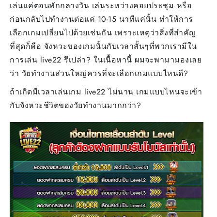
เล่นแค่ตอนพักกลางวัน เล่นระหว่างคอยประชุม หรือ
ก่อนกลับไปทำงานต่อแค่ 10-15 นาทีแค่นั้น ทำให้การ
เลือกเกมเปลี่ยนไปด้วยเช่นกัน เพราะเหตุว่าสิ่งที่สำคัญ
ที่สุดก็คือ จังหวะของเกมนั้นกับเวลาสั้นๆที่พวกเรามีใน
การเล่น live22 รึเปล่า? ในเนื้อหานี้ ผมจะพามามองเลย
ว่า วัยทำงานส่วนใหญ่ควรที่จะเลือกเกมแบบไหนดี?
ถ้าเกิดมีเวลาเล่นเกม live22 ไม่นาน เกมแบบไหนจะเข้า
กับจังหวะชีวิตของวัยทำงานมากกว่า?