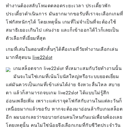
ทำงานต้องสลับโหมดตลอดระยะเวลา ประเดี๋ยวพัก
ประเดี๋ยวดำเนินการ มันยากมากขอรับที่เราจะเลือกเกมที่
โฟกัสหนักๆได้ โดยเหตุนั้น เกมที่ไม่จำเป็นที่จะต้องใช้
สมาธิเยอะเกินไป เล่นง่าย และก็เข้าออกได้ไวก็เลยเป็น
ตัวเลือกที่เยี่ยมที่สุด
เกมที่เล่นในตอนพักสั้นๆได้คือเกมที่วัยทำงานเลือกเล่น
มากที่สุดบน
live22slot
เกมสล็อตจาก live22slot ที่เหมาะสมกับวัยทำงานนั้น
มันจะไม่ใช่เกมที่เน้นโบนัสใหญ่หรือระบบยอดเยี่ยม
แต่มันควรเป็นเกมที่เข้าเล่นได้ง่าย จังหวะลื่นไหล สบาย
ตา แล้วก็สามารถจบเกม live22slot ได้แบบไม่รู้สึก
อ่อนเพลียเพิ่ม เพราะแค่เราจุดโฟกัสกับงานในแต่ละวันก็
เหนื่อยมากแล้วขอรับ หากจะต้องมาอ่อนล้ากับเกมสล็อต
อีก ผมบอกเลยว่าขอบายก่อนคนไหนกันแน่เพื่อนพ้องเลย
โดยเหตุนั้น คนไม่ใช่น้อยจึงเลือกเกมที่กับชีวิตประจำวัน