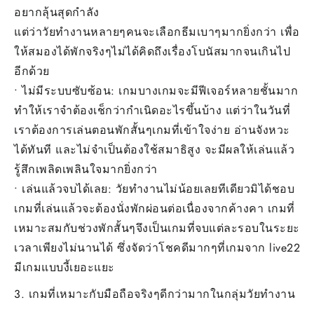
อยากลุ้นสุดกำลัง
แต่ว่าวัยทำงานหลายๆคนจะเลือกธีมเบาๆมากยิ่งกว่า เพื่อ
ให้สมองได้พักจริงๆไม่ได้คิดถึงเรื่องโบนัสมากจนเกินไป
อีกด้วย
• ไม่มีระบบซับซ้อน: เกมบางเกมจะมีฟีเจอร์หลายชั้นมาก
ทำให้เราจำต้องเช็กว่ากำเนิดอะไรขึ้นบ้าง แต่ว่าในวันที่
เราต้องการเล่นตอนพักสั้นๆเกมที่เข้าใจง่าย อ่านจังหวะ
ได้ทันที และไม่จำเป็นต้องใช้สมาธิสูง จะมีผลให้เล่นแล้ว
รู้สึกเพลิดเพลินใจมากยิ่งกว่า
• เล่นแล้วจบได้เลย: วัยทำงานไม่น้อยเลยทีเดียวมิได้ชอบ
เกมที่เล่นแล้วจะต้องนั่งพักผ่อนต่อเนื่องจากค้างคา เกมที่
เหมาะสมกับช่วงพักสั้นๆจึงเป็นเกมที่จบแต่ละรอบในระยะ
เวลาเพียงไม่นานได้ ซึ่งจัดว่าโชคดีมากๆที่เกมจาก live22
มีเกมแบบงี้เยอะแยะ
3. เกมที่เหมาะกับมือถือจริงๆดีกว่ามากในกลุ่มวัยทำงาน