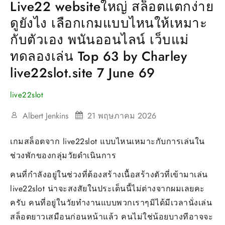
Live22 websiteใหญ่ สล็อตแตกง่าย
ดูยังไง เลือกเกมแบบไหนให้เหมาะ
กับตัวเอง พนันออนไลน์ เว็บแม่
ทดลองเล่น Top 63 by Charley
live22slot.site 7 June 69
live22slot
Albert Jenkins
21 พฤษภาคม 2026
เกมสล็อตจาก live22slot แบบไหนเหมาะกับการเล่นใน
ช่วงพักของกลุ่มวัยดำเนินการ
คนที่กำลังอยู่ในช่วงที่ต้องสร้างเนื้อสร้างตัวที่เข้ามาเล่น
live22slot น่าจะสงสัยในประเด็นนี้ไม่ต่างจากผมเลยคะ
ครับ คนที่อยู่ในวัยทำงานแบบพวกเราๆมิได้มีเวลานั่งเล่น
สล็อตยาวเสมือนก่อนหน้าแล้ว คนไม่ใช่น้อยบางทีอาจจะ