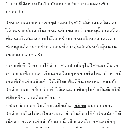
1. เกมที่จังหวะเดินไว มักเหมาะกับการเล่นตอนพัก
มากกว่า
วัยทำงานแบบพวกเราๆมักเล่น live22 สม่ำเสมอไม่ค่อย
ได้ เพราะมีเวลาในการเล่นน้อยมาก ด้วยเหตุนี้ เกมสล็อต
ที่เล่นแล้วสนองตอบได้ไว หรือมีการเคลื่อนตลอดเวลา
ชอบถูกเลือกมากยิ่งกว่าเกมที่ต้องลุ้นสะสมหรือลุ้นนาน
เยอะแยะเลยขอรับ
• เกมที่เข้าใจระบบได้ง่าย: ช่วงพักสั้นๆไม่ใช่ขณะที่พวก
เราอยากศึกษาเล่าเรียนเกมใหม่ๆหรอกจริงไหม ถ้าหากมี
เกมที่เปิดเล่นแล้วเข้าใจได้โดยทันทีก็น่าจะเหมาะสมกับ
วัยทำงานมากยิ่งกว่า ทำให้เล่นแบบชิลๆไม่จำเป็นต้องใช้
พลังหรือความคิดอะไรมาก
• ชนะย่อยบ่อย ไม่เงียบเหลือเกิน:
สล็อต
ผมบอกเลยว่า
วัยทำงานไม่ได้พอใจหรอกว่าจำเป็นต้องได้กำไรหนักๆได้
เนื่องจากเวลาเล่นจำกัดแบบนี้ เพียงแค่มีการชนะเล็กๆ