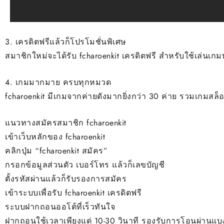
3. เครดิตฟรีแล้วก็โปรโมชั่นพิเศษ
สมาชิกใหม่จะได้รับ fcharoenkit เครดิตฟรี สำหรับใช้เล่นเก
4. เกมมากมาย ครบทุกหมวด
fcharoenkit มีเกมจากค่ายดังมากยิ่งกว่า 30 ค่าย รวมเกมส
แนวทางสมัครสมาชิก fcharoenkit
เข้าเว็บหลักของ fcharoenkit
คลิกปุ่ม “fcharoenkit สมัคร”
กรอกข้อมูลส่วนตัว เบอร์โทร แล้วก็เลขบัญชี
ตั้งรหัสผ่านแล้วก็รับรองการสมัคร
เข้าระบบเพื่อรับ fcharoenkit เครดิตฟรี
ระบบฝากถอนออโต้ที่เร็วทันใจ
ฝากถอนใช้เวลาเพียงแต่ 10-30 วินาที รองรับการโอนผ่านแบง