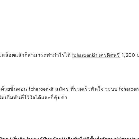
มสล็อตแล้วก็สามารถทำกำไรได้
fcharoenkit เครดิตฟรี
1,200 บ
วยขั้นตอน fcharoenkit สมัคร ที่รวดเร็วทันใจ ระบบ fcharoenki
ดิมพันที่ไว้ใจได้และก็คุ้มค่า