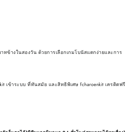
าทข้างในสองวัน ด้วยการเลือกเกมโบนัสแตกง่ายและการ
t เข้าระบบ ที่ทันสมัย และสิทธิพิเศษ fcharoenkit เครดิตฟรี