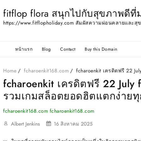
Skip
fitflop flora สนุกไปกับสุขภาพดีที
to
content
https://www.fitflopholiday.com สัมผัสความผ่อนคลายและสุขภาพด
หน้าแรก
Blog
Contact
Buy this Domain
Home
fcharoenkit168.com
fcharoenkit เครดิตฟรี 22 
fcharoenkit เครดิตฟรี 22 Jul
รวมเกมสล็อตยอดฮิตแตกง่ายทุ
fcharoenkit168.com
fcharoenkit168.com
Albert Jenkins
16 สิงหาคม 2025