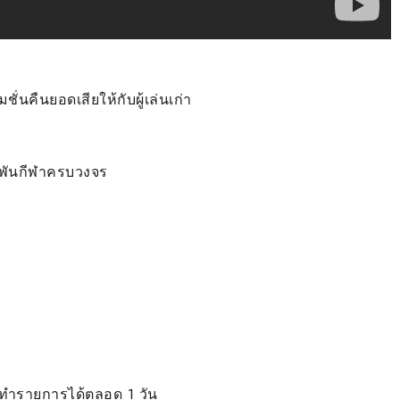
นคืนยอดเสียให้กับผู้เล่นเก่า
ิมพันกีฬาครบวงจร
ะทำรายการได้ตลอด 1 วัน