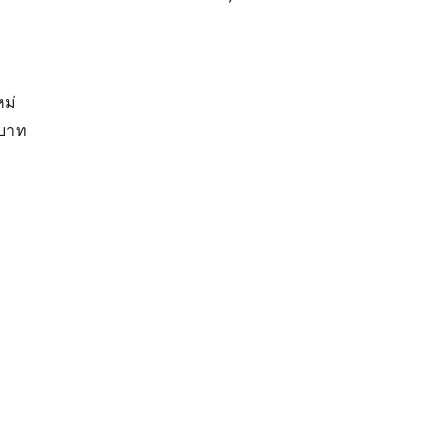
หม่
 บาท