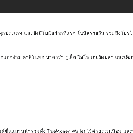
มทุกประเภท และยังมีโบนัสฝากทีแรก โบนัสรายวัน รวมถึงโปรโมชั่
ล็อตแตกง่าย คาสิโนสด บาคาร่า รูเล็ต ไฮโล เกมยิงปลา และเด
ค์ชั้นแนวหน้ารวมทั้ง TrueMoney Wallet ไร้ค่าธรรมเนียม แล