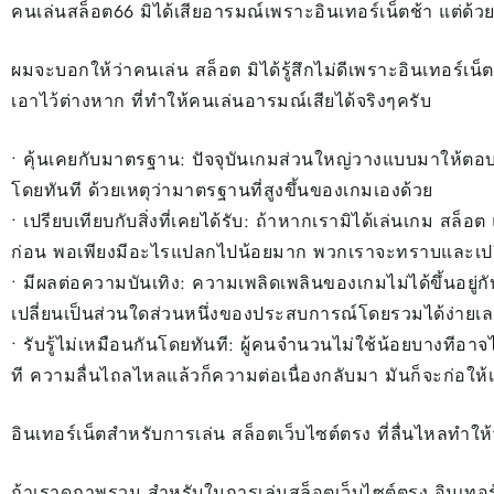
คนเล่นสล็อต66 มิได้เสียอารมณ์เพราะอินเทอร์เน็ตช้า แต่ด้ว
ผมจะบอกให้ว่าคนเล่น สล็อต มิได้รู้สึกไม่ดีเพราะอินเทอร์เน็
เอาไว้ต่างหาก ที่ทำให้คนเล่นอารมณ์เสียได้จริงๆครับ
• คุ้นเคยกับมาตรฐาน: ปัจจุบันเกมส่วนใหญ่วางแบบมาให้ตอบสนอ
โดยทันที ด้วยเหตุว่ามาตรฐานที่สูงขึ้นของเกมเองด้วย
• เปรียบเทียบกับสิ่งที่เคยได้รับ: ถ้าหากเรามิได้เล่นเกม
ก่อน พอเพียงมีอะไรแปลกไปน้อยมาก พวกเราจะทราบและเปรี
• มีผลต่อความบันเทิง: ความเพลิดเพลินของเกมไม่ได้ขึ้นอยู่
เปลี่ยนเป็นส่วนใดส่วนหนึ่งของประสบการณ์โดยรวมได้ง่ายเล
• รับรู้ไม่เหมือนกันโดยทันที: ผู้คนจำนวนไม่ใช้น้อยบางทีอ
ที ความลื่นไถลไหลแล้วก็ความต่อเนื่องกลับมา มันก็จะก่อให
อินเทอร์เน็ตสำหรับการเล่น สล็อตเว็บไซต์ตรง ที่ลื่นไหลทำใ
ถ้าเราดูภาพรวม สำหรับในการเล่นสล็อตเว็บไซต์ตรง อินเทอร