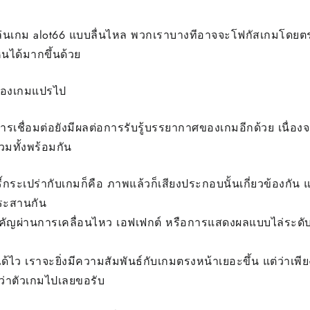
าเล่นเกม alot66 แบบลื่นไหล พวกเราบางทีอาจจะโฟกัสเกมโดยตรง
็นได้มากขึ้นด้วย
ศของเกมแปรไป
รเชื่อมต่อยังมีผลต่อการรับรู้บรรยากาศของเกมอีกด้วย เนื่องจา
วมทั้งพร้อมกัน
กระเปร่ากับเกมก็คือ ภาพแล้วก็เสียงประกอบนั้นเกี่ยวข้องกัน แม
ระสานกัน
วะสำคัญผ่านการเคลื่อนไหว เอฟเฟกต์ หรือการแสดงผลแบบไล่ระดั
ได้ไว เราจะยิ่งมีความสัมพันธ์กับเกมตรงหน้าเยอะขึ้น แต่ว่าเพีย
ว่าตัวเกมไปเลยขอรับ