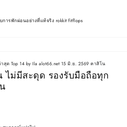
ารพักผ่อนอย่างที่แท้จริง rokkit fitflops
าสุด Top 14 by Ila alot66.net 15 มิ.ย. 2569 คาสิโน
ไม่มีสะดุด รองรับมือถือทุก
โน