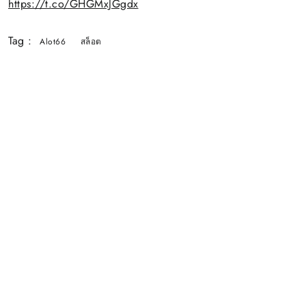
https://t.co/GHGMxJGgdx
Tag :
Alot66
สล็อต