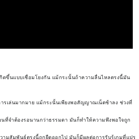
ิดขึ้นแบบเชื่อมโยงกัน แม้กระนั้นถ้าความลื่นไหลตรงนี้มัน
ารเล่นมากมาย แม้กระนั้นเพียงพอสัญญาณเน็ตช้าลง ช่วงที่
มีตอนที่จำต้องรอนานกว่าธรรมดา มันก็ทำให้ความพึงพอใจถูก
ามสัมพันธ์ตรงนี้ถูกยืดออกไป มันก็มีผลต่อการรับรู้เกมที่แปร