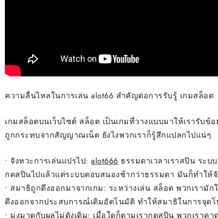
ความลื่นไหลในการเล่น alot66 สำคัญต่อการรับรู้ เกมสล็อต
เกมสล็อตบนเว็บไซต์ สล็อต เป็นเกมที่วางแบบมาให้เรารับข้อมู
ถูกกระทบจากสัญญาณเน็ต ยังไงพวกเราก็รู้สึกแปลกไปแน่ๆ
• จังหวะการเล่นแปรไป:
alot666
ธรรมดาเวลาเราสปิน ระบบจะส
กดสปินไปแล้วแต่ระบบตอบสนองช้ากว่าธรรมดา มันก็ทำให้จั
• สมาธิถูกดึงออกมาจากเกม: ระหว่างเล่น สล็อต พวกเรามักใส
ดึงออกจากประสบการณ์เดิมอัตโนมัติ ทำให้สมาธิในการจุดโ
• มุ่งมาดกับผลไม่ดังเดิม: เมื่อใดก็ตามเรากดสปิน พวกเราคาด