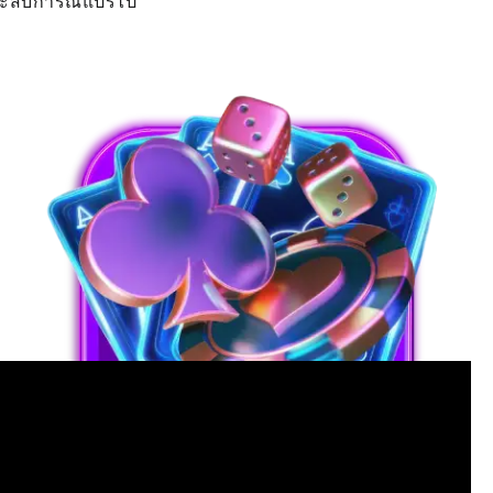
ประสบการณ์แปรไป