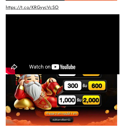
https://t.co/KRGyycVcSO