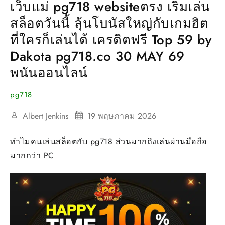
เว็บแม่ pg718 websiteตรง เริ่มเล่น
สล็อตวันนี้ ลุ้นโบนัสใหญ่กับเกมฮิต
ที่ใครก็เล่นได้ เครดิตฟรี Top 59 by
Dakota pg718.co 30 MAY 69
พนันออนไลน์
pg718
Albert Jenkins
19 พฤษภาคม 2026
ทำไมคนเล่นสล็อตกับ pg718 ส่วนมากถึงเล่นผ่านมือถือ
มากกว่า PC