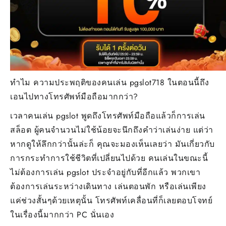
ทำไม ความประพฤติของคนเล่น pgslot718 ในตอนนี้ถึง
เอนไปทางโทรศัพท์มือถือมากกว่า?
เวลาคนเล่น pgslot พูดถึงโทรศัพท์มือถือแล้วก็การเล่น
สล็อต ผู้คนจำนวนไม่ใช้น้อยจะนึกถึงคำว่าเล่นง่าย แต่ว่า
หากดูให้ลึกกว่านั้นล่ะก็ คุณจะมองเห็นเลยว่า มันเกี่ยวกับ
การกระทำการใช้ชีวิตที่เปลี่ยนไปด้วย คนเล่นในขณะนี้
ไม่ต้องการเล่น pgslot ประจำอยู่กับที่อีกแล้ว พวกเขา
ต้องการเล่นระหว่างเดินทาง เล่นตอนพัก หรือเล่นเพียง
แค่ช่วงสั้นๆด้วยเหตุนั้น โทรศัพท์เคลื่อนที่ก็เลยตอบโจทย์
ในเรื่องนี้มากกว่า PC นั่นเอง