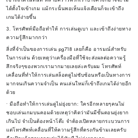
ได้ตั้งใจเข้าเกม แม้กระนั้นพอเห็นแจ้งเตือนก็จะเข้าถึง
เกมได้ง่ายขึ้น
3. โทรศัพท์มือถือทำให้ การเล่นดูเบา และเข้าถึงง่ายทาง
ความรู้สึกมากกว่า
สิ่งที่จำเป็นของการเล่น pg718 เลยก็คือ อารมณ์สำหรับ
ในการเล่น ด้วยเหตุว่าเครื่องมือที่ใช้จะส่งผลต่อความรู้
สึกจริงๆของพวกเรามากมายเลยล่ะครับผม โทรศัพท์
เคลื่อนที่ทำให้การเล่นสล็อตดูไม่ซับซ้อนหรือเป็นทางการ
มากจนเกินความจำเป็น คนเล่นใหม่ก็เข้าถึงเกมได้ง่ายอีก
ด้วย
• มือถือทำให้การเล่นดูไม่ยุ่งยาก: ใครอีกหลายๆคนไม่
ชอบเล่นเกมบนคอมด้วยเหตุว่าคิดว่ามันมีขั้นตอนยุ่งยาก
เกินไป จำเป็นต้องหน้าโต๊ะ จำต้องเปิดหลายกระบวนการ
แต่โทรศัพท์เคลื่อนที่ให้ความรู้สึกที่ตรงกันข้ามเลยครับ