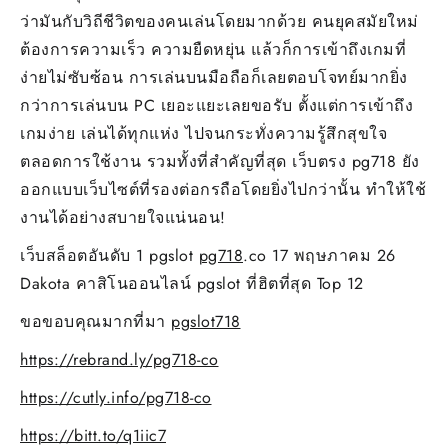
ว่ามันกับวิถีชีวิตของคนเล่นโดยมากด้วย คนยุคสมัยใหม่
ต้องการความเร็ว ความยืดหยุ่น แล้วก็การเข้าถึงเกมที่
ง่ายไม่ซับซ้อน การเล่นบนมือถือก็เลยตอบโจทย์มากยิ่ง
กว่าการเล่นบน PC เยอะแยะเลยขอรับ ตั้งแต่การเข้าถึง
เกมง่าย เล่นได้ทุกแห่ง ไปจนกระทั่งความรู้สึกสุขใจ
ตลอดการใช้งาน รวมทั้งที่สำคัญที่สุด เว็บตรง pg718 ยัง
ออกแบบเว็บไซต์ที่รองต่อกรถือโดยยิ่งไปกว่านั้น ทำให้ใช้
งานได้อย่างสบายใจแน่นอน!
เว็บสล็อตอันดับ 1 pgslot
pg718
.co 17 พฤษภาคม 26
Dakota คาสิโนออนไลน์ pgslot ที่ฮิตที่สุด Top 12
ขอขอบคุณมากที่มา
pgslot718
https://rebrand.ly/pg718-co
https://cutly.info/pg718-co
https://bitt.to/q1iic7