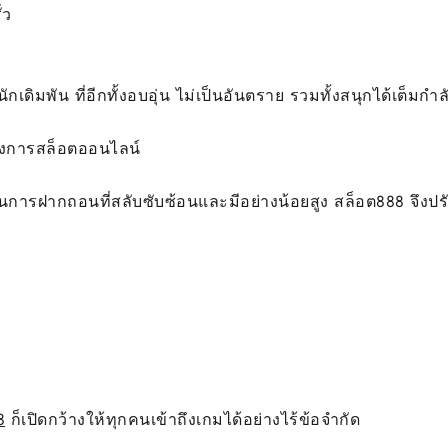
่ว
ดิมพัน ที่อีกทั้งอบอุ่น ไม่เป็นอันตราย รวมทั้งสนุกได้เต็มกำล
ในวงการสล็อตออนไลน์
็นการฝากถอนที่สลับซับซ้อนและมีอย่างน้อยสูง สล็อต888 จึง
8
ก็เปิดกว้างให้ทุกคนเข้าถึงเกมได้อย่างไร้ข้อจำกัด