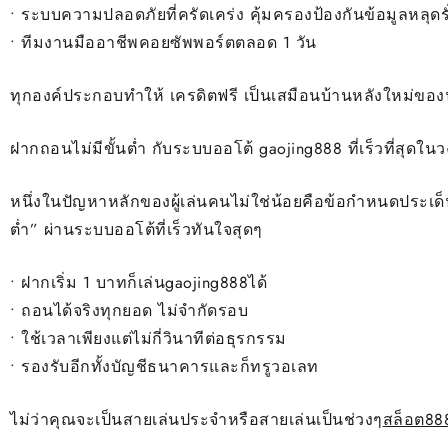
• ระบบความปลอดภัยที่ครัดเคร่ง คุ้มครองป้องกันข้อมูลหลุดรั
• ทีมงานมืออาชีพคอยซัพพอร์ตตลอด 1 วัน
ทุกองค์ประกอบทำให้ เครดิตฟรี เป็นเสมือนบ้านหลังใหม่ของนักเ
ฝากถอนไม่มีขั้นต่ำ กับระบบออโต้ gaojing888 ที่เร็วที่สุด
หนึ่งในปัญหาหลักของผู้เล่นคนไม่ใช่น้อยคือข้อกำหนดประเด
ต่ำ” ผ่านระบบออโต้ที่เร็วทันใจสุดๆ
• ฝากเริ่ม 1 บาทก็เล่นgaojing888ได้
• ถอนได้จริงทุกยอด ไม่จำกัดรอบ
• ใช้เวลาเพียงแต่ไม่กี่วินาทีต่อธุรกรรม
• รองรับอีกทั้งบัญชีธนาคารและก็ทรูวอเลท
ไม่ว่าคุณจะเป็นสายเล่นประจำหรือสายเล่นเป็นช่วงๆ
สล็อต88