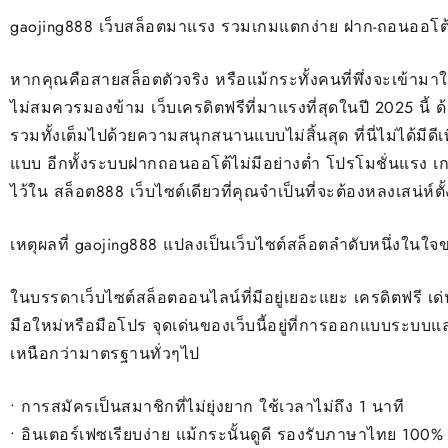
gaojing888 เว็บสล็อตมาแรง รวมเกมแตกง่าย ฝาก-ถอนออโต้ ไ
หากคุณคือสายสล็อตตัวจริง หรือแม้กระทั้งคนที่พึ่งจะเข้
ไม่สมควรมองข้าม เว็บเครดิตฟรีที่มาแรงที่สุดในปี 2025 นี้ 
รวมทั้งเต็มไปด้วยความสนุกสนานแบบไม่สิ้นสุด ที่นี่ไม่ได้มีด
แบบ อีกทั้งระบบฝากถอนออโต้ไม่มีอย่างต่ำ โปรโมชั่นแรง 
ไว้ใน สล็อต888 เว็บไซต์เดียวที่คุณจำเป็นที่จะต้องหลงเสน่ห์ต
เหตุผลที่ gaojing888 แปลงเป็นเว็บไซต์สล็อตลำดับหนึ่งในใจขอ
ในบรรดาเว็บไซต์สล็อตออนไลน์ที่มีอยู่เยอะแยะ เครดิตฟรี เด่นข
มือใหม่หรือมือโปร จุดเด่นของเว็บนี้อยู่ที่การออกแบบระบบแ
เหนือกว่ามาตรฐานทั่วๆไป
• การสมัครเป็นสมาชิกที่ไม่ยุ่งยาก ใช้เวลาไม่ถึง 1 นาที
• อินเตอร์เฟซเรียบง่าย แม้กระนั้นดูดี รองรับภาษาไทย 100%