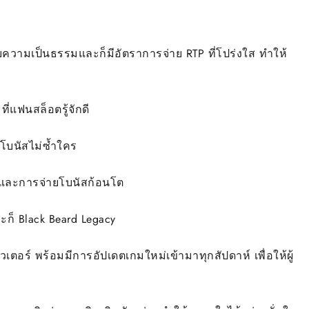
ความเป็นธรรมและก็มีอัตราการจ่าย RTP ที่โปร่งใส ทำให้
่แฟนสล็อตรู้จักดี
์โบนัสไม่ซ้ำใคร
ินและการจ่ายโบนัสก้อนโต
ก็ Black Beard Legacy
เตอร์ พร้อมมีการอัปเดตเกมใหม่เข้ามาทุกสัปดาห์ เพื่อให้ผู้