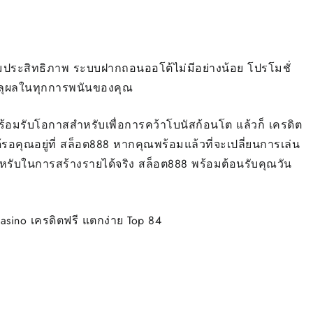
 เกมประสิทธิภาพ ระบบฝากถอนออโต้ไม่มีอย่างน้อย โปรโมชั่
บรรลุผลในทุกการพนันของคุณ
น พร้อมรับโอกาสสำหรับเพื่อการคว้าโบนัสก้อนโต แล้วก็ เครดิต
อคุณอยู่ที่ สล็อต888 หากคุณพร้อมแล้วที่จะเปลี่ยนการเล่น
ำหรับในการสร้างรายได้จริง สล็อต888 พร้อมต้อนรับคุณวัน
asino เครดิตฟรี แตกง่าย Top 84