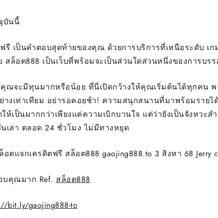
บันนี้
รดิตฟรี เป็นคำตอบสุดท้ายของคุณ ด้วยการบริการที่เหนือระดับ
ั่วไทย สล็อต888 เป็นเว็บที่พร้อมจะเป็นส่วนใดส่วนหนึ่งของการ
าคุณจะมีทุนมากหรือน้อย ที่นี่เปิดกว้างให้คุณเริ่มต้นได้ทุกค
อย่างเท่าเทียม อย่ารอคอยช้า! ความสนุกสนานที่มาพร้อมรายได้ร
ตให้เป็นมากกว่าเพียงแค่ความเบิกบานใจ แต่ว่ายังเป็นจังหวะส
ันเล่า ตลอด 24 ชั่วโมง ไม่มีทางหยุด
สล็อตแจกเครดิตฟรี สล็อต888 gaojing888.to 3 สิงหา 68 Jerry c
อบคุณมาก Ref.
สล็อต888
://bit.ly/gaojing888-to