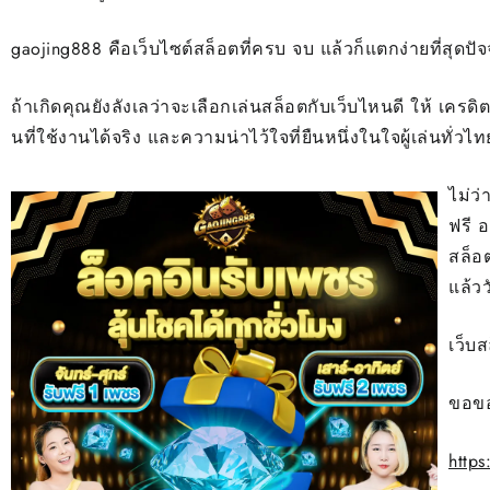
gaojing888 คือเว็บไซต์สล็อตที่ครบ จบ แล้วก็แตกง่ายที่สุดปัจจุ
ถ้าเกิดคุณยังลังเลว่าจะเลือกเล่นสล็อตกับเว็บไหนดี ให้ เค
นที่ใช้งานได้จริง และความน่าไว้ใจที่ยืนหนึ่งในใจผู้เล่นท
ไม่ว่
ฟรี 
สล็อ
แล้วว
เว็บ
ขอข
https