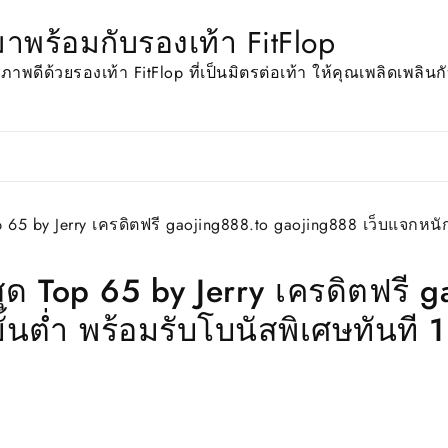
่มาพร้อมกับรองเท้า FitFlop
ีด้วยรองเท้า FitFlop ที่เป็นมิตรต่อเท้า ให้คุณเพลิดเพลินกับก
p 65 by Jerry เครดิตฟรี gaojing888.to gaojing888 เว็บแจกหนัก 
สุด Top 65 by Jerry เครดิตฟรี 
ั้นต่ำ พร้อมรับโบนัสพิเศษทันที 