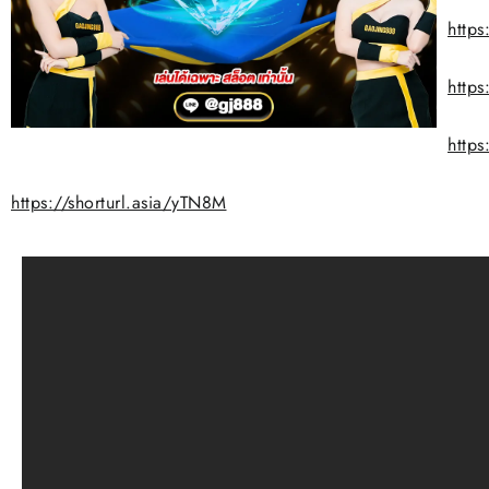
https
https
https
https://shorturl.asia/yTN8M