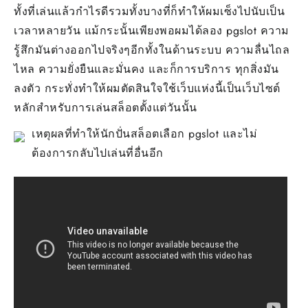
ทั้งที่เล่นแล้วกำไรดีรวมทั้งบางที่ก็ทำให้ผมเซ็งไปนับเป็น
เวลาหลายวัน แม้กระนั้นเพียงพอผมได้ลอง pgslot ความ
รู้สึกมันต่างออกไปจริงๆอีกทั้งในด้านระบบ ความลื่นไถล
ไหล ความยั่งยืนและมั่นคง และก็การบริการ ทุกสิ่งมัน
ลงตัว กระทั่งทำให้ผมตัดสินใจใช้เว็บแห่งนี้เป็นเว็บไซต์
หลักสำหรับการเล่นสล็อตตั้งแต่วันนั้น
เหตุผลที่ทำให้นักปั่นสล็อตเลือก pgslot และไม่
ต้องการกลับไปเล่นที่อื่นอีก