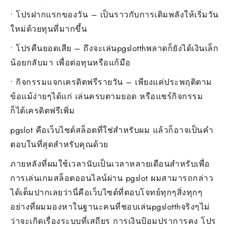
• โปรฝากแรกของวัน – เป็นราวกับการเติมพลังให้เริ่มวัน
ใหม่ด้วยทุนที่มากขึ้น
• โปรคืนยอดเสีย – ถึงจะเล่นpgslotthพลาดก็ยังได้เงินเล็ก
น้อยกลับมา เพื่อต่อทุนหรือแก้มือ
• กิจกรรมแจกเครดิตฟรีรายวัน – เพียงแค่ประพฤติตาม
ข้อแม้ง่ายๆได้แก่ เล่นครบตามยอด หรือแชร์กิจกรรม
ก็ได้เครดิตฟรีเพิ่ม
pgslot คือเว็บไซต์สล็อตที่ใช่สำหรับผม แล้วก็อาจเป็นคำ
ตอบในที่สุดสำหรับคุณด้วย
ภายหลังที่ผมใช้เวลานับเป็นเวลาหลายเดือนสำหรับเพื่อ
การเล่นเกมสล็อตออนไลน์ผ่าน pgslot ผมสามารถกล่าว
ได้เต็มปากเลยว่านี่คือเว็บไซต์ที่ตอบโจทย์ทุกๆสิ่งทุกๆ
อย่างที่ผมมองหาในฐานะคนที่ชอบเล่นpgslotthจริงๆไม่
ว่าจะเกิดเรื่องระบบที่เสถียร การเงินป้อมปราการคง โปร