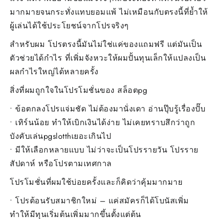
มากมายจนกระทั่งแทบยอมแพ้ ไม่เหมือนกับตรงนี้ที่ย้ำให้
ผู้เล่นได้ใช้ประโยชน์จากโปรจริงๆ
สำหรับผม โปรตรงนี้มันไม่ใช่แค่ของแถมฟรี แต่มันเป็น
ตัวช่วยได้กำไร ที่เพิ่มจังหวะให้ผมปั้นทุนเล็กให้แปลงเป็น
ผลกำไรใหญ่ได้หลายครั้ง
สิ่งที่ผมถูกใจในโปรโมชั่นของ สล็อตpg
• ข้อตกลงโปรแจ่มชัด ไม่ต้องมานั่งเดา อ่านปุ๊บรู้เรื่องปั๊บ
• เทิร์นน้อย ทำให้เบิกเงินได้ง่าย ไม่เคยทราบสึกว่าถูก
บังคับเล่นpgslotthเยอะเกินไป
• มีให้เลือกหลายแบบ ไม่ว่าจะเป็นโปรรายวัน โปรราย
สัปดาห์ หรือโปรตามเทศกาล
โปรโมชั่นที่ผมใช้บ่อยครั้งและก็คิดว่าคุ้มมากมาย
• โปรต้อนรับสมาชิกใหม่ – แค่สมัครก็ได้โบนัสเพิ่ม
ทำให้มีทุนเริ่มต้นเพิ่มมากขึ้นตั้งแต่ต้น